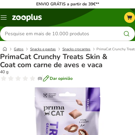
ENVIO GRÁTIS a partir de 39€**
Menu
Pesquisar
produtos
Gatos
Snacks e pastas
Snacks crocantes
PrimaCat Crunchy Treat
PrimaCat Crunchy Treats Skin &
Coat com carne de aves e vaca
40 g
Dar opinião
(
0
)