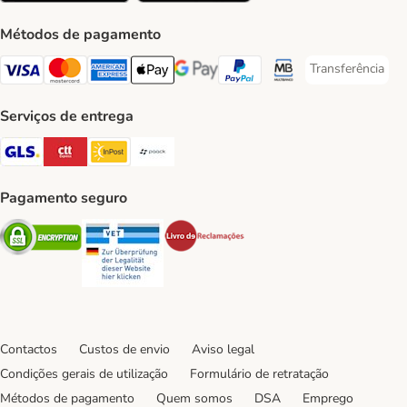
Métodos de pagamento
Transferência
Transferência P
Visa Payment Method
Mastercard Payment Method
American Express Payment Method
Apple Pay Payment Method
Google Pay Payment Method
PayPal Payment Method
Multibanco Payment Met
Serviços de entrega
GLS Shipping Method
CTTExpress Shipping Method
InPost Shipping Method
Paack Shipping Method
Pagamento seguro
Security
Security
Security
Contactos
Custos de envio
Aviso legal
Condições gerais de utilização
Formulário de retratação
Métodos de pagamento
Quem somos
DSA
Emprego