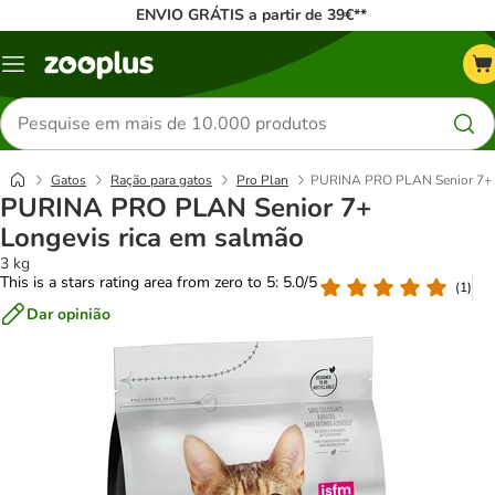
ENVIO GRÁTIS a partir de 39€**
Menu
Pesquisar
produtos
Gatos
Ração para gatos
Pro Plan
PURINA PRO PLAN Senior 7+ L
PURINA PRO PLAN Senior 7+
Longevis rica em salmão
3 kg
This is a stars rating area from zero to 5: 5.0/5
(
1
)
Dar opinião