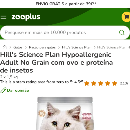
ENVIO GRÁTIS a partir de 39€**
Menu
Pesquisar
produtos
Gatos
Ração para gatos
Hill's Science Plan
Hill's Science Plan 
Hill's Science Plan Hypoallergenic
Adult No Grain com ovo e proteína
de insetos
2 x 1,5 kg
This is a stars rating area from zero to 5: 4.5/5
(
110
)
Dar opinião