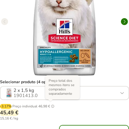
Preço total dos
Selecionar produto (4 opções)
mesmos itens se
comprados
2 x 1,5 kg
separadamente
1901413.0
-3.17%
Preço individual
46,98 €
45,49 €
15,16 € / kg