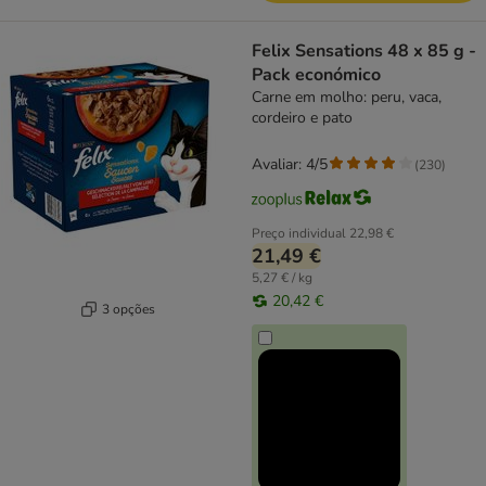
Felix Sensations 48 x 85 g -
Pack económico
Carne em molho: peru, vaca,
cordeiro e pato
Avaliar: 4/5
(
230
)
Preço individual
22,98 €
21,49 €
5,27 € / kg
20,42 €
3 opções