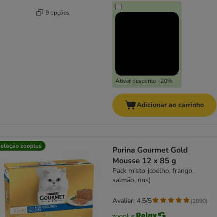
9 opções
Ativar desconto -20%
Adicionar ao carrinho
eleção zooplus
Purina Gourmet Gold
Mousse 12 x 85 g
Pack misto (coelho, frango,
salmão, rins)
Avaliar: 4.5/5
(
2090
)