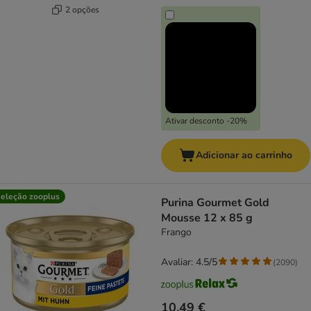
2 opções
Ativar desconto -20%
Adicionar ao carrinho
eleção zooplus
Purina Gourmet Gold
Mousse 12 x 85 g
Frango
Avaliar: 4.5/5
(
2090
)
10,49 €