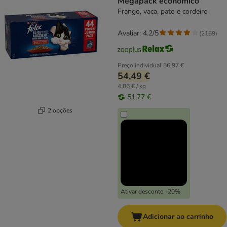
Megapack económico
Frango, vaca, pato e cordeiro
Avaliar: 4.2/5
(
2169
)
Preço individual
56,97 €
54,49 €
4,86 € / kg
51,77 €
2 opções
Ativar desconto -20%
Adicionar ao carrinho