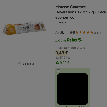
Mousse Gourmet
Revelations 12 x 57 g - Pack
económico
Frango
Avaliar: 4.6/5
(
387
)
Preço individual
9,57 €
9,49 €
13,87 € / kg
9,02 €
5 opções