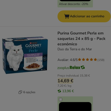
Ativar desconto -20%
Adicionar ao carrinho
Purina Gourmet Perle em
saquetas 24 x 85 g - Pack
económico
Duo da Terra e do Mar
Avaliar: 4.6/5
(
158
)
Preço individual
15,38 €
14,69 €
7,20 € / kg
13,96 €
6 opções