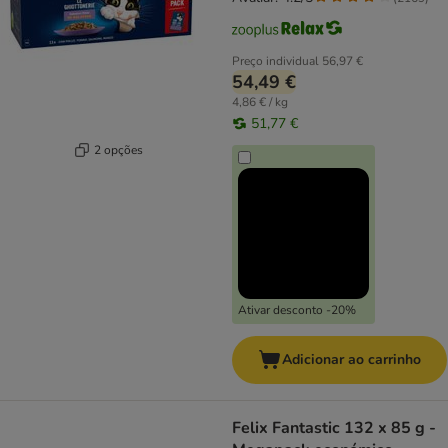
Preço individual
56,97 €
54,49 €
4,86 € / kg
51,77 €
2 opções
Ativar desconto -20%
Adicionar ao carrinho
Felix Fantastic 132 x 85 g -