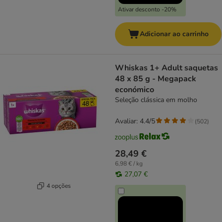
Ativar desconto -20%
Adicionar ao carrinho
Whiskas 1+ Adult saquetas
48 x 85 g - Megapack
económico
Seleção clássica em molho
Avaliar: 4.4/5
(
502
)
28,49 €
6,98 € / kg
27,07 €
4 opções