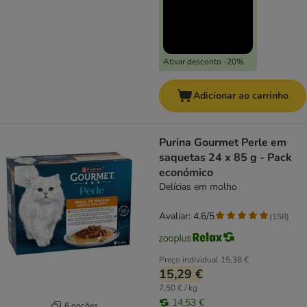
Ativar desconto -20%
Adicionar ao carrinho
Purina Gourmet Perle em
saquetas 24 x 85 g - Pack
económico
Delícias em molho
Avaliar: 4.6/5
(
158
)
Preço individual
15,38 €
15,29 €
7,50 € / kg
14,53 €
6 opções