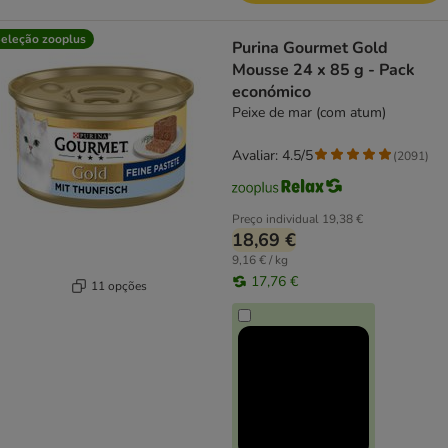
eleção zooplus
Purina Gourmet Gold
Mousse 24 x 85 g - Pack
económico
Peixe de mar (com atum)
Avaliar: 4.5/5
(
2091
)
Preço individual
19,38 €
18,69 €
9,16 € / kg
17,76 €
11 opções