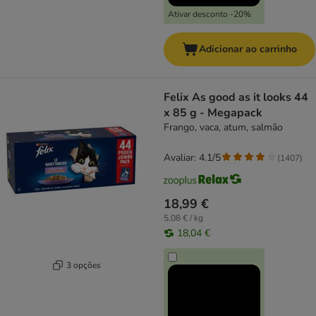
Ativar desconto -20%
Adicionar ao carrinho
Felix As good as it looks 44
x 85 g - Megapack
Frango, vaca, atum, salmão
Avaliar: 4.1/5
(
1407
)
18,99 €
5,08 € / kg
18,04 €
3 opções