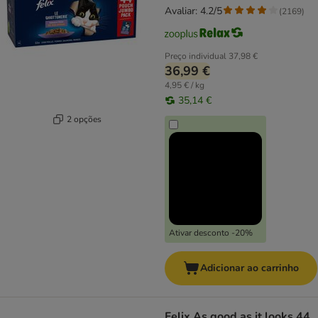
Avaliar: 4.2/5
(
2169
)
Preço individual
37,98 €
36,99 €
4,95 € / kg
35,14 €
2 opções
Ativar desconto -20%
Adicionar ao carrinho
Felix As good as it looks 44