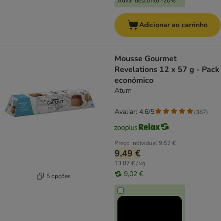
Ativar desconto -20%
Adicionar ao carrinho
Mousse Gourmet
Revelations 12 x 57 g - Pack
económico
Atum
Avaliar: 4.6/5
(
387
)
Preço individual
9,57 €
9,49 €
13,87 € / kg
9,02 €
5 opções