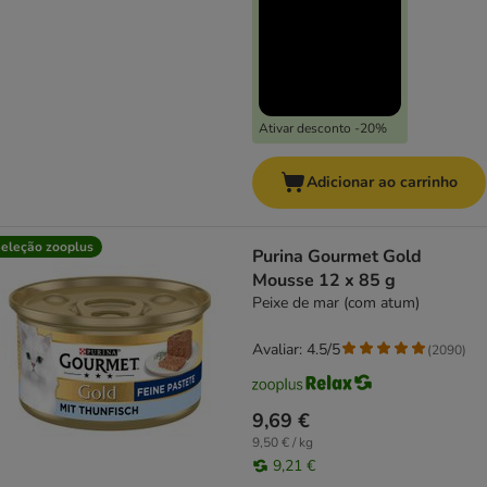
Ativar desconto -20%
Adicionar ao carrinho
eleção zooplus
Purina Gourmet Gold
Mousse 12 x 85 g
Peixe de mar (com atum)
Avaliar: 4.5/5
(
2090
)
9,69 €
9,50 € / kg
9,21 €