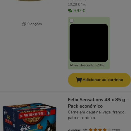
10,28 € / kg
9,97 €
9 opções
Ativar desconto -20%
Adicionar ao carrinho
Felix Sensations 48 x 85 g -
Pack económico
Carne em gelatina: vaca, frango,
pato e cordeiro
Avaliar: 4/5
(
230
)