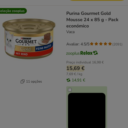
eleção zooplus
Purina Gourmet Gold
Mousse 24 x 85 g - Pack
económico
Vaca
Avaliar: 4.5/5
(
2091
)
Preço individual
16,98 €
15,69 €
7,69 € / kg
14,91 €
11 opções