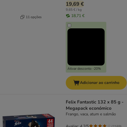
19,69 €
9,65 € / kg
18,71 €
11 opções
Ativar desconto -20%
Adicionar ao carrinho
Felix Fantastic 132 x 85 g -
Megapack económico
Frango, vaca, atum e salmão
Avaliar: 4.2/5
(
2169
)