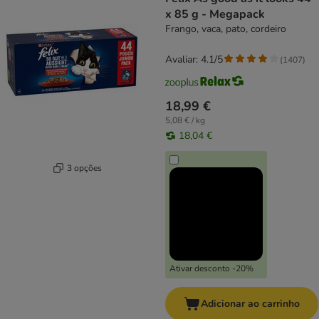
x 85 g - Megapack
Frango, vaca, pato, cordeiro
Avaliar: 4.1/5
(
1407
)
18,99 €
5,08 € / kg
18,04 €
3 opções
Ativar desconto -20%
Adicionar ao carrinho