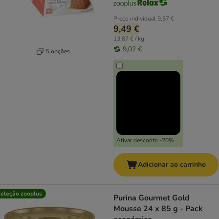
Preço individual
9,57 €
9,49 €
13,87 € / kg
9,02 €
5 opções
Ativar desconto -20%
Adicionar ao carrinho
eleção zooplus
Purina Gourmet Gold
Mousse 24 x 85 g - Pack