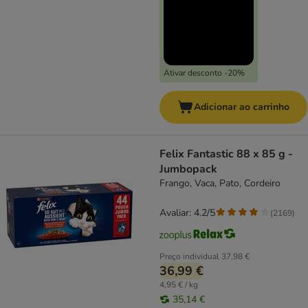
Ativar desconto -20%
Adicionar ao carrinho
Felix Fantastic 88 x 85 g -
Jumbopack
Frango, Vaca, Pato, Cordeiro
Avaliar: 4.2/5
(
2169
)
Preço individual
37,98 €
36,99 €
4,95 € / kg
35,14 €