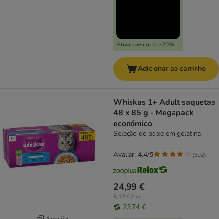
Ativar desconto -20%
Adicionar ao carrinho
Whiskas 1+ Adult saquetas
48 x 85 g - Megapack
económico
Seleção de peixe em gelatina
Avaliar: 4.4/5
(
502
)
24,99 €
6,12 € / kg
23,74 €
4 opções