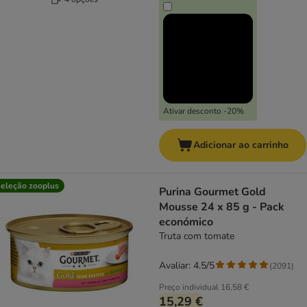
Ativar desconto -20%
Adicionar ao carrinho
eleção zooplus
Purina Gourmet Gold
Mousse 24 x 85 g - Pack
económico
Truta com tomate
Avaliar: 4.5/5
(
2091
)
Preço individual
16,58 €
15,29 €