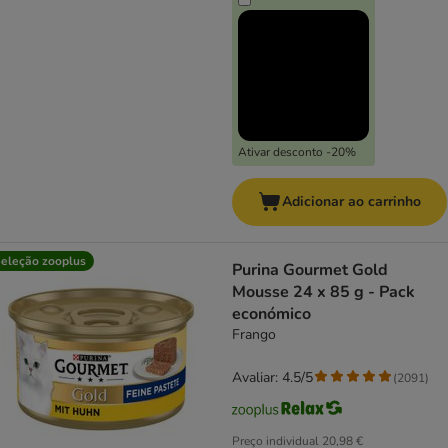
Ativar desconto -20%
Adicionar ao carrinho
eleção zooplus
Purina Gourmet Gold
Mousse 24 x 85 g - Pack
económico
Frango
Avaliar: 4.5/5
(
2091
)
Preço individual
20,98 €