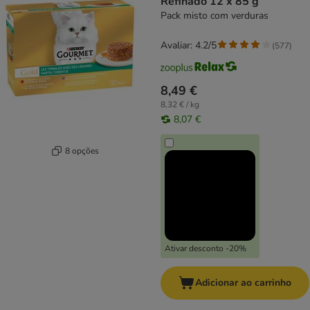
Refinado 12 x 85 g
Pack misto com verduras
Avaliar: 4.2/5
(
577
)
8,49 €
8,32 € / kg
8,07 €
8 opções
Ativar desconto -20%
Adicionar ao carrinho