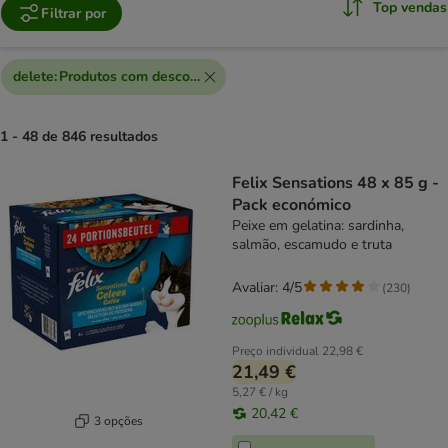
Top vendas
Filtrar por
delete
:
Produtos com desconto extra
1 - 48 de 846 resultados
product items have been changed
Felix Sensations 48 x 85 g -
Pack económico
Peixe em gelatina: sardinha,
salmão, escamudo e truta
Avaliar: 4/5
(
230
)
Preço individual
22,98 €
21,49 €
5,27 € / kg
20,42 €
3 opções