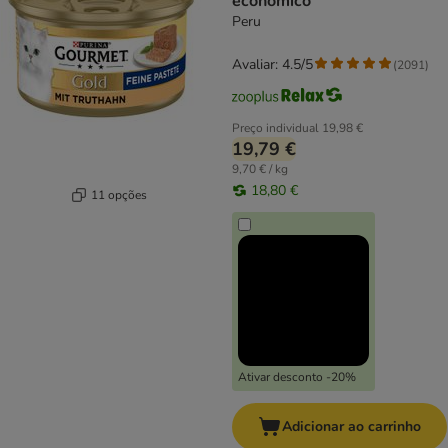
económico
Peru
Avaliar: 4.5/5
(
2091
)
Preço individual
19,98 €
19,79 €
9,70 € / kg
18,80 €
11 opções
Ativar desconto -20%
Adicionar ao carrinho