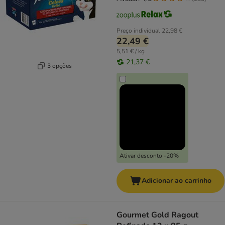
Preço individual
22,98 €
22,49 €
5,51 € / kg
21,37 €
3 opções
Ativar desconto -20%
Adicionar ao carrinho
Gourmet Gold Ragout