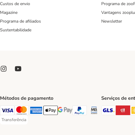
Custos de envio
Programa de zoo
Magazine
Vantagens zooplu
Programa de afiliados
Newsletter
Sustentabilidade
Métodos de pagamento
Serviços de en
GLS Ship
CT
Visa Payment Method
Mastercard Payment Method
American Express Payment Method
Apple Pay Payment Method
Google Pay Payment Method
PayPal Payment Method
Multibanco Payment Met
Transferência
Transferência Payment Method