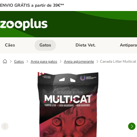
ENVIO GRÁTIS a partir de 39€**
Cães
Gatos
Dieta Vet.
Antipara
Abrir menu de categoria: Cães
Abrir menu de categoria: Gatos
Abrir menu 
Gatos
Areia para gatos
Areia aglomerante
Canada Litter Multica