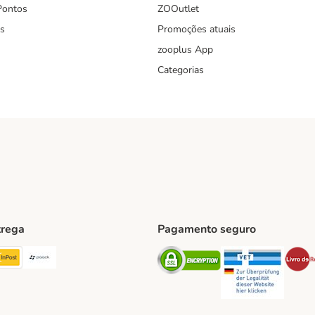
Pontos
ZOOutlet
s
Promoções atuais
zooplus App
Categorias
trega
Pagamento seguro
ping Method
TExpress Shipping Method
InPost Shipping Method
Paack Shipping Method
Security
Securit
hod