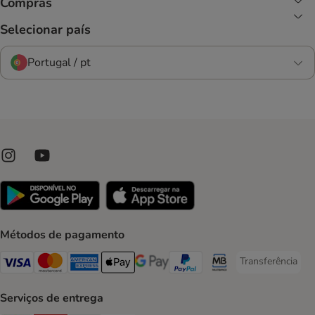
Compras
Selecionar país
Portugal / pt
Métodos de pagamento
Transferência
Transferência P
Visa Payment Method
Mastercard Payment Method
American Express Payment Method
Apple Pay Payment Method
Google Pay Payment Method
PayPal Payment Method
Multibanco Payment Met
Serviços de entrega