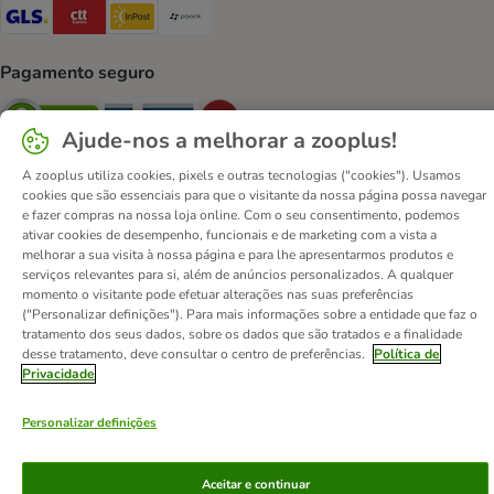
GLS Shipping Method
CTTExpress Shipping Method
InPost Shipping Method
Paack Shipping Method
Pagamento seguro
Security
Security
Security
Ajude-nos a melhorar a zooplus!
A zooplus utiliza cookies, pixels e outras tecnologias ("cookies"). Usamos
cookies que são essenciais para que o visitante da nossa página possa navegar
e fazer compras na nossa loja online. Com o seu consentimento, podemos
ativar cookies de desempenho, funcionais e de marketing com a vista a
melhorar a sua visita à nossa página e para lhe apresentarmos produtos e
Contactos
Custos de envio
Aviso legal
serviços relevantes para si, além de anúncios personalizados. A qualquer
Condições gerais de utilização
Formulário de retratação
momento o visitante pode efetuar alterações nas suas preferências
("Personalizar definições"). Para mais informações sobre a entidade que faz o
Métodos de pagamento
Quem somos
DSA
Emprego
tratamento dos seus dados, sobre os dados que são tratados e a finalidade
Política de privacidade
Website Corporativo
desse tratamento, deve consultar o centro de preferências.
Política de
Privacidade
Declaração de acessibilidade
© zooplus SE
2026
Personalizar definições
Aceitar e continuar