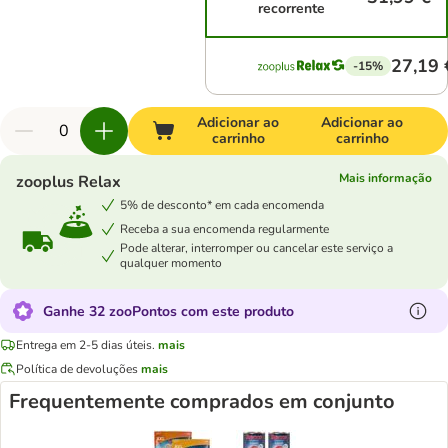
recorrente
27,19 
-15%
Adicionar ao
Adicionar ao
carrinho
carrinho
Mais informação
zooplus Relax
5% de desconto* em cada encomenda
Receba a sua encomenda regularmente
Pode alterar, interromper ou cancelar este serviço a
qualquer momento
Ganhe 32 zooPontos com este produto
Entrega em 2-5 dias úteis.
mais
Política de devoluções
mais
Frequentemente comprados em conjunto