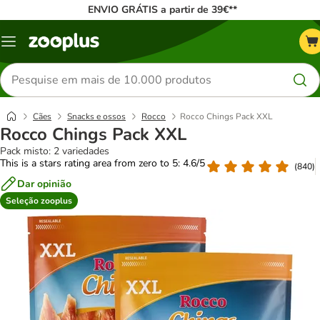
ENVIO GRÁTIS a partir de 39€**
Menu
Pesquisar
produtos
Cães
Snacks e ossos
Rocco
Rocco Chings Pack XXL
Rocco Chings Pack XXL
Pack misto: 2 variedades
This is a stars rating area from zero to 5: 4.6/5
(
840
)
Dar opinião
Seleção zooplus