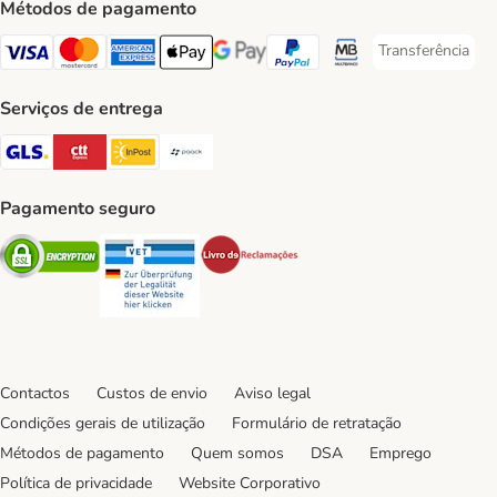
Métodos de pagamento
Transferência
Transferência P
Visa Payment Method
Mastercard Payment Method
American Express Payment Method
Apple Pay Payment Method
Google Pay Payment Method
PayPal Payment Method
Multibanco Payment Met
Serviços de entrega
GLS Shipping Method
CTTExpress Shipping Method
InPost Shipping Method
Paack Shipping Method
Pagamento seguro
Security
Security
Security
Contactos
Custos de envio
Aviso legal
Condições gerais de utilização
Formulário de retratação
Métodos de pagamento
Quem somos
DSA
Emprego
Política de privacidade
Website Corporativo