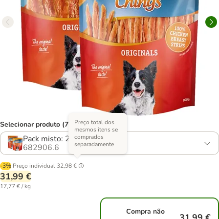
Preço total dos
Selecionar produto (7 opções)
mesmos itens se
comprados
Pack misto: 2 variedades
separadamente
682906.6
-3%
Preço individual
32,98 €
31,99 €
17,77 € / kg
Compra não
31,99 €