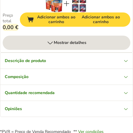
Preço
Adicionar ambos ao
Adicionar ambos ao
total
carrinho
carrinho
0,00 €
Mostrar detalhes
Descrição de produto
Composição
Quantidade recomendada
Opiniões
*PVR = Preço de Venda Recomendado **
Ver condições