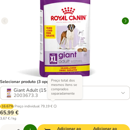
Preço total dos
Selecionar produto (3 opções)
mesmos itens se
comprados
Giant Adult (15 + 3 kg)
separadamente
2003673.3
-16.67%
Preço individual
79,19 €
65,99 €
3,67 € / kg
Adicionar ao
Adicionar ao