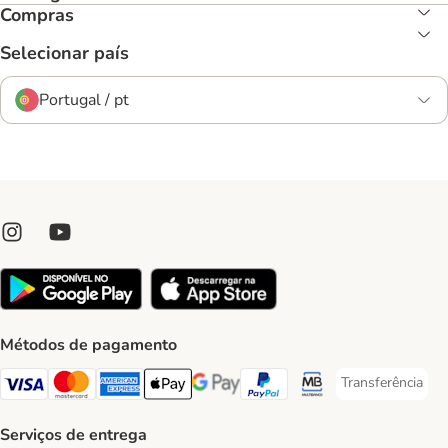
Compras
Selecionar país
Portugal / pt
Métodos de pagamento
Transferência
Transferência P
Visa Payment Method
Mastercard Payment Method
American Express Payment Method
Apple Pay Payment Method
Google Pay Payment Method
PayPal Payment Method
Multibanco Payment Met
Serviços de entrega