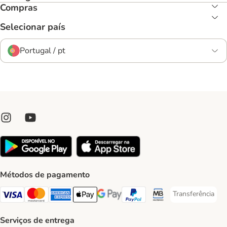
Compras
Selecionar país
Portugal / pt
Métodos de pagamento
Transferência
Transferência P
Visa Payment Method
Mastercard Payment Method
American Express Payment Method
Apple Pay Payment Method
Google Pay Payment Method
PayPal Payment Method
Multibanco Payment Met
Serviços de entrega