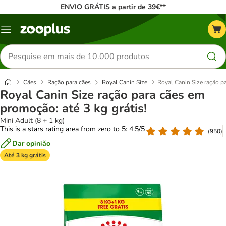
ENVIO GRÁTIS a partir de 39€**
Menu
Pesquisar
produtos
Cães
Ração para cães
Royal Canin Size
Royal Canin Size ração pa
Royal Canin Size ração para cães em
promoção: até 3 kg grátis!
Mini Adult (8 + 1 kg)
This is a stars rating area from zero to 5: 4.5/5
(
950
)
Dar opinião
Até 3 kg grátis