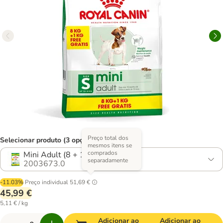
Preço total dos
Selecionar produto (3 opções)
mesmos itens se
comprados
Mini Adult (8 + 1 kg)
separadamente
2003673.0
-11.03%
Preço individual
51,69 €
45,99 €
5,11 € / kg
Adicionar ao
Adicionar ao