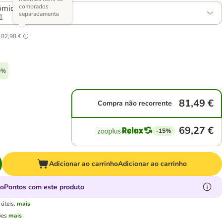
comprados
mico: 2 x 14 kg
separadamente
1
82,98 €
10%
81,49 €
Compra não recorrente
69,27 €
-15%
Adicionar ao carrinho
Adicionar ao carrinho
oPontos com este produto
úteis.
mais
ões
mais