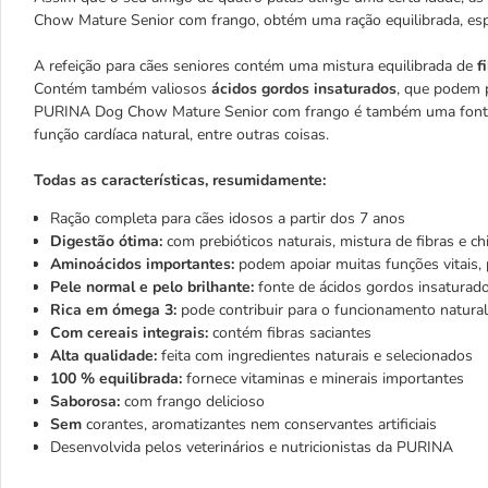
Chow Mature Senior com frango, obtém uma ração equilibrada, espe
A refeição para cães seniores contém uma mistura equilibrada de
fi
Contém também valiosos
ácidos gordos insaturados
, que podem 
PURINA Dog Chow Mature Senior com frango é também uma fon
função cardíaca natural, entre outras coisas.
Todas as características, resumidamente:
Ração completa para cães idosos a partir dos 7 anos
Digestão ótima:
com prebióticos naturais, mistura de fibras e chi
Aminoácidos importantes:
podem apoiar muitas funções vitais, p
Pele normal e pelo brilhante:
fonte de ácidos gordos insaturado
Rica em ómega 3:
pode contribuir para o funcionamento natural
Com cereais integrais:
contém fibras saciantes
Alta qualidade:
feita com ingredientes naturais e selecionados
100 % equilibrada:
fornece vitaminas e minerais importantes
Saborosa:
com frango delicioso
Sem
corantes, aromatizantes nem conservantes artificiais
Desenvolvida pelos veterinários e nutricionistas
da PURINA