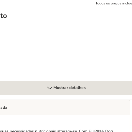
Todos os preços inclu
to
rilized com peru
Mostrar detalhes
dada
s suas necessidades nutricionais alteram-se. Com PURINA Dog