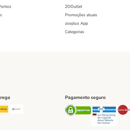
Pontos
ZOOutlet
s
Promoções atuais
zooplus App
Categorias
trega
Pagamento seguro
ping Method
TExpress Shipping Method
InPost Shipping Method
Paack Shipping Method
Security
Securit
hod