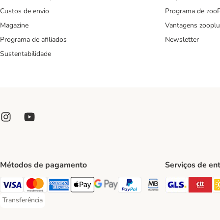
Custos de envio
Programa de zoo
Magazine
Vantagens zooplu
Programa de afiliados
Newsletter
Sustentabilidade
Métodos de pagamento
Serviços de en
GLS Ship
CT
Visa Payment Method
Mastercard Payment Method
American Express Payment Method
Apple Pay Payment Method
Google Pay Payment Method
PayPal Payment Method
Multibanco Payment Met
Transferência
Transferência Payment Method