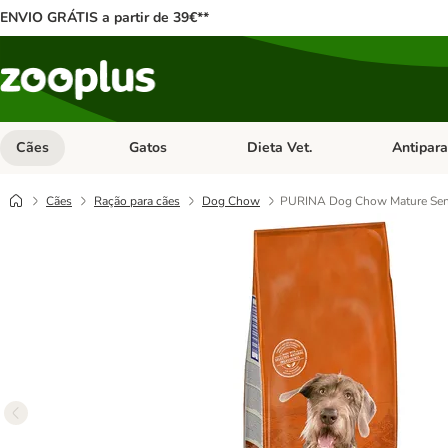
ENVIO GRÁTIS a partir de 39€**
Cães
Gatos
Dieta Vet.
Antipara
Abrir menu de categoria: Cães
Abrir menu de categoria: Gatos
Abrir menu 
Cães
Ração para cães
Dog Chow
PURINA Dog Chow Mature Seni