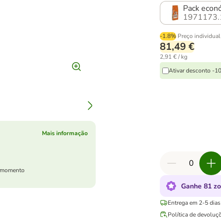
Pack econó
1971173.
-1.8%
Preço individual
81,49 €
2,91 € / kg
Ativar desconto -
Mais informação
er momento
Ganhe 81 zo
Entrega em 2-5 dias 
Política de devoluç