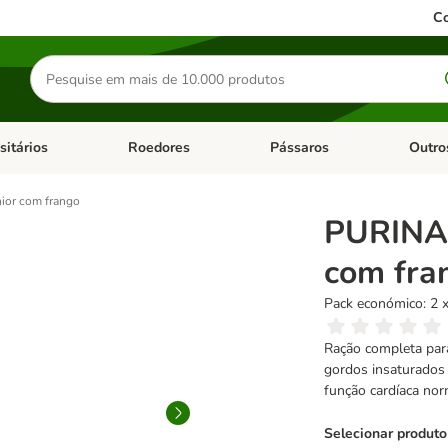
Co
Pesquisar
produtos
sitários
Roedores
Pássaros
Outro
de categoria: Dieta Vet.
Abrir menu de categoria: Antiparasitários
Abrir menu de categoria: Roed
Abrir me
or com frango
PURINA 
com fra
Pack económico: 2 
Ração completa para
gordos insaturados 
função cardíaca nor
Selecionar produto