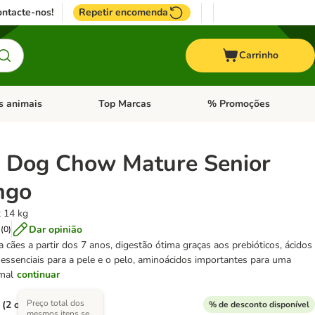
ntacte-nos!
Repetir encomenda
Carrinho
s animais
Top Marcas
% Promoções
ores
nu de categoria: Pássaros
Abrir menu de categoria: Outros animais
Abrir menu de categoria: T
Dog Chow Mature Senior
ngo
x 14 kg
Dar opinião
(
0
)
 cães a partir dos 7 anos, digestão ótima graças aos prebióticos, ácidos
essenciais para a pele e o pelo, aminoácidos importantes para uma
mal
continuar
Preço total dos
 (2 opções)
% de desconto disponível
mesmos itens se