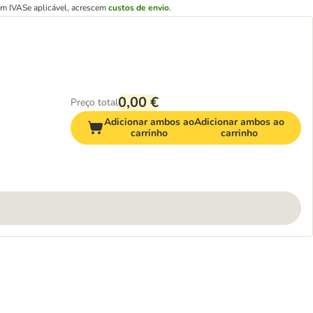
em IVA
Se aplicável, acrescem
custos de envio
.
0,00 €
Preço total
Adicionar ambos ao
Adicionar ambos ao
carrinho
carrinho