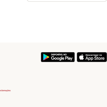
y
Security