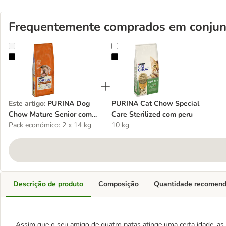
Frequentemente comprados em conjun
PURINA Dog Chow Mature Senior com frango
PURINA Cat Chow Special Care Ste
Este artigo
:
PURINA Dog
PURINA Cat Chow Special
Chow Mature Senior com
Care Sterilized com peru
frango
Pack económico: 2 x 14 kg
10 kg
Descrição de produto
Composição
Quantidade recomen
Assim que o seu amigo de quatro patas atinge uma certa idade, a