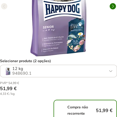
Selecionar produto (2 opções)
12 kg
948690.1
PVR* 54,99 €
51,99 €
4,33 € / kg
Compra não
51,99 €
recorrente