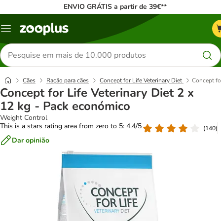
ENVIO GRÁTIS a partir de 39€**
Menu
Pesquisar
produtos
Cães
Ração para cães
Concept for Life Veterinary Diet
Concept fo
Concept for Life Veterinary Diet 2 x
12 kg - Pack económico
Weight Control
This is a stars rating area from zero to 5: 4.4/5
(
140
)
Dar opinião