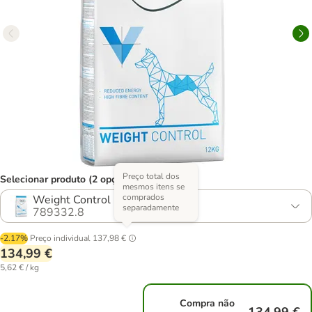
Preço total dos
Selecionar produto (2 opções)
mesmos itens se
comprados
Weight Control
separadamente
789332.8
-2.17%
Preço individual
137,98 €
134,99 €
5,62 € / kg
Compra não