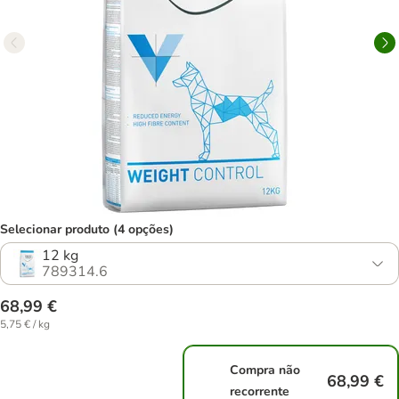
Selecionar produto (4 opções)
12 kg
789314.6
68,99 €
5,75 € / kg
Compra não
68,99 €
recorrente