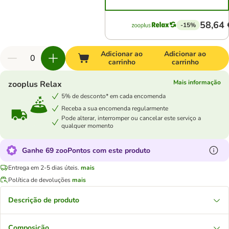
58,64 
-15%
Adicionar ao
Adicionar ao
carrinho
carrinho
Mais informação
zooplus Relax
5% de desconto* em cada encomenda
Receba a sua encomenda regularmente
Pode alterar, interromper ou cancelar este serviço a
qualquer momento
Ganhe 69 zooPontos com este produto
Entrega em 2-5 dias úteis.
mais
Política de devoluções
mais
Descrição de produto
Composição