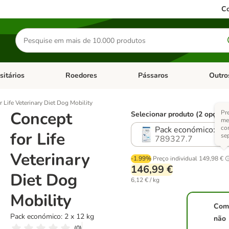
Co
Pesquisar
produtos
sitários
Roedores
Pássaros
Outro
de categoria: Dieta Vet.
Abrir menu de categoria: Antiparasitários
Abrir menu de categoria: Roed
Abrir me
 Life Veterinary Diet Dog Mobility
Concept
Pr
Selecionar produto (2 opções
me
co
Pack económico: 2 x
for Life
se
789327.7
Veterinary
-1.99%
Preço individual
149,98 €
146,99 €
Diet Dog
6,12 € / kg
Mobility
Com
Pack económico: 2 x 12 kg
não
(
0
)