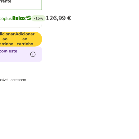
rrente
126,99 €
-15%
icionar
Adicionar
ao
ao
arrinho
carrinho
com este
icável, acrescem