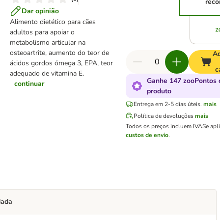
reco
Dar opinião
Alimento dietético para cães
adultos para apoiar o
metabolismo articular na
osteoartrite, aumento do teor de
Ad
ácidos gordos ómega 3, EPA, teor
c
adequado de vitamina E.
Ganhe 147 zooPontos 
continuar
produto
Entrega em 2-5 dias úteis.
mais
Política de devoluções
mais
Todos os preços incluem IVA
Se apl
custos de envio
.
dada