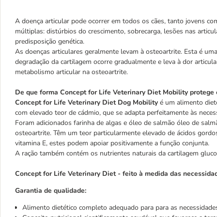
A doença articular pode ocorrer em todos os cães, tanto jovens c
múltiplas: distúrbios do crescimento, sobrecarga, lesões nas articu
predisposição genética.
As doenças articulares geralmente levam à osteoartrite. Esta é uma
degradação da cartilagem ocorre gradualmente e leva à dor articul
metabolismo articular na osteoartrite.
De que forma Concept for Life Veterinary Diet Mobility
protege 
Concept for Life Veterinary Diet Dog Mobility
é um alimento diet
com elevado teor de cádmio, que se adapta perfeitamente às necess
Foram adicionados farinha de algas e óleo de salmão óleo de salm
osteoartrite. Têm um teor particularmente elevado de ácidos go
vitamina E, estes podem apoiar positivamente a função conjunta.
A ração também contém os nutrientes naturais da cartilagem glucos
Concept for Life Veterinary Diet - feito à medida das necessidad
Garantia de qualidade:
Alimento dietético completo adequado para para as necessidades 