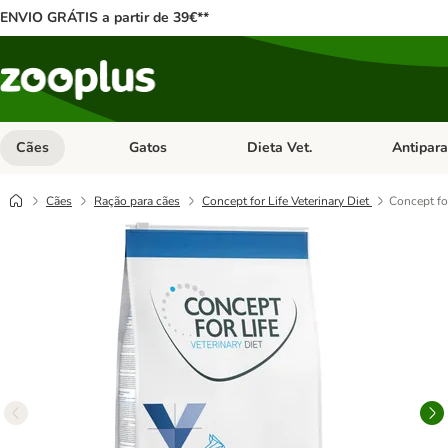
ENVIO GRÁTIS a partir de 39€**
Cães
Gatos
Dieta Vet.
Antipara
Abrir menu de categoria: Cães
Abrir menu de categoria: Gatos
Abrir menu 
Cães
Ração para cães
Concept for Life Veterinary Diet
Concept for