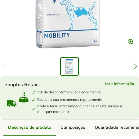
zooplus Relax
Mais informação
5% de desconto* em cada encomenda
Receba a sua encomenda regularmente
Pode alterar, interromper ou cancelar este serviço a
qualquer momento
Descrição de produto
Composição
Quantidade recomen