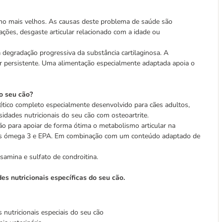
omo mais velhos. As causas deste problema de saúde são
lações, desgaste articular relacionado com a idade ou
 degradação progressiva da substância cartilaginosa. A
ar persistente. Uma alimentação especialmente adaptada apoia o
o seu cão?
ético completo especialmente desenvolvido para cães adultos,
idades nutricionais do seu cão com osteoartrite.
ão para apoiar de forma ótima o metabolismo articular na
rdos ómega 3 e EPA. Em combinação com um conteúdo adaptado de
amina e sulfato de condroitina.
es nutricionais específicas do seu cão.
nutricionais especiais do seu cão