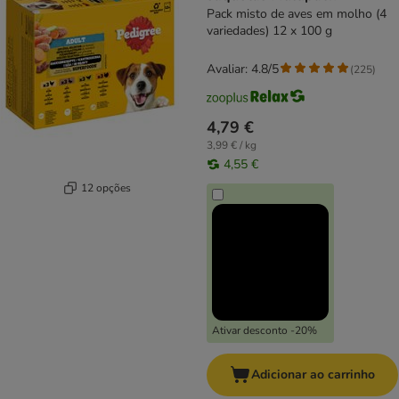
Pack misto de aves em molho (4
variedades) 12 x 100 g
Avaliar: 4.8/5
(
225
)
4,79 €
3,99 € / kg
4,55 €
12 opções
Ativar desconto -20%
Adicionar ao carrinho