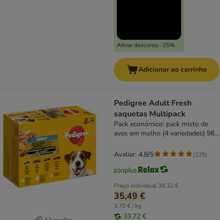
Ativar desconto -25%
Adicionar ao carrinho
Pedigree Adult Fresh
saquetas Multipack
Pack económico: pack misto de
aves em molho (4 variedades) 96
x 100 g
Avaliar: 4.8/5
(
225
)
Preço individual
38,32 €
35,49 €
3,70 € / kg
33,72 €
12 opções