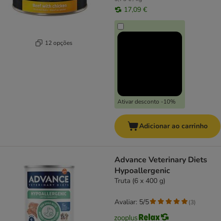
17,09 €
12 opções
Ativar desconto -10%
Adicionar ao carrinho
Advance Veterinary Diets
Hypoallergenic
Truta (6 x 400 g)
Avaliar: 5/5
(
3
)