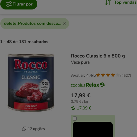
Top vendas
Filtrar por
delete
:
Produtos com desconto extra
1 - 48 de 131 resultados
product items have been changed
Rocco Classic 6 x 800 g
Vaca pura
Avaliar: 4.4/5
(
4527
)
17,99 €
3,75 € / kg
17,09 €
12 opções