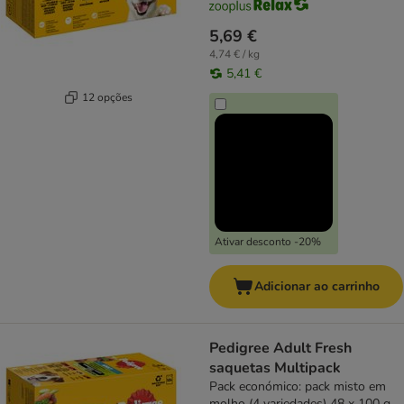
5,69 €
4,74 € / kg
5,41 €
12 opções
Ativar desconto -20%
Adicionar ao carrinho
Pedigree Adult Fresh
saquetas Multipack
Pack económico: pack misto em
molho (4 variedades) 48 x 100 g