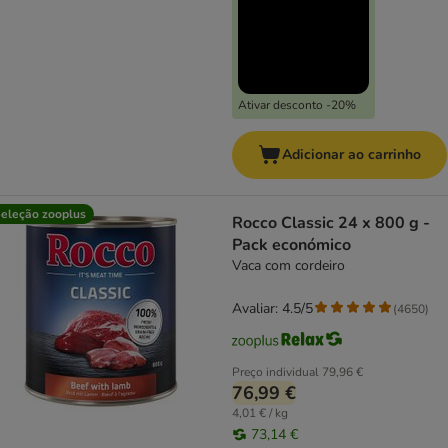
Ativar desconto -20%
Adicionar ao carrinho
eleção zooplus
Rocco Classic 24 x 800 g -
Pack económico
Vaca com cordeiro
Avaliar: 4.5/5
(
4650
)
Preço individual
79,96 €
76,99 €
4,01 € / kg
73,14 €