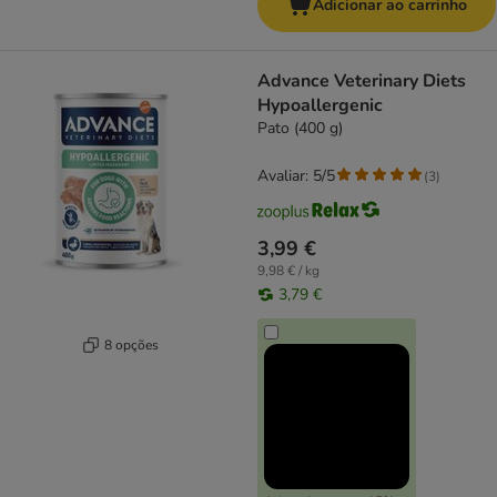
Adicionar ao carrinho
Advance Veterinary Diets
Hypoallergenic
Pato (400 g)
Avaliar: 5/5
(
3
)
3,99 €
9,98 € / kg
3,79 €
8 opções