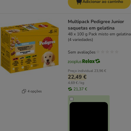
Adicionar ao carrinho
Multipack Pedigree Junior
saquetas em gelatina
48 x 100 g Pack misto em gelatina
(4 variedades)
Sem avaliações
Preço individual
23,96 €
22,49 €
4,69 € / kg
21,37 €
4 opções