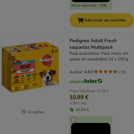
Ativar desconto -15%
Adicionar ao carrinho
Pedigree Adult Fresh
saquetas Multipack
Pack económico: Pack misto em
geleia (4 variedades) 24 x 100 g
Avaliar: 4.8/5
(
225
)
Preço individual
11,38 €
10,99 €
4,58 € / kg
10,44 €
12 opções