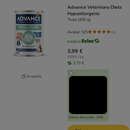
Advance Veterinary Diets
Hypoallergenic
Truta (400 g)
Avaliar: 5/5
(
3
)
3,99 €
9,98 € / kg
3,79 €
8 opções
Ativar desconto -15%