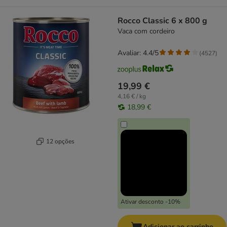
Rocco Classic 6 x 800 g
Vaca com cordeiro
Avaliar: 4.4/5
(
4527
)
19,99 €
4,16 € / kg
18,99 €
12 opções
Ativar desconto -10%
Adicionar ao carrinho