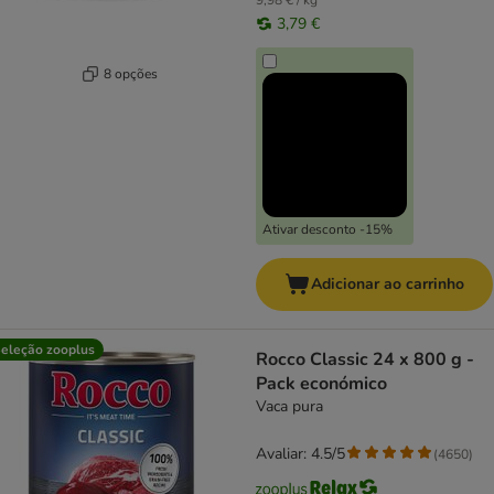
9,98 € / kg
3,79 €
8 opções
Ativar desconto -15%
Adicionar ao carrinho
eleção zooplus
Rocco Classic 24 x 800 g -
Pack económico
Vaca pura
Avaliar: 4.5/5
(
4650
)