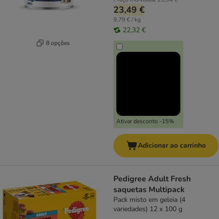
23,49 €
9,79 € / kg
22,32 €
8 opções
Ativar desconto -15%
Adicionar ao carrinho
Pedigree Adult Fresh
saquetas Multipack
Pack misto em geleia (4
variedades) 12 x 100 g