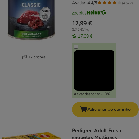
Avaliar: 4.4/5
(
4527
)
17,99 €
3,75 € / kg
17,09 €
12 opções
Ativar desconto -10%
Adicionar ao carrinho
Pedigree Adult Fresh
saquetas Multipack