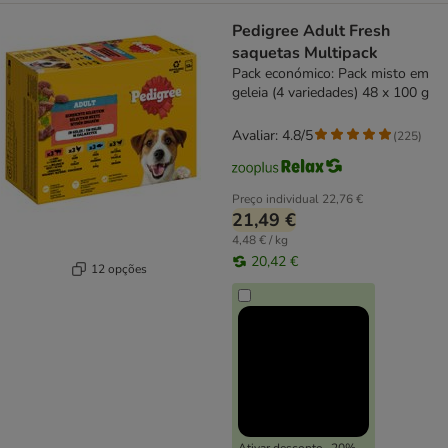
Pedigree Adult Fresh
saquetas Multipack
Pack económico: Pack misto em
geleia (4 variedades) 48 x 100 g
Avaliar: 4.8/5
(
225
)
Preço individual
22,76 €
21,49 €
4,48 € / kg
20,42 €
12 opções