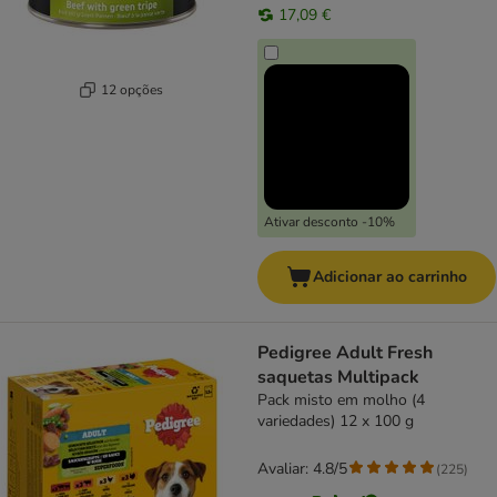
17,09 €
12 opções
Ativar desconto -10%
Adicionar ao carrinho
Pedigree Adult Fresh
saquetas Multipack
Pack misto em molho (4
variedades) 12 x 100 g
Avaliar: 4.8/5
(
225
)