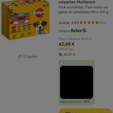
saquetas Multipack
Pack económico: Pack misto em
geleia (4 variedades) 96 x 100 g
Avaliar: 4.8/5
(
225
)
Preço individual
45,52 €
42,49 €
4,43 € / kg
40,37 €
12 opções
Ativar desconto -20%