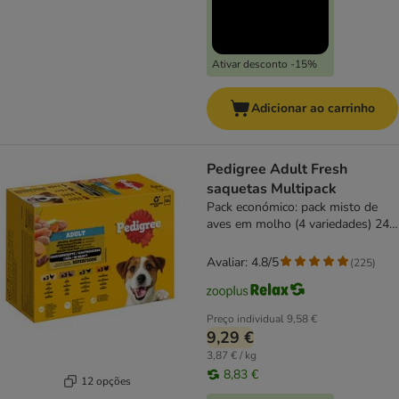
Ativar desconto -15%
Adicionar ao carrinho
Pedigree Adult Fresh
saquetas Multipack
Pack económico: pack misto de
aves em molho (4 variedades) 24
x 100 g
Avaliar: 4.8/5
(
225
)
Preço individual
9,58 €
9,29 €
3,87 € / kg
8,83 €
12 opções