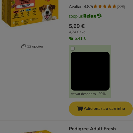
Avaliar: 4.8/5
(
225
)
5,69 €
4,74 € / kg
5,41 €
12 opções
Ativar desconto -20%
Adicionar ao carrinho
Pedigree Adult Fresh