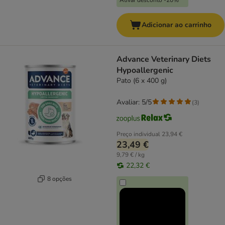
Ativar desconto -20%
Adicionar ao carrinho
Advance Veterinary Diets
Hypoallergenic
Pato (6 x 400 g)
Avaliar: 5/5
(
3
)
Preço individual
23,94 €
23,49 €
9,79 € / kg
22,32 €
8 opções