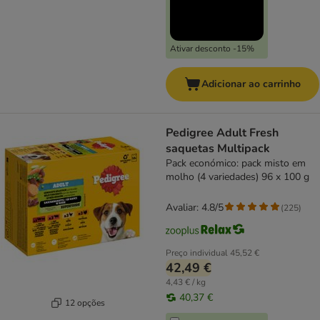
Ativar desconto -15%
Adicionar ao carrinho
Pedigree Adult Fresh
saquetas Multipack
Pack económico: pack misto em
molho (4 variedades) 96 x 100 g
Avaliar: 4.8/5
(
225
)
Preço individual
45,52 €
42,49 €
4,43 € / kg
40,37 €
12 opções