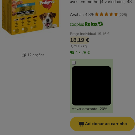
aves em molho (4 variedades) 48
x 100 g
Avaliar: 4.8/5
(
225
)
Preço individual
19,16 €
18,19 €
3,79 € / kg
17,28 €
12 opções
Ativar desconto -20%
Adicionar ao carrinho