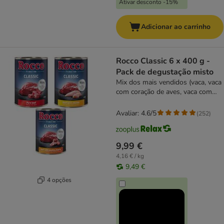
Ativar desconto -15%
Adicionar ao carrinho
Rocco Classic 6 x 400 g -
Pack de degustação misto
Mix dos mais vendidos (vaca, vaca
com coração de aves, vaca com
frango)
Avaliar: 4.6/5
(
252
)
9,99 €
4,16 € / kg
9,49 €
4 opções