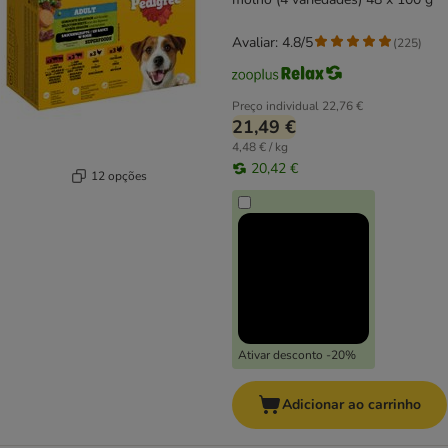
Avaliar: 4.8/5
(
225
)
Preço individual
22,76 €
21,49 €
4,48 € / kg
20,42 €
12 opções
Ativar desconto -20%
Adicionar ao carrinho