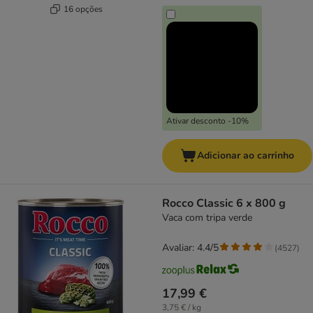
16 opções
Ativar desconto -10%
Adicionar ao carrinho
Rocco Classic 6 x 800 g
Vaca com tripa verde
Avaliar: 4.4/5
(
4527
)
17,99 €
3,75 € / kg