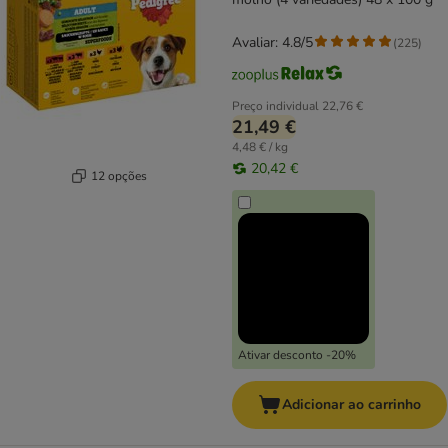
Avaliar: 4.8/5
(
225
)
Preço individual
22,76 €
21,49 €
4,48 € / kg
20,42 €
12 opções
Ativar desconto -20%
Adicionar ao carrinho