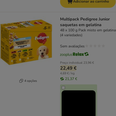
Adicionar ao carrinho
Multipack Pedigree Junior
saquetas em gelatina
48 x 100 g Pack misto em gelatina
(4 variedades)
Sem avaliações
Preço individual
23,96 €
22,49 €
4,69 € / kg
21,37 €
4 opções