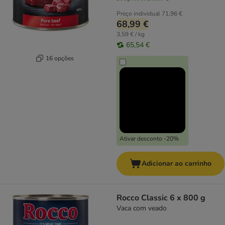
Preço individual
71,96 €
68,99 €
3,59 € / kg
65,54 €
16 opções
Ativar desconto -20%
Adicionar ao carrinho
Rocco Classic 6 x 800 g
Vaca com veado