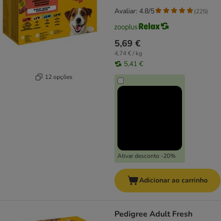
Avaliar: 4.8/5
(
225
)
5,69 €
4,74 € / kg
5,41 €
12 opções
Ativar desconto -20%
Adicionar ao carrinho
Pedigree Adult Fresh