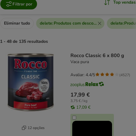
Top vendas
Filtrar por
Eliminar tudo
delete
:
Produtos com desconto extra
delete
:
Produ
1 - 48 de 135 resultados
product items have been changed
Rocco Classic 6 x 800 g
Vaca pura
Avaliar: 4.4/5
(
4527
)
17,99 €
3,75 € / kg
17,09 €
12 opções