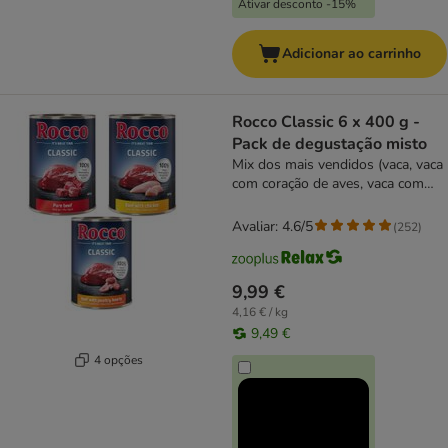
Ativar desconto -15%
Adicionar ao carrinho
Rocco Classic 6 x 400 g -
Pack de degustação misto
Mix dos mais vendidos (vaca, vaca
com coração de aves, vaca com
frango)
Avaliar: 4.6/5
(
252
)
9,99 €
4,16 € / kg
9,49 €
4 opções