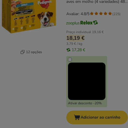
aves em molho (4 variedades) 48
x 100 g
Avaliar: 4.8/5
(
225
)
Preço individual
19,16 €
18,19 €
3,79 € / kg
17,28 €
12 opções
Ativar desconto -20%
Adicionar ao carrinho