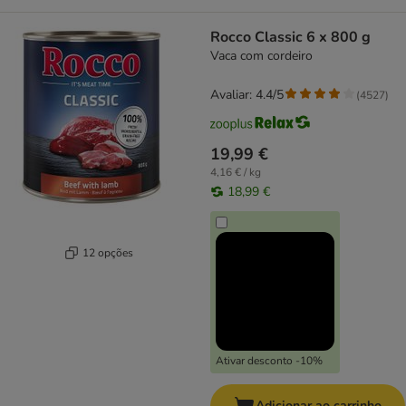
Rocco Classic 6 x 800 g
Vaca com cordeiro
Avaliar: 4.4/5
(
4527
)
19,99 €
4,16 € / kg
18,99 €
12 opções
Ativar desconto -10%
Adicionar ao carrinho