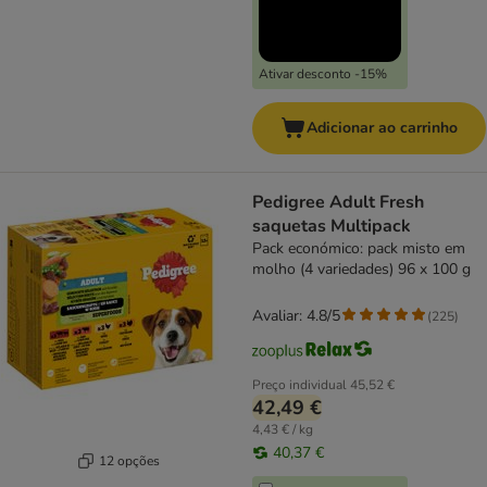
Ativar desconto -15%
Adicionar ao carrinho
Pedigree Adult Fresh
saquetas Multipack
Pack económico: pack misto em
molho (4 variedades) 96 x 100 g
Avaliar: 4.8/5
(
225
)
Preço individual
45,52 €
42,49 €
4,43 € / kg
40,37 €
12 opções