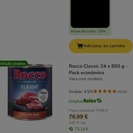
Ativar desconto -20%
Adicionar ao carrinho
eleção zooplus
Rocco Classic 24 x 800 g -
Pack económico
Vaca com cordeiro
Avaliar: 4.5/5
(
4650
)
Preço individual
79,96 €
76,99 €
4,01 € / kg
73,14 €