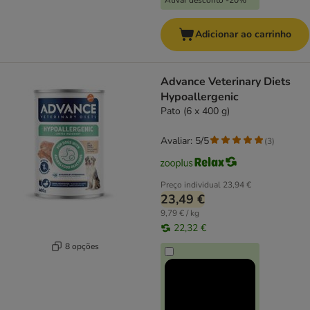
Ativar desconto -20%
Adicionar ao carrinho
Advance Veterinary Diets
Hypoallergenic
Pato (6 x 400 g)
Avaliar: 5/5
(
3
)
Preço individual
23,94 €
23,49 €
9,79 € / kg
22,32 €
8 opções