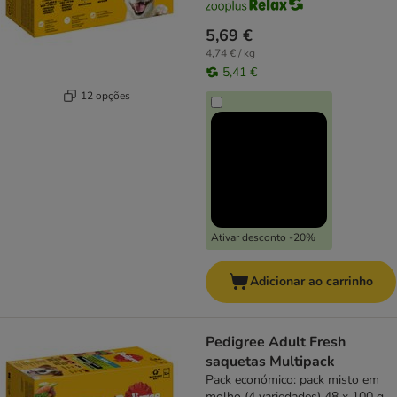
5,69 €
4,74 € / kg
5,41 €
12 opções
Ativar desconto -20%
Adicionar ao carrinho
Pedigree Adult Fresh
saquetas Multipack
Pack económico: pack misto em
molho (4 variedades) 48 x 100 g