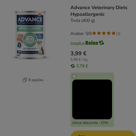
Advance Veterinary Diets
Hypoallergenic
Truta (400 g)
Avaliar: 5/5
(
3
)
3,99 €
9,98 € / kg
3,79 €
8 opções
Ativar desconto -15%