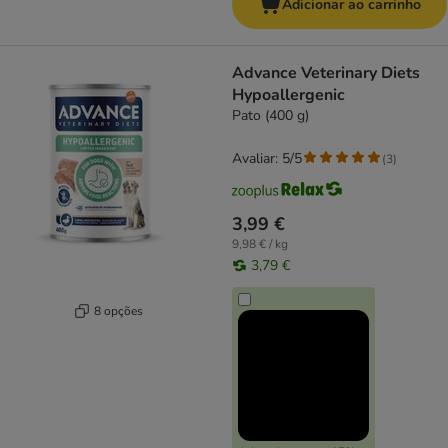
Adicionar ao carrinho
Advance Veterinary Diets
Hypoallergenic
Pato (400 g)
Avaliar: 5/5
(
3
)
3,99 €
9,98 € / kg
3,79 €
8 opções