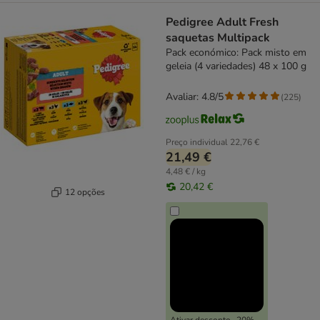
Pedigree Adult Fresh
saquetas Multipack
Pack económico: Pack misto em
geleia (4 variedades) 48 x 100 g
Avaliar: 4.8/5
(
225
)
Preço individual
22,76 €
21,49 €
4,48 € / kg
20,42 €
12 opções