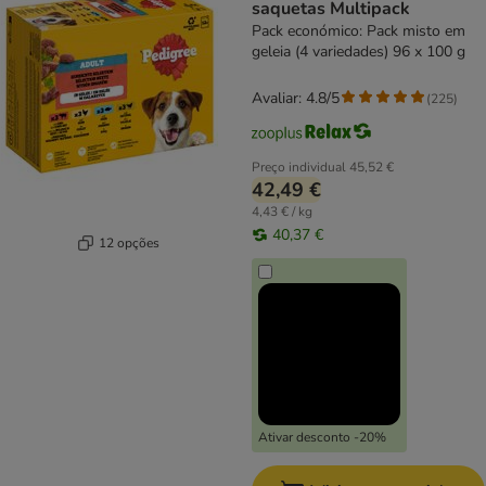
saquetas Multipack
Pack económico: Pack misto em
geleia (4 variedades) 96 x 100 g
Avaliar: 4.8/5
(
225
)
Preço individual
45,52 €
42,49 €
4,43 € / kg
40,37 €
12 opções
Ativar desconto -20%