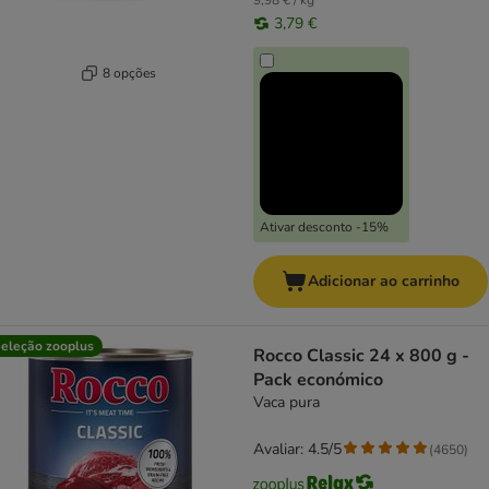
9,98 € / kg
3,79 €
8 opções
Ativar desconto -15%
Adicionar ao carrinho
eleção zooplus
Rocco Classic 24 x 800 g -
Pack económico
Vaca pura
Avaliar: 4.5/5
(
4650
)