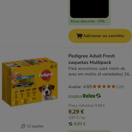
Ativar desconto -15%
Adicionar ao carrinho
Pedigree Adult Fresh
saquetas Multipack
Pack económico: pack misto de
aves em molho (4 variedades) 24
x 100 g
Avaliar: 4.8/5
(
225
)
Preço individual
9,58 €
9,29 €
3,87 € / kg
8,83 €
12 opções