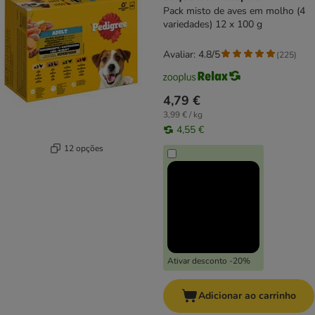
Pack misto de aves em molho (4
variedades) 12 x 100 g
Avaliar: 4.8/5
(
225
)
4,79 €
3,99 € / kg
4,55 €
12 opções
Ativar desconto -20%
Adicionar ao carrinho