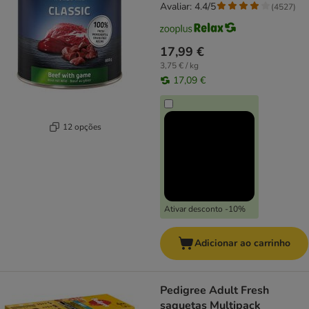
Avaliar: 4.4/5
(
4527
)
17,99 €
3,75 € / kg
17,09 €
12 opções
Ativar desconto -10%
Adicionar ao carrinho
Pedigree Adult Fresh
saquetas Multipack