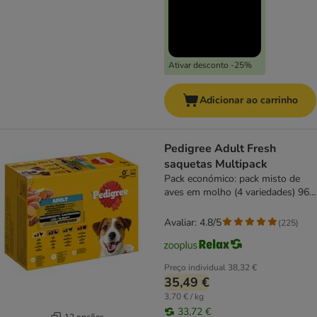
Ativar desconto -25%
Adicionar ao carrinho
Pedigree Adult Fresh
saquetas Multipack
Pack económico: pack misto de
aves em molho (4 variedades) 96
x 100 g
Avaliar: 4.8/5
(
225
)
Preço individual
38,32 €
35,49 €
3,70 € / kg
33,72 €
12 opções