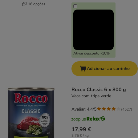
16 opções
Ativar desconto -10%
Adicionar ao carrinho
Rocco Classic 6 x 800 g
Vaca com tripa verde
Avaliar: 4.4/5
(
4527
)
17,99 €
3,75 € / kg