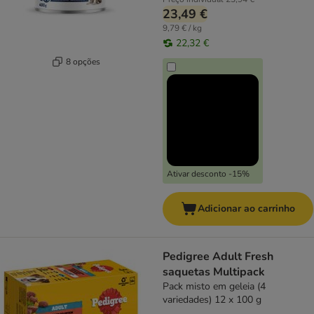
23,49 €
9,79 € / kg
22,32 €
8 opções
Ativar desconto -15%
Adicionar ao carrinho
Pedigree Adult Fresh
saquetas Multipack
Pack misto em geleia (4
variedades) 12 x 100 g