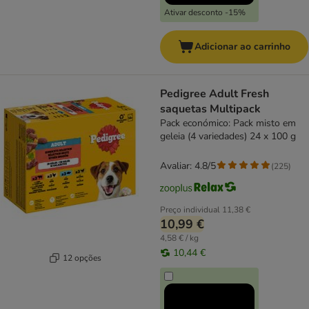
Ativar desconto -15%
Adicionar ao carrinho
Pedigree Adult Fresh
saquetas Multipack
Pack económico: Pack misto em
geleia (4 variedades) 24 x 100 g
Avaliar: 4.8/5
(
225
)
Preço individual
11,38 €
10,99 €
4,58 € / kg
10,44 €
12 opções