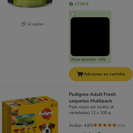
17,09 €
12 opções
Ativar desconto -10%
Adicionar ao carrinho
Pedigree Adult Fresh
saquetas Multipack
Pack misto em molho (4
variedades) 12 x 100 g
Avaliar: 4.8/5
(
225
)