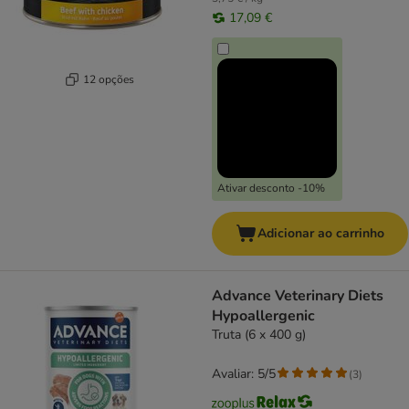
17,09 €
12 opções
Ativar desconto -10%
Adicionar ao carrinho
Advance Veterinary Diets
Hypoallergenic
Truta (6 x 400 g)
Avaliar: 5/5
(
3
)