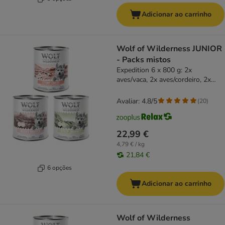
Adicionar ao carrinho
Wolf of Wilderness JUNIOR
- Packs mistos
Expedition 6 x 800 g: 2x
aves/vaca, 2x aves/cordeiro, 2x
aves/porco
Avaliar: 4.8/5
(
20
)
22,99 €
4,79 € / kg
21,84 €
6 opções
Adicionar ao carrinho
Wolf of Wilderness