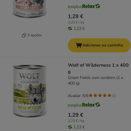
1,29 €
3,23 € / kg
1,23 €
3 opções
Adicionar ao carrinho
Wolf of Wilderness 1 x 400
g
Green Fields com cordeiro (1 x
400 g)
Avaliar: 5/5
(
1
)
1,29 €
3,23 € / kg
1,23 €