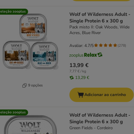
eleção zooplus
Wolf of Wilderness Adult -
Single Protein 6 x 300 g
Pack misto II: Oak Woods, Wide
Acres, Blue River
Avaliar: 4.7/5
(
278
)
13,99 €
7,77 € / kg
13,29 €
9 opções
Adicionar ao carrinho
eleção zooplus
Wolf of Wilderness Adult -
Single Protein 6 x 300 g
Green Fields - Cordeiro