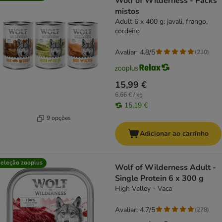
Wolf of Wilderness - Packs
mistos
Adult 6 x 400 g: javali, frango,
cordeiro
Avaliar: 4.8/5
(
230
)
15,99 €
6,66 € / kg
15,19 €
9 opções
Adicionar ao carrinho
eleção zooplus
Wolf of Wilderness Adult -
Single Protein 6 x 300 g
High Valley - Vaca
Avaliar: 4.7/5
(
278
)