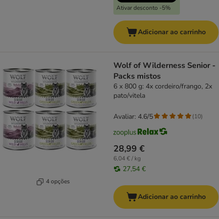
Ativar desconto -5%
Adicionar ao carrinho
Wolf of Wilderness Senior -
Packs mistos
6 x 800 g: 4x cordeiro/frango, 2x
pato/vitela
Avaliar: 4.6/5
(
10
)
28,99 €
6,04 € / kg
27,54 €
4 opções
Adicionar ao carrinho