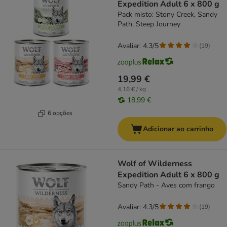
Expedition Adult 6 x 800 g
Pack misto: Stony Creek, Sandy
Path, Steep Journey
Avaliar: 4.3/5
(
19
)
19,99 €
4,16 € / kg
18,99 €
6 opções
Adicionar ao carrinho
Wolf of Wilderness
Expedition Adult 6 x 800 g
Sandy Path - Aves com frango
Avaliar: 4.3/5
(
19
)