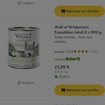
7 opções
Adicionar ao carrinho
Wolf of Wilderness
Expedition Adult 6 x 800 g
Steep Journey - Aves com
cordeiro
Avaliar: 4.3/5
(
19
)
21,99 €
4,58 € / kg
20,89 €
6 opções
Adicionar ao carrinho