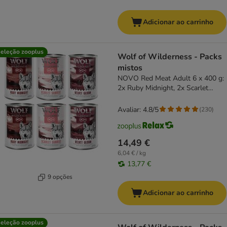
Adicionar ao carrinho
eleção zooplus
Wolf of Wilderness - Packs
mistos
NOVO Red Meat Adult 6 x 400 g:
2x Ruby Midnight, 2x Scarlet
Sunrise. 2x Velvet Gloom
Avaliar: 4.8/5
(
230
)
14,49 €
6,04 € / kg
13,77 €
9 opções
Adicionar ao carrinho
eleção zooplus