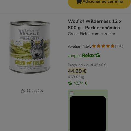
Adicionar ao carrinho
Wolf of Wilderness 12 x
800 g - Pack económico
Green Fields com cordeiro
Avaliar: 4.6/5
(
226
)
Preço individual
45,98 €
44,99 €
4,69 € / kg
42,74 €
11 opções