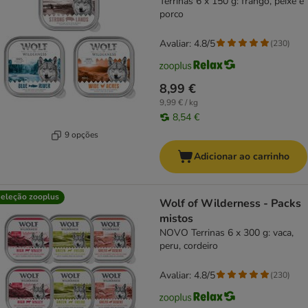
Terrinas 6 x 150 g: frango, peixe e
porco
Avaliar: 4.8/5
(
230
)
8,99 €
9,99 € / kg
8,54 €
9 opções
Adicionar ao carrinho
eleção zooplus
Wolf of Wilderness - Packs
mistos
NOVO Terrinas 6 x 300 g: vaca,
peru, cordeiro
Avaliar: 4.8/5
(
230
)