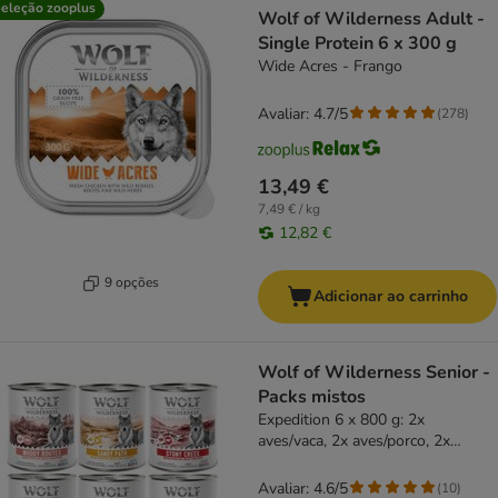
eleção zooplus
Wolf of Wilderness Adult -
Single Protein 6 x 300 g
Wide Acres - Frango
Avaliar: 4.7/5
(
278
)
13,49 €
7,49 € / kg
12,82 €
9 opções
Adicionar ao carrinho
Wolf of Wilderness Senior -
Packs mistos
Expedition 6 x 800 g: 2x
aves/vaca, 2x aves/porco, 2x
aves/frango
Avaliar: 4.6/5
(
10
)