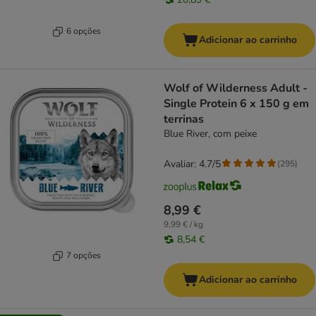
6 opções
Adicionar ao carrinho
Wolf of Wilderness Adult -
Single Protein 6 x 150 g em
terrinas
Blue River, com peixe
Avaliar: 4.7/5
(
295
)
8,99 €
9,99 € / kg
8,54 €
7 opções
Adicionar ao carrinho