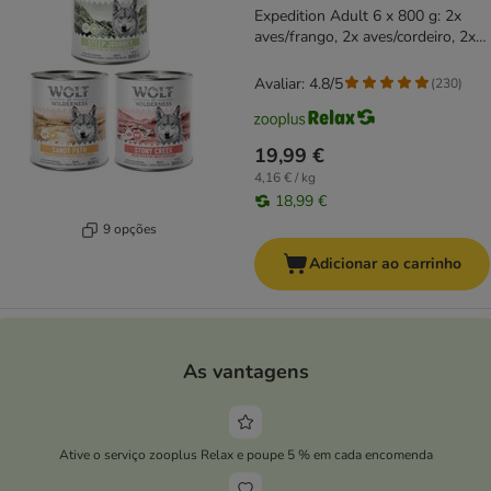
Expedition Adult 6 x 800 g: 2x
aves/frango, 2x aves/cordeiro, 2x
aves/vaca
Avaliar: 4.8/5
(
230
)
19,99 €
4,16 € / kg
18,99 €
9 opções
Adicionar ao carrinho
As vantagens
Ative o serviço zooplus Relax e poupe 5 % em cada encomenda