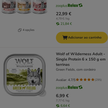
22,99 €
4,79 € / kg
21,84 €
4 opções
Adicionar ao carrinho
Wolf of Wilderness Adult -
Single Protein 6 x 150 g em
terrinas
Green Fields, com cordeiro
Avaliar: 4.7/5
(
295
)
6,99 €
7,77 € / kg
6,64 €