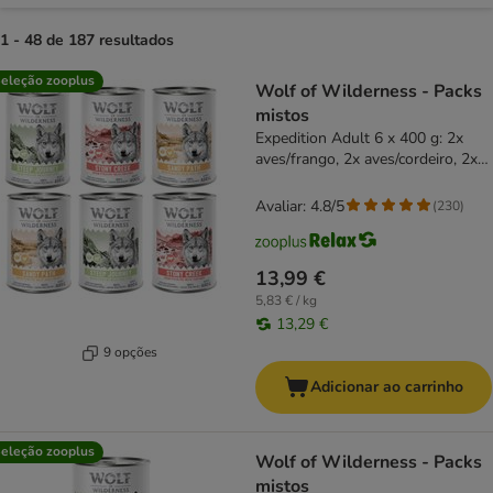
1 - 48 de 187 resultados
product items have been changed
eleção zooplus
Wolf of Wilderness - Packs
mistos
Expedition Adult 6 x 400 g: 2x
aves/frango, 2x aves/cordeiro, 2x
aves/vaca
Avaliar: 4.8/5
(
230
)
13,99 €
5,83 € / kg
13,29 €
9 opções
Adicionar ao carrinho
eleção zooplus
Wolf of Wilderness - Packs
mistos