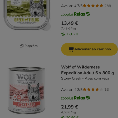
Avaliar: 4.7/5
(
278
)
13,49 €
7,49 € / kg
12,82 €
9 opções
Adicionar ao carrinho
Wolf of Wilderness
Expedition Adult 6 x 800 g
Stony Creek - Aves com vaca
Avaliar: 4.3/5
(
19
)
21,99 €
4,58 € / kg
20,89 €