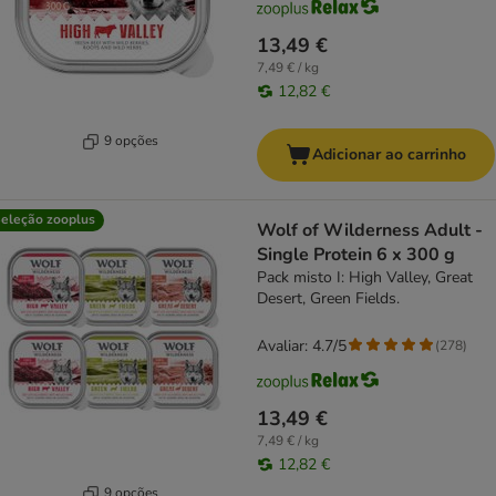
13,49 €
7,49 € / kg
12,82 €
9 opções
Adicionar ao carrinho
eleção zooplus
Wolf of Wilderness Adult -
Single Protein 6 x 300 g
Pack misto I: High Valley, Great
Desert, Green Fields.
Avaliar: 4.7/5
(
278
)
13,49 €
7,49 € / kg
12,82 €
9 opções