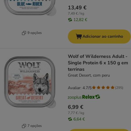
13,49 €
7,49 € / kg
12,82 €
9 opções
Adicionar ao carrinho
Wolf of Wilderness Adult -
Single Protein 6 x 150 g em
terrinas
Great Desert, com peru
Avaliar: 4.7/5
(
295
)
6,99 €
7,77 € / kg
6,64 €
7 opções