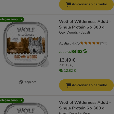
Adicionar ao carrinho
eleção zooplus
Wolf of Wilderness Adult -
Single Protein 6 x 300 g
Oak Woods - Javali
Avaliar: 4.7/5
(
278
)
13,49 €
7,49 € / kg
12,82 €
9 opções
Adicionar ao carrinho
eleção zooplus
Wolf of Wilderness Adult -
Single Protein 6 x 300 g
Great Desert - Peru