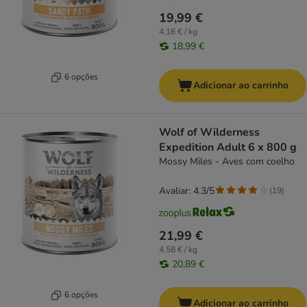
19,99 €
4,16 € / kg
18,99 €
6 opções
Adicionar ao carrinho
Wolf of Wilderness
Expedition Adult 6 x 800 g
Mossy Miles - Aves com coelho
Avaliar: 4.3/5
(
19
)
21,99 €
4,58 € / kg
20,89 €
6 opções
Adicionar ao carrinho