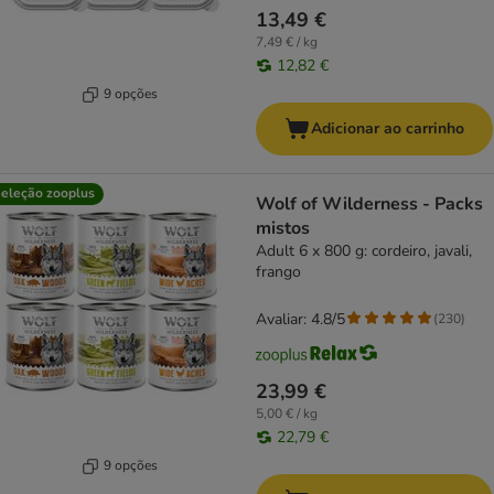
13,49 €
7,49 € / kg
12,82 €
9 opções
Adicionar ao carrinho
eleção zooplus
Wolf of Wilderness - Packs
mistos
Adult 6 x 800 g: cordeiro, javali,
frango
Avaliar: 4.8/5
(
230
)
23,99 €
5,00 € / kg
22,79 €
9 opções