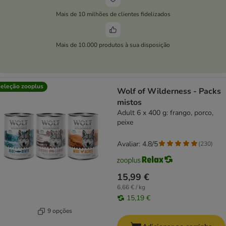
Mais de 10 milhões de clientes fidelizados
Mais de 10.000 produtos à sua disposição
eleção zooplus
Wolf of Wilderness - Packs
mistos
Adult 6 x 400 g: frango, porco,
peixe
Avaliar: 4.8/5
(
230
)
15,99 €
6,66 € / kg
15,19 €
9 opções