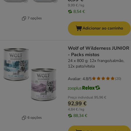
9,99 € / kg
8,54 €
7 opções
Adicionar ao carrinho
Wolf of Wilderness JUNIOR
- Packs mistos
24 x 800 g: 12x frango/salmão,
12x pato/vitela
Avaliar: 4.8/5
(
20
)
Preço individual
95,96 €
92,99 €
4,84 € / kg
88,34 €
6 opções