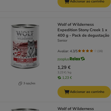
Adicionar ao carrinho
Wolf of Wilderness
Expedition Stony Creek 1 x
400 g - Pack de degustação
Senior
Avaliar: 4.3/5
(
16
)
1,29 €
3,23 € / kg
1,23 €
3 opções
Adicionar ao carrinho
Wolf of Wilderness