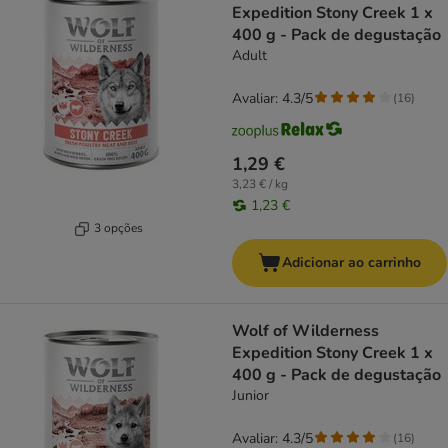
Expedition Stony Creek 1 x
400 g - Pack de degustação
Adult
Avaliar: 4.3/5
(
16
)
1,29 €
3,23 € / kg
1,23 €
3 opções
Adicionar ao carrinho
Wolf of Wilderness
Expedition Stony Creek 1 x
400 g - Pack de degustação
Junior
Avaliar: 4.3/5
(
16
)