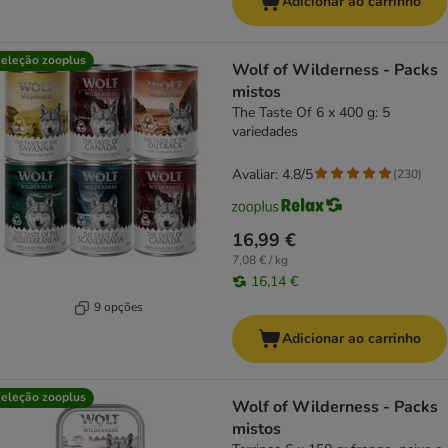
Adicionar ao carrinho
eleção zooplus
Wolf of Wilderness - Packs
mistos
The Taste Of 6 x 400 g: 5
variedades
Avaliar: 4.8/5
(
230
)
16,99 €
7,08 € / kg
16,14 €
9 opções
Adicionar ao carrinho
eleção zooplus
Wolf of Wilderness - Packs
mistos