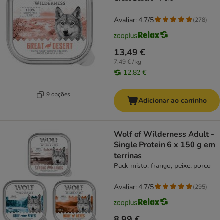
Avaliar: 4.7/5
(
278
)
13,49 €
7,49 € / kg
12,82 €
9 opções
Adicionar ao carrinho
Wolf of Wilderness Adult -
Single Protein 6 x 150 g em
terrinas
Pack misto: frango, peixe, porco
Avaliar: 4.7/5
(
295
)
8,99 €