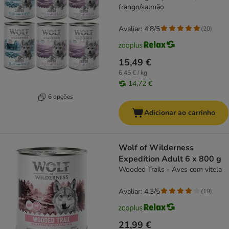
frango/salmão
Avaliar: 4.8/5
(
20
)
15,49 €
6,45 € / kg
14,72 €
6 opções
Adicionar ao carrinho
Wolf of Wilderness
Expedition Adult 6 x 800 g
Wooded Trails - Aves com vitela
Avaliar: 4.3/5
(
19
)
21,99 €