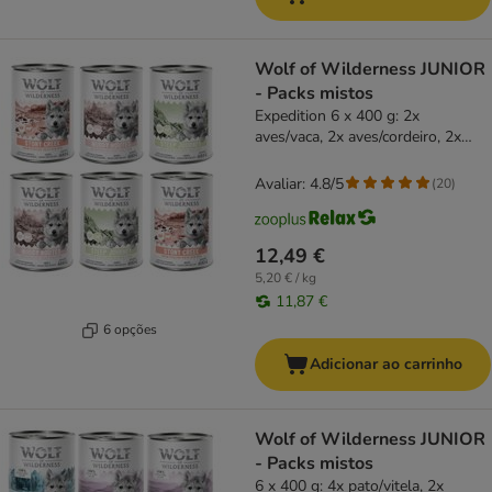
Wolf of Wilderness JUNIOR
- Packs mistos
Expedition 6 x 400 g: 2x
aves/vaca, 2x aves/cordeiro, 2x
aves/porco
Avaliar: 4.8/5
(
20
)
12,49 €
5,20 € / kg
11,87 €
6 opções
Adicionar ao carrinho
Wolf of Wilderness JUNIOR
- Packs mistos
6 x 400 g: 4x pato/vitela, 2x