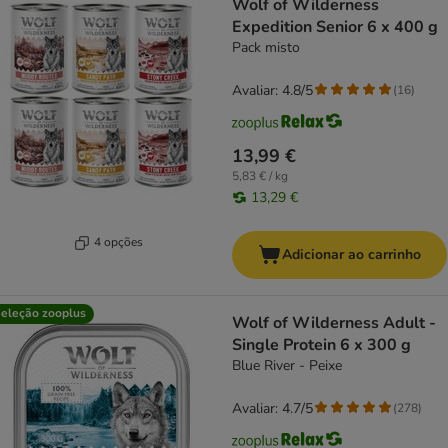
Wolf of Wilderness
Expedition Senior 6 x 400 g
Pack misto
Avaliar: 4.8/5
(
16
)
13,99 €
5,83 € / kg
13,29 €
4 opções
Adicionar ao carrinho
eleção zooplus
Wolf of Wilderness Adult -
Single Protein 6 x 300 g
Blue River - Peixe
Avaliar: 4.7/5
(
278
)