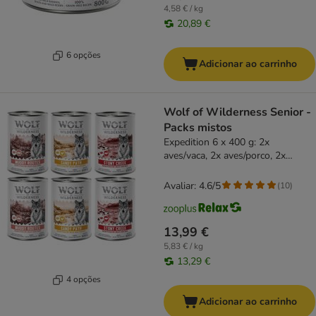
4,58 € / kg
20,89 €
6 opções
Adicionar ao carrinho
Wolf of Wilderness Senior -
Packs mistos
Expedition 6 x 400 g: 2x
aves/vaca, 2x aves/porco, 2x
aves/frango
Avaliar: 4.6/5
(
10
)
13,99 €
5,83 € / kg
13,29 €
4 opções
Adicionar ao carrinho