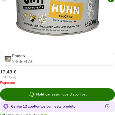
Frango
2406047.0
12,49 €
10,41 € / kg
Esgotado
Notificar assim que disponível
Ganhe 12 zooPontos com este produto
Entrega em 2-5 dias úteis.
mais