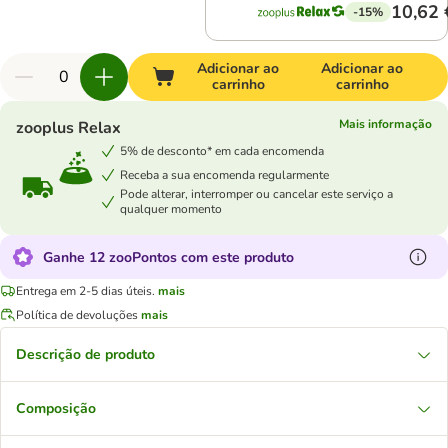
10,62 
-15%
Adicionar ao
Adicionar ao
carrinho
carrinho
Mais informação
zooplus Relax
5% de desconto* em cada encomenda
Receba a sua encomenda regularmente
Pode alterar, interromper ou cancelar este serviço a
qualquer momento
Ganhe 12 zooPontos com este produto
Entrega em 2-5 dias úteis.
mais
Política de devoluções
mais
Descrição de produto
Composição