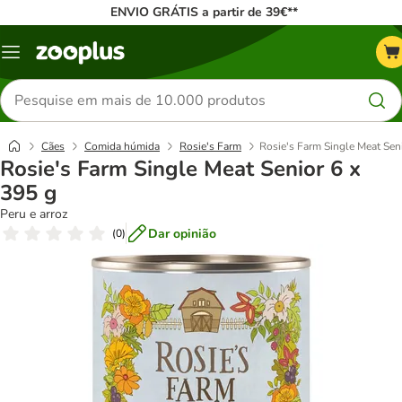
ENVIO GRÁTIS a partir de 39€**
Menu
Pesquisar
produtos
Cães
Comida húmida
Rosie's Farm
Rosie's Farm Single Meat Sen
Rosie's Farm Single Meat Senior 6 x
395 g
Peru e arroz
Dar opinião
(
0
)