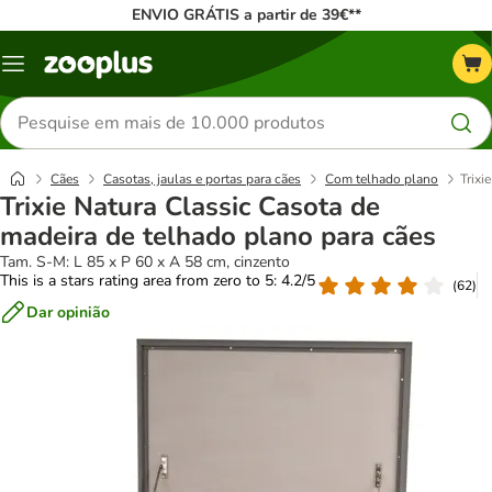
ENVIO GRÁTIS a partir de 39€**
Menu
Pesquisar
produtos
Cães
Casotas, jaulas e portas para cães
Com telhado plano
Trixi
Trixie Natura Classic Casota de
madeira de telhado plano para cães
Tam. S-M: L 85 x P 60 x A 58 cm, cinzento
This is a stars rating area from zero to 5: 4.2/5
(
62
)
Dar opinião