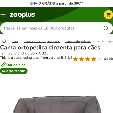
ENVIO GRÁTIS a partir de 39€**
Menu
Pesquisar
produtos
Cães
Camas e mantas para cães
Camas ortopédicas
Cama ortopéd
Cama ortopédica cinzenta para cães
Tam. XL: C 140 x L 80 x A 32 cm
This is a stars rating area from zero to 5: 3.9/5
(
2645
)
Dar opinião
Seleção zooplus