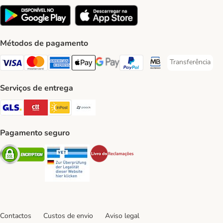
Métodos de pagamento
Transferência
Transferência P
Visa Payment Method
Mastercard Payment Method
American Express Payment Method
Apple Pay Payment Method
Google Pay Payment Method
PayPal Payment Method
Multibanco Payment Met
Serviços de entrega
GLS Shipping Method
CTTExpress Shipping Method
InPost Shipping Method
Paack Shipping Method
Pagamento seguro
Security
Security
Security
Contactos
Custos de envio
Aviso legal