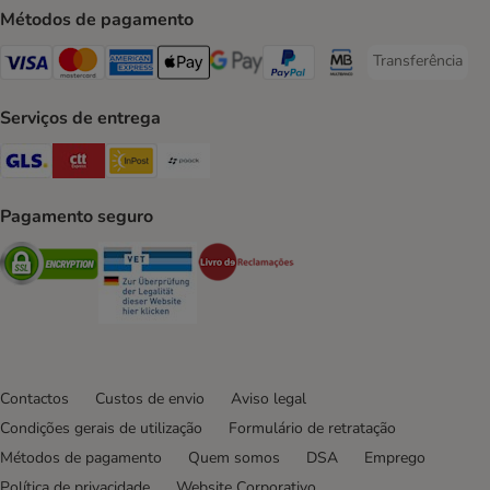
Métodos de pagamento
Transferência
Transferência P
Visa Payment Method
Mastercard Payment Method
American Express Payment Method
Apple Pay Payment Method
Google Pay Payment Method
PayPal Payment Method
Multibanco Payment Met
Serviços de entrega
GLS Shipping Method
CTTExpress Shipping Method
InPost Shipping Method
Paack Shipping Method
Pagamento seguro
Security
Security
Security
Contactos
Custos de envio
Aviso legal
Condições gerais de utilização
Formulário de retratação
Métodos de pagamento
Quem somos
DSA
Emprego
Política de privacidade
Website Corporativo