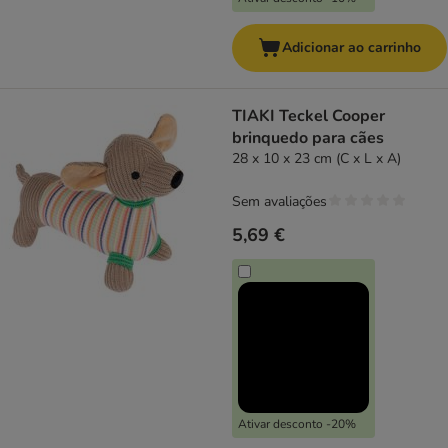
Adicionar ao carrinho
TIAKI Teckel Cooper
brinquedo para cães
28 x 10 x 23 cm (C x L x A)
Sem avaliações
5,69 €
Ativar desconto -20%