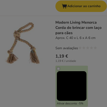
Adicionar ao carrinho
Modern Living Menorca
Corda de brincar com laço
para cães
Aprox. C 40 x L 6 x A 6 cm
Sem avaliações
1,19 €
1,19 € / unidade
Ativar desconto -5%