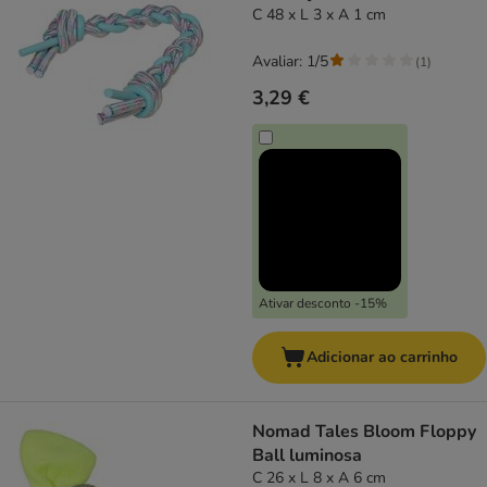
C 48 x L 3 x A 1 cm
Avaliar: 1/5
(
1
)
3,29 €
Ativar desconto -15%
Adicionar ao carrinho
Nomad Tales Bloom Floppy
Ball luminosa
C 26 x L 8 x A 6 cm