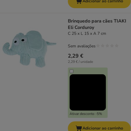
Adicionar ao carrinho
Brinquedo para cães TIAKI
Eli Corduroy
C 25 x L 15 x A 7 cm
Sem avaliações
2,29 €
2,29 € / unidade
Ativar desconto -5%
Adicionar ao carrinho