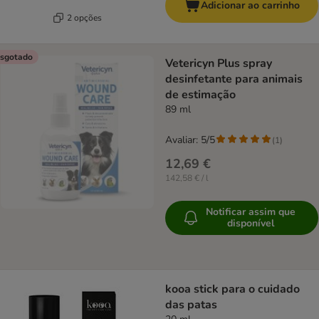
Adicionar ao carrinho
2 opções
sgotado
Vetericyn Plus spray
desinfetante para animais
de estimação
89 ml
Avaliar: 5/5
(
1
)
12,69 €
142,58 € / l
Notificar assim que
disponível
kooa stick para o cuidado
das patas