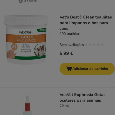
2 opções
Vet's Best® Clean toalhitas
para limpar os olhos para
cães
100 toalhitas
Sem avaliações
5,99 €
Adicionar ao carrinho
VeaVet Euphrasia Gotas
oculares para animais
20 ml