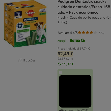
Pedigree Dentastix snacks
cuidado dentários/Fresh 168
uds. - Pack económico
Fresh - Cães de porte pequeno (5-
10 kg)
Avaliar: 4.4/5
(
776
)
Preço individual
67,74 €
62,49 €
23,67 € / kg
9 opções
59,37 €
Ativar desconto -20%