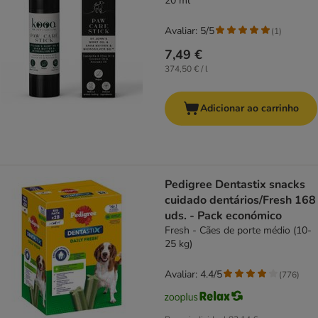
20 ml
Avaliar: 5/5
(
1
)
7,49 €
374,50 € / l
Adicionar ao carrinho
Pedigree Dentastix snacks
cuidado dentários/Fresh 168
uds. - Pack económico
Fresh - Cães de porte médio (10-
25 kg)
Avaliar: 4.4/5
(
776
)