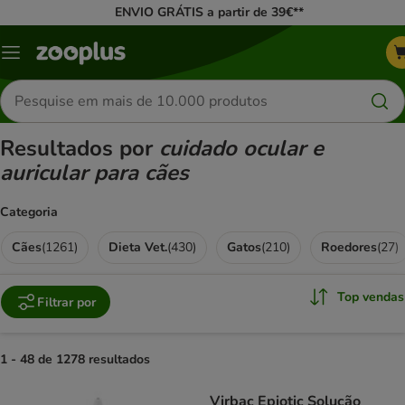
ENVIO GRÁTIS a partir de 39€**
Menu
Pesquisar
produtos
Resultados por
cuidado ocular e
auricular para cães
Categoria
Cães
(
1261
)
Dieta Vet.
(
430
)
Gatos
(
210
)
Roedores
(
27
)
Top vendas
Filtrar por
1 - 48 de 1278 resultados
product items have been changed
Virbac Epiotic Solução