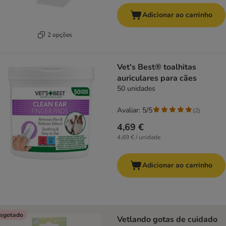
Adicionar ao carrinho
2 opções
Vet's Best® toalhitas
auriculares para cães
50 unidades
Avaliar: 5/5
(
2
)
4,69 €
4,69 € / unidade
Adicionar ao carrinho
sgotado
Vetlando gotas de cuidado