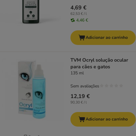
4,69 €
62,53 € / l
4,46 €
Adicionar ao carrinho
TVM Ocryl solução ocular
para cães e gatos
135 ml
Sem avaliações
12,19 €
90,30 € / l
Adicionar ao carrinho