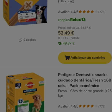
(10-25 kg)
Avaliar: 4.4/5
(
776
)
Preço individual
54,57 €
52,49 €
0,31 € / unidade
9 opções
49,87 €
Adicionar ao carrinho
Pedigree Dentastix snacks
cuidado dentários/Fresh 168
uds. - Pack económico
Fresh - Cães de porte grande (>25
kg)
Avaliar: 4.4/5
(
776
)