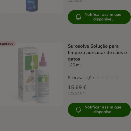
127,42 € / l
Notificar assim que
disponível
sgotado
Surosolve Solução para
limpeza auricular de cães e
gatos
125 ml
Sem avaliações
15,69 €
125,52 € / l
Notificar assim que
disponível