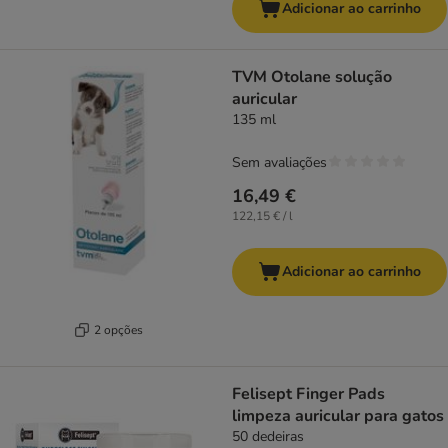
Adicionar ao carrinho
TVM Otolane solução
auricular
135 ml
Sem avaliações
16,49 €
122,15 € / l
Adicionar ao carrinho
2 opções
Felisept Finger Pads
limpeza auricular para gatos
50 dedeiras