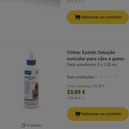
272,11 € / l
Adicionar ao carrinho
Virbac Epiotic Solução
auricular para cães e gatos
Pack económico: 2 x 125 ml
Sem avaliações
Preço individual
35,38 €
33,99 €
135,96 € / l
Adicionar ao carrinho
2 opções