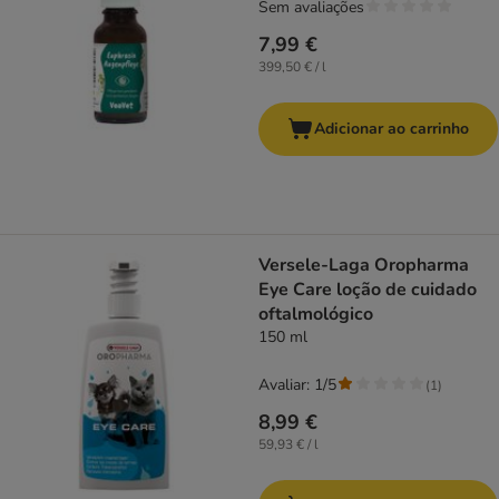
Sem avaliações
7,99 €
399,50 € / l
Adicionar ao carrinho
Versele-Laga Oropharma
Eye Care loção de cuidado
oftalmológico
150 ml
Avaliar: 1/5
(
1
)
8,99 €
59,93 € / l