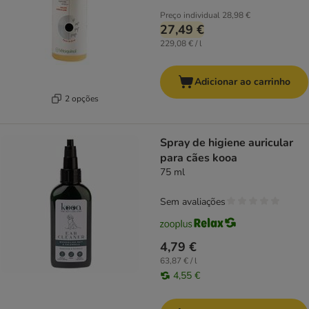
Preço individual
28,98 €
27,49 €
229,08 € / l
Adicionar ao carrinho
2 opções
Spray de higiene auricular
para cães kooa
75 ml
Sem avaliações
4,79 €
63,87 € / l
4,55 €