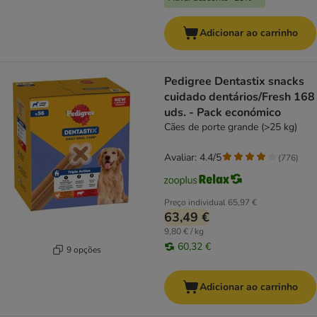
Adicionar ao carrinho
Pedigree Dentastix snacks
cuidado dentários/Fresh 168
uds. - Pack económico
Cães de porte grande (>25 kg)
Avaliar: 4.4/5
(
776
)
Preço individual
65,97 €
63,49 €
9,80 € / kg
60,32 €
9 opções
Adicionar ao carrinho