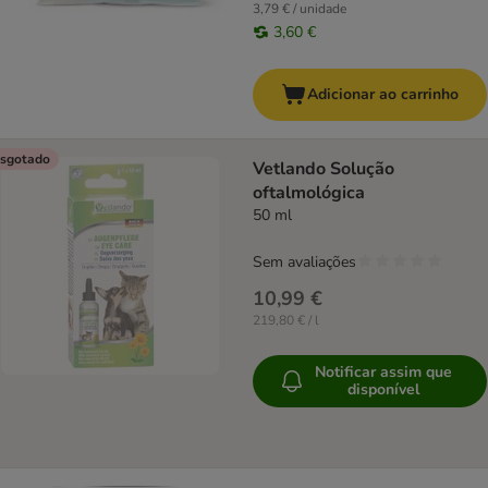
3,79 € / unidade
3,60 €
Adicionar ao carrinho
sgotado
Vetlando Solução
oftalmológica
50 ml
Sem avaliações
10,99 €
219,80 € / l
Notificar assim que
disponível