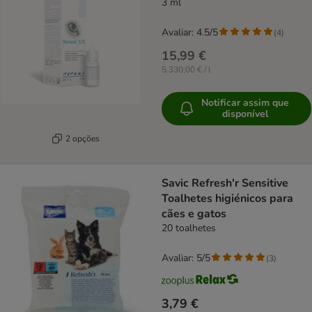
3 ml
Avaliar: 4.5/5
(
4
)
15,99 €
5.330,00 € / l
Notificar assim que
disponível
2 opções
Savic Refresh'r Sensitive
Toalhetes higiénicos para
cães e gatos
20 toalhetes
Avaliar: 5/5
(
3
)
3,79 €