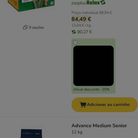
Preço individual
89,94 €
84,49 €
13,04 € / kg
9 opções
80,27 €
Ativar desconto -25%
Adicionar ao carrinho
Advance Medium Senior
12 kg