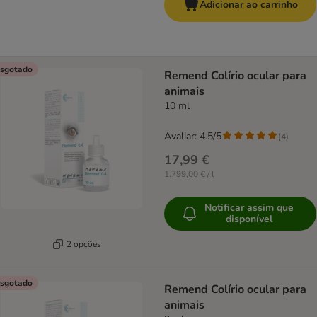
Adicionar ao carrinho
sgotado
Remend Colírio ocular para
animais
10 ml
Avaliar: 4.5/5
(
4
)
17,99 €
1.799,00 € / l
Notificar assim que
disponível
2 opções
sgotado
Remend Colírio ocular para
animais