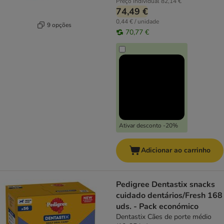
Preço individual
82,14 €
74,49 €
0,44 € / unidade
9 opções
70,77 €
Ativar desconto -20%
Adicionar ao carrinho
Pedigree Dentastix snacks
cuidado dentários/Fresh 168
uds. - Pack económico
Dentastix Cães de porte médio