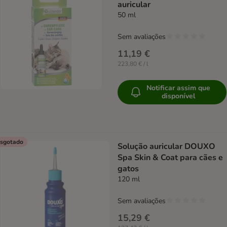
auricular
50 ml
Sem avaliações
11,19 €
223,80 € / l
Notificar assim que
disponível
sgotado
Solução auricular DOUXO
Spa Skin & Coat para cães e
gatos
120 ml
Sem avaliações
15,29 €