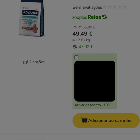
Sem avaliações
PVR*
65,99 €
49,49 €
4,12 € / kg
47,02 €
2 opções
Ativar desconto -10%
Adicionar ao carrinho