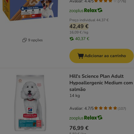
Avaliar: 4.4/5
(
776
)
Preço individual
44,37 €
42,49 €
16,09 € / kg
40,37 €
9 opções
Adicionar ao carrinho
Hill's Science Plan Adult
Hypoallergenic Medium com
salmão
14 kg
Avaliar: 4.7/5
(
107
)
76,99 €