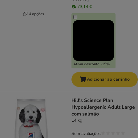
5,50 € / kg
73,14 €
4 opções
Ativar desconto -15%
Adicionar ao carrinho
Hill's Science Plan
Hypoallergenic Adult Large
com salmão
14 kg
Sem avaliações