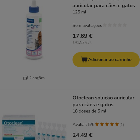
auricular para cães e gatos
125 ml
Sem avaliações
17,69 €
141,52 € / l
Adicionar ao carrinho
2 opções
Otoclean solução auricular
para cães e gatos
18 doses de 5 ml
Avaliar: 5/5
(
1
)
24,49 €