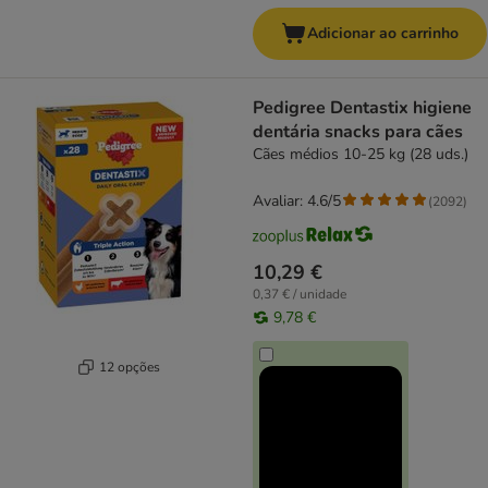
Adicionar ao carrinho
Pedigree Dentastix higiene
dentária snacks para cães
Cães médios 10-25 kg (28 uds.)
Avaliar: 4.6/5
(
2092
)
10,29 €
0,37 € / unidade
9,78 €
12 opções