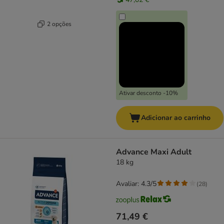
2 opções
Ativar desconto -10%
Adicionar ao carrinho
Advance Maxi Adult
18 kg
Avaliar: 4.3/5
(
28
)
71,49 €