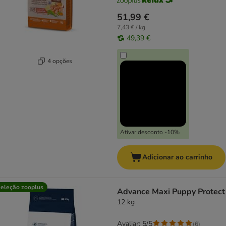
51,99 €
7,43 € / kg
49,39 €
4 opções
Ativar desconto -10%
Adicionar ao carrinho
eleção zooplus
Advance Maxi Puppy Protect
12 kg
Avaliar: 5/5
(
6
)