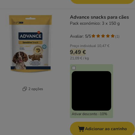
Advance snacks para cães
Pack económico: 3 x 150 g
Avaliar: 5/5
(
1
)
Preço individual
10,47 €
9,49 €
21,09 € / kg
2 opções
Ativar desconto -10%
Adicionar ao carrinho