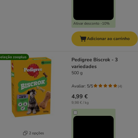
Ativar desconto -10%
Adicionar ao carrinho
eleção zooplus
Pedigree Biscrok - 3
variedades
500 g
Avaliar: 5/5
(
4
)
4,99 €
9,98 € / kg
2 opções