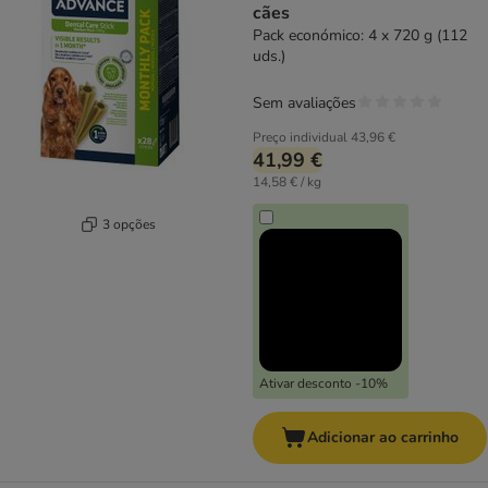
cães
Pack económico: 4 x 720 g (112
uds.)
Sem avaliações
Preço individual
43,96 €
41,99 €
14,58 € / kg
3 opções
Ativar desconto -10%
Adicionar ao carrinho