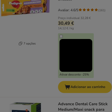
Avaliar: 4.6/5
(
161
)
Preço individual
32,28 €
30,49 €
14,12 € / kg
7 opções
Ativar desconto -25%
Adicionar ao carrinho
Advance Dental Care Stick
Medium/Maxi snack para