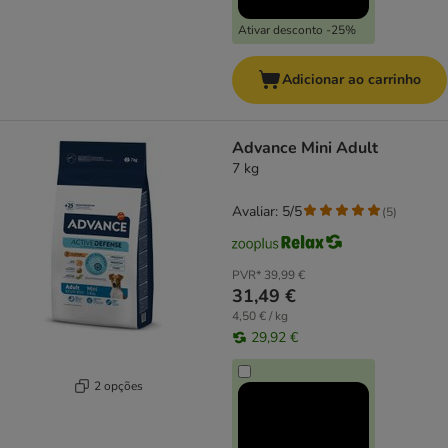
Ativar desconto -25%
Adicionar ao carrinho
Advance Mini Adult
7 kg
Avaliar: 5/5
(
5
)
PVR*
39,99 €
31,49 €
4,50 € / kg
29,92 €
2 opções