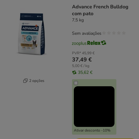
Advance French Bulldog
com pato
7,5 kg
Sem avaliações
PVR*
45,99 €
37,49 €
5,00 € / kg
35,62 €
2 opções
Ativar desconto -10%