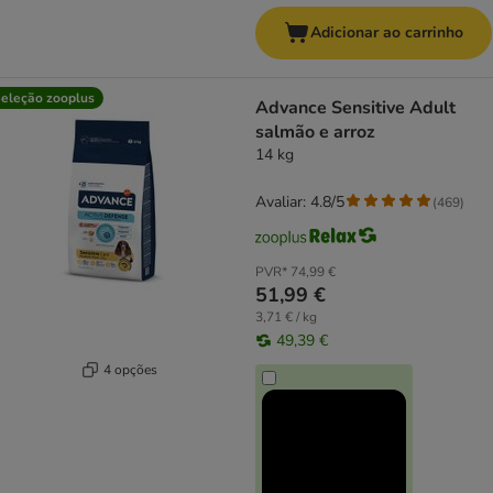
Adicionar ao carrinho
eleção zooplus
Advance Sensitive Adult
salmão e arroz
14 kg
Avaliar: 4.8/5
(
469
)
PVR*
74,99 €
51,99 €
3,71 € / kg
49,39 €
4 opções