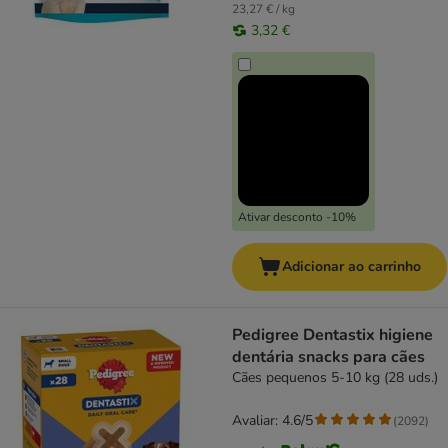
23,27 € / kg
3,32 €
Ativar desconto -10%
Adicionar ao carrinho
Pedigree Dentastix higiene
dentária snacks para cães
Cães pequenos 5-10 kg (28 uds.)
Avaliar: 4.6/5
(
2092
)