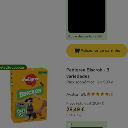
Ativar desconto -25%
Adicionar ao carrinho
eleção zooplus
Pedigree Biscrok - 3
variedades
Pack económico: 6 x 500 g
Avaliar: 5/5
(
4
)
Preço individual
29,94 €
28,49 €
9,50 € / kg