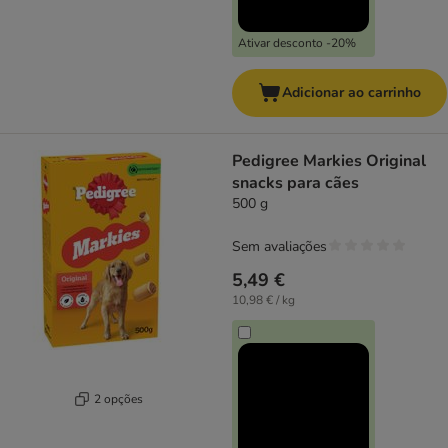
Ativar desconto -20%
Adicionar ao carrinho
Pedigree Markies Original
snacks para cães
500 g
Sem avaliações
5,49 €
10,98 € / kg
2 opções