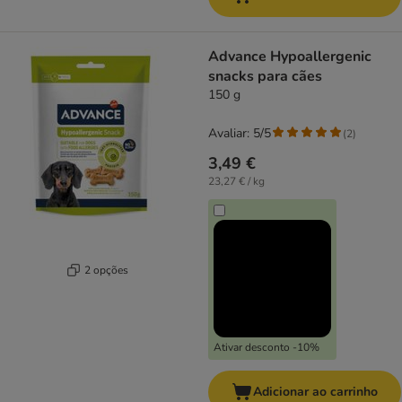
Advance Hypoallergenic
snacks para cães
150 g
Avaliar: 5/5
(
2
)
3,49 €
23,27 € / kg
2 opções
Ativar desconto -10%
Adicionar ao carrinho