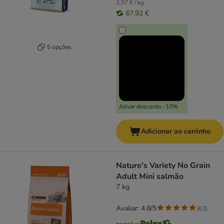
3,97 € / kg
67,92 €
5 opções
Ativar desconto -10%
Adicionar ao carrinho
Nature's Variety No Grain
Adult Mini salmão
7 kg
Avaliar: 4.8/5
(
63
)