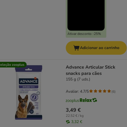
Ativar desconto -25%
Adicionar ao carrinho
eleção zooplus
Advance Articular Stick
snacks para cães
155 g (7 uds.)
Avaliar: 4.7/5
(
6
)
3,49 €
22,52 € / kg
3,32 €