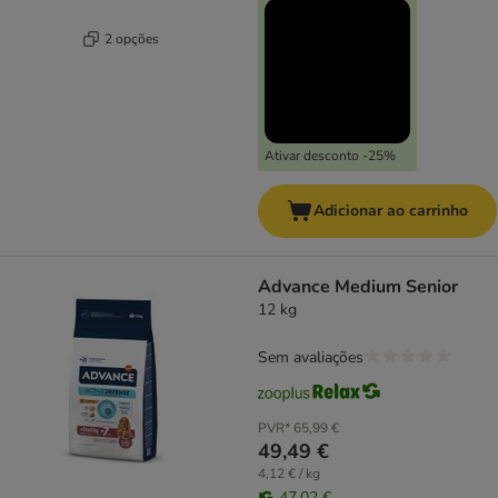
2 opções
Ativar desconto -25%
Adicionar ao carrinho
Advance Medium Senior
12 kg
Sem avaliações
PVR*
65,99 €
49,49 €
4,12 € / kg
47,02 €