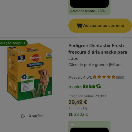
Ativar desconto -25%
Adicionar ao carrinho
eleção zooplus
Pedigree Dentastix Fresh
frescura diária snacks para
cães
Cães de porte grande (56 uds.)
Avaliar: 4.5/5
(
550
)
Preço individual
29,98 €
29,49 €
13,65 € / kg
28,02 €
10 opções