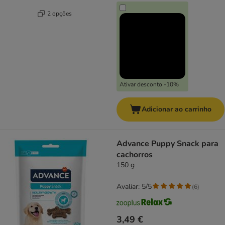
2 opções
Ativar desconto -10%
Adicionar ao carrinho
Advance Puppy Snack para
cachorros
150 g
Avaliar: 5/5
(
6
)
3,49 €