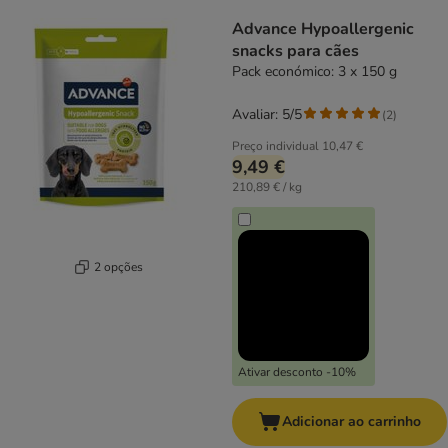
product items have been changed
Advance Hypoallergenic
snacks para cães
Pack económico: 3 x 150 g
Avaliar: 5/5
(
2
)
Preço individual
10,47 €
9,49 €
210,89 € / kg
2 opções
Ativar desconto -10%
Adicionar ao carrinho