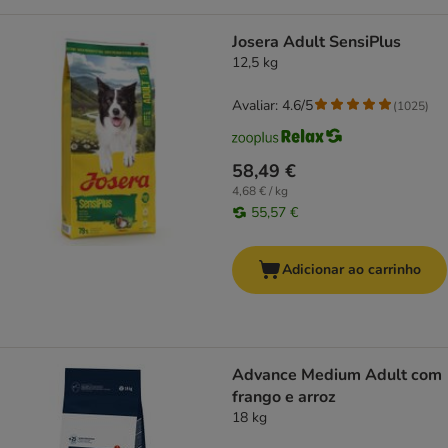
Josera Adult SensiPlus
12,5 kg
Avaliar: 4.6/5
(
1025
)
58,49 €
4,68 € / kg
55,57 €
Adicionar ao carrinho
Advance Medium Adult com
frango e arroz
18 kg