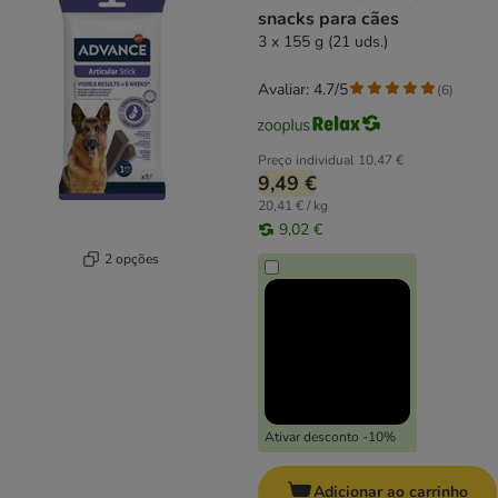
snacks para cães
3 x 155 g (21 uds.)
Avaliar: 4.7/5
(
6
)
Preço individual
10,47 €
9,49 €
20,41 € / kg
9,02 €
2 opções
Ativar desconto -10%
Adicionar ao carrinho