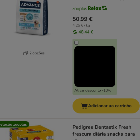
50,99 €
4,25 € / kg
48,44 €
2 opções
Ativar desconto -10%
Adicionar ao carrinho
eleção zooplus
Pedigree Dentastix Fresh
frescura diária snacks para