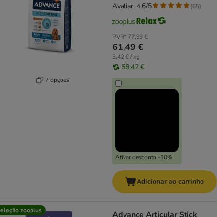
Avaliar: 4.6/5
(
65
)
PVR*
77,99 €
61,49 €
3,42 € / kg
58,42 €
7 opções
Ativar desconto -10%
Adicionar ao carrinho
eleção zooplus
Advance Articular Stick