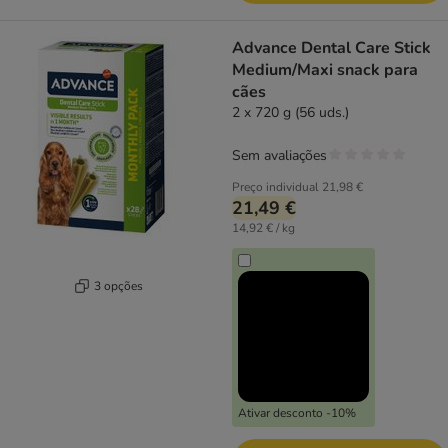
Advance Dental Care Stick
Medium/Maxi snack para
cães
2 x 720 g (56 uds.)
Sem avaliações
Preço individual
21,98 €
21,49 €
14,92 € / kg
3 opções
Ativar desconto -10%