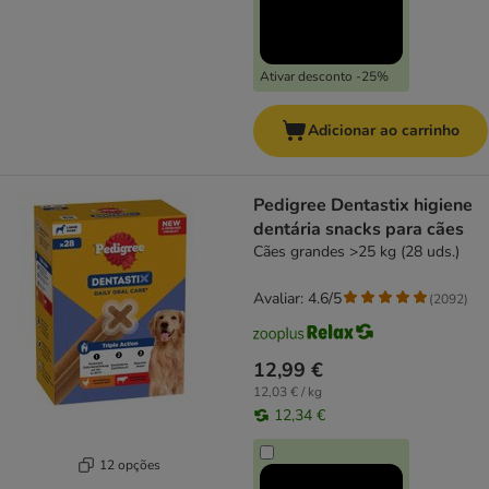
Ativar desconto -25%
Adicionar ao carrinho
Pedigree Dentastix higiene
dentária snacks para cães
Cães grandes >25 kg (28 uds.)
Avaliar: 4.6/5
(
2092
)
12,99 €
12,03 € / kg
12,34 €
12 opções