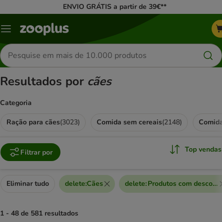
ENVIO GRÁTIS a partir de 39€**
Menu
Pesquisar
produtos
Resultados por
cães
Categoria
Ração para cães
(
3023
)
Comida sem cereais
(
2148
)
Comid
Top vendas
Filtrar por
Eliminar tudo
delete
:
Cães
delete
:
Produtos com desconto
1 - 48 de 581 resultados