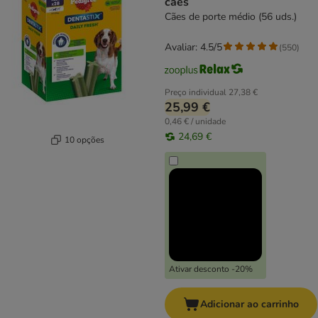
cães
Cães de porte médio (56 uds.)
Avaliar: 4.5/5
(
550
)
Preço individual
27,38 €
25,99 €
0,46 € / unidade
24,69 €
10 opções
Ativar desconto -20%
Adicionar ao carrinho