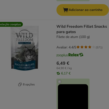
Adicionar ao carrinho
eleção zooplus
Wild Freedom Fillet Snacks
para gatos
Filete de atum (100 g)
Avaliar: 4.4/5
(
571
)
6,49 €
64,90 € / kg
6,17 €
8 opções