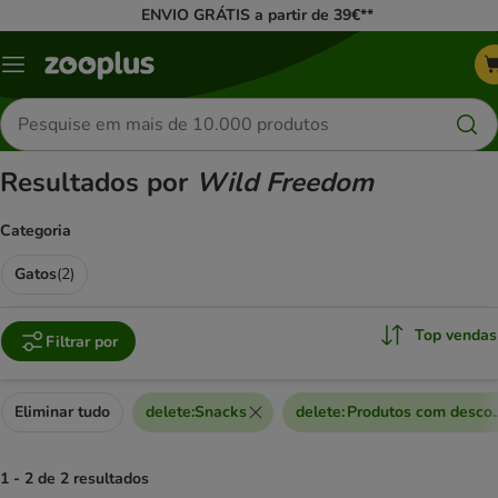
ENVIO GRÁTIS a partir de 39€**
Menu
Pesquisar
produtos
Resultados por
Wild Freedom
Categoria
Gatos
(
2
)
Top vendas
Filtrar por
Eliminar tudo
delete
:
Snacks
delete
:
Produtos com descon
1 - 2 de 2 resultados