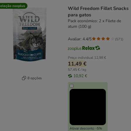
product items have been changed
eleção zooplus
Wild Freedom Fillet Snacks
para gatos
Pack económico: 2 x Filete de
atum (100 g)
Avaliar: 4.4/5
(
571
)
Preço individual
12,98 €
11,49 €
57,45 € / kg
10,92 €
8 opções
Ativar desconto -5%