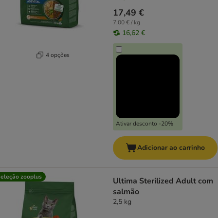
17,49 €
7,00 € / kg
16,62 €
4 opções
Ativar desconto -20%
Adicionar ao carrinho
eleção zooplus
Ultima Sterilized Adult com
salmão
2,5 kg