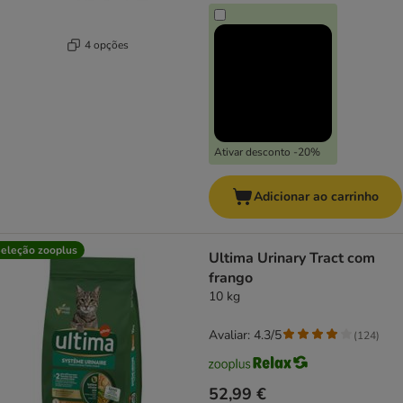
4 opções
Ativar desconto -20%
Adicionar ao carrinho
eleção zooplus
Ultima Urinary Tract com
frango
10 kg
Avaliar: 4.3/5
(
124
)
52,99 €