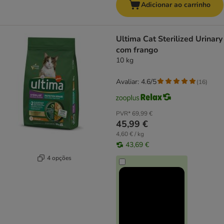
Adicionar ao carrinho
Ultima Cat Sterilized Urinary
com frango
10 kg
Avaliar: 4.6/5
(
16
)
PVR*
69,99 €
45,99 €
4,60 € / kg
43,69 €
4 opções