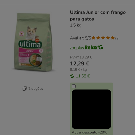
Ultima Junior com frango
para gatos
1,5 kg
Avaliar: 5/5
(
2
)
PVR*
13,29 €
12,29 €
8,19 € / kg
11,68 €
2 opções
Ativar desconto -20%