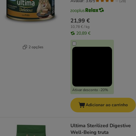
Avaliar: 3.6/5
(
28
)
21,99 €
10,78 € / kg
20,89 €
2 opções
Ativar desconto -20%
Adicionar ao carrinho
Ultima Sterilized Digestive
Well-Being truta