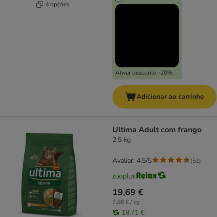
4 opções
Ativar desconto -20%
Adicionar ao carrinho
Ultima Adult com frango
2,5 kg
Avaliar: 4.5/5
(
51
)
19,69 €
7,88 € / kg
18,71 €