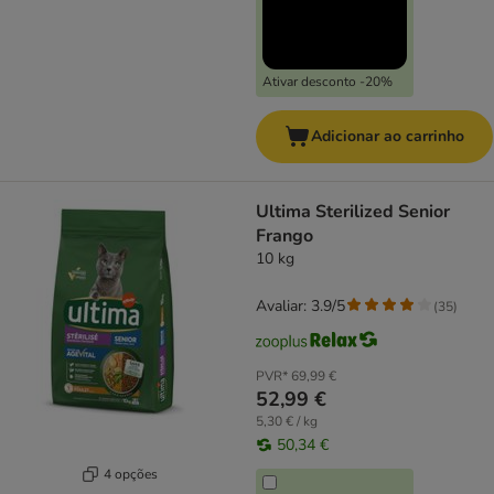
Ativar desconto -20%
Adicionar ao carrinho
Ultima Sterilized Senior
Frango
10 kg
Avaliar: 3.9/5
(
35
)
PVR*
69,99 €
52,99 €
5,30 € / kg
50,34 €
4 opções