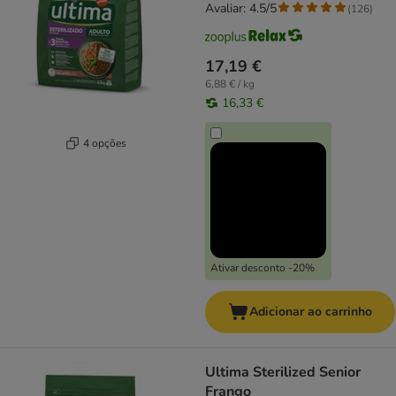
Avaliar: 4.5/5
(
126
)
17,19 €
6,88 € / kg
16,33 €
4 opções
Ativar desconto -20%
Adicionar ao carrinho
Ultima Sterilized Senior
Frango