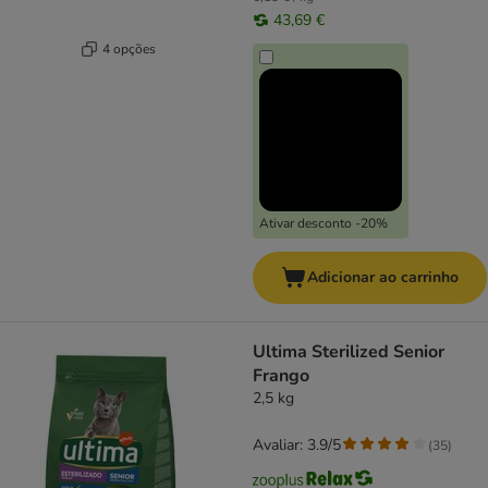
43,69 €
4 opções
Ativar desconto -20%
Adicionar ao carrinho
Ultima Sterilized Senior
Frango
2,5 kg
Avaliar: 3.9/5
(
35
)