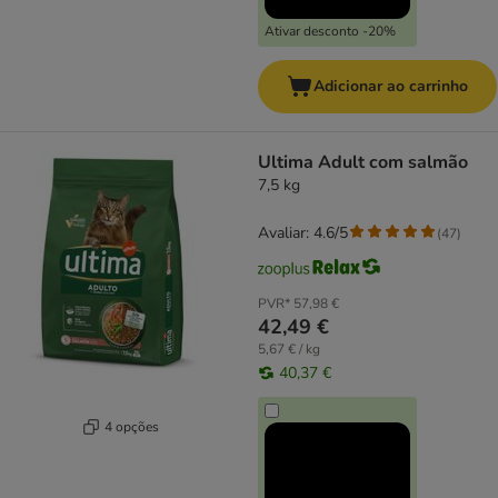
Ativar desconto -20%
Adicionar ao carrinho
Ultima Adult com salmão
7,5 kg
Avaliar: 4.6/5
(
47
)
PVR*
57,98 €
42,49 €
5,67 € / kg
40,37 €
4 opções