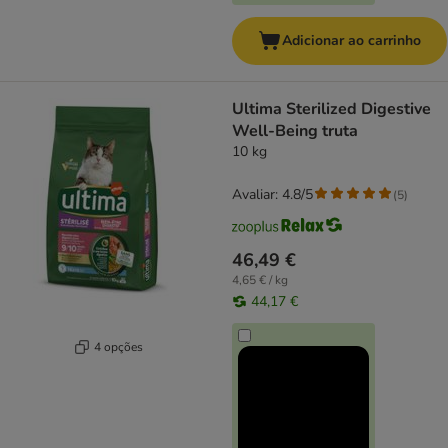
Adicionar ao carrinho
Ultima Sterilized Digestive
Well-Being truta
10 kg
Avaliar: 4.8/5
(
5
)
46,49 €
4,65 € / kg
44,17 €
4 opções