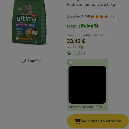
Pack económico: 2 x 2,5 kg
Avaliar: 3.9/5
(
35
)
Preço individual
34,98 €
33,49 €
6,70 € / kg
31,82 €
4 opções
Ativar desconto -20%
Adicionar ao carrinho