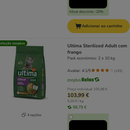
Ativar desconto -20%
Adicionar ao carrinho
eleção zooplus
Ultima Sterilized Adult com
frango
Pack económico: 2 x 10 kg
Avaliar: 4.1/5
(
145
)
Preço individual
105,98 €
103,99 €
5,20 € / kg
98,79 €
4 opções