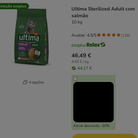
product items have been changed
eleção zooplus
Ultima Sterilized Adult com
salmão
10 kg
Avaliar: 4.5/5
(
126
)
46,49 €
4,65 € / kg
44,17 €
4 opções
Ativar desconto -20%