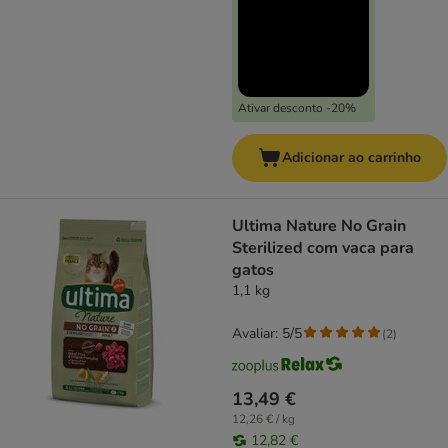
Ativar desconto -20%
Adicionar ao carrinho
Ultima Nature No Grain
Sterilized com vaca para
gatos
1,1 kg
Avaliar: 5/5
(
2
)
13,49 €
12,26 € / kg
12,82 €