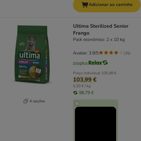
Adicionar ao carrinho
Ultima Sterilized Senior
Frango
Pack económico: 2 x 10 kg
Avaliar: 3.9/5
(
35
)
Preço individual
105,98 €
103,99 €
5,20 € / kg
98,79 €
4 opções