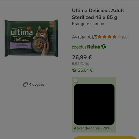
Ultima Delicious Adult
Sterilized 48 x 85 g
Frango e salmão
Avaliar: 4.1/5
(
90
)
26,99 €
6,62 € / kg
25,64 €
4 opções
Ativar desconto -20%