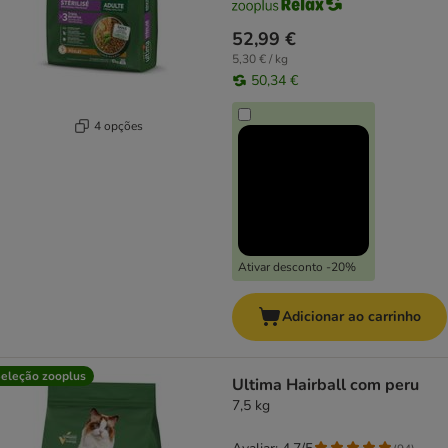
52,99 €
5,30 € / kg
50,34 €
4 opções
Ativar desconto -20%
Adicionar ao carrinho
eleção zooplus
Ultima Hairball com peru
7,5 kg