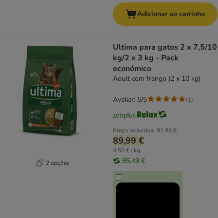
Adicionar ao carrinho
Ultima para gatos 2 x 7,5/10
kg/2 x 3 kg - Pack
económico
Adult com frango (2 x 10 kg)
Avaliar: 5/5
(
1
)
Preço individual
91,98 €
89,99 €
4,50 € / kg
85,49 €
2 opções