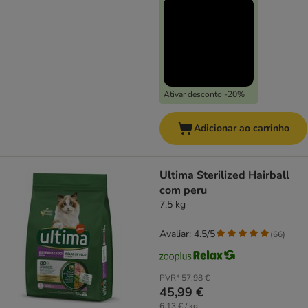
Ativar desconto -20%
Adicionar ao carrinho
Ultima Sterilized Hairball
com peru
7,5 kg
Avaliar: 4.5/5
(
66
)
PVR*
57,98 €
45,99 €
6,13 € / kg