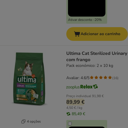
Ativar desconto -20%
Adicionar ao carrinho
Ultima Cat Sterilized Urinary
com frango
Pack económico: 2 x 10 kg
Avaliar: 4.6/5
(
16
)
Preço individual
91,98 €
89,99 €
4,50 € / kg
85,49 €
4 opções