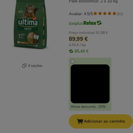
Pack económico: 2 x 10 kg
Avaliar: 4.5/5
(
51
)
Preço individual
91,98 €
89,99 €
4,50 € / kg
85,49 €
4 opções
Ativar desconto -20%
Adicionar ao carrinho