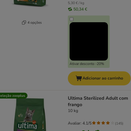
5,30 € / kg
50,34 €
4 opções
Ativar desconto -20%
Adicionar ao carrinho
eleção zooplus
Ultima Sterilized Adult com
frango
10 kg
Avaliar: 4.1/5
(
145
)