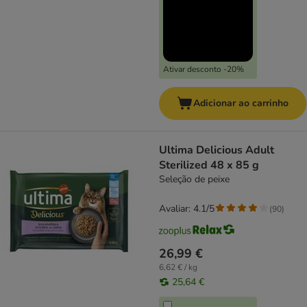
Ativar desconto -20%
Adicionar ao carrinho
Ultima Delicious Adult
Sterilized 48 x 85 g
Seleção de peixe
Avaliar: 4.1/5
(
90
)
26,99 €
6,62 € / kg
25,64 €