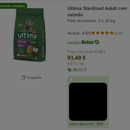
eleção zooplus
Ultima Sterilized Adult com
salmão
Pack económico: 2 x 10 kg
Avaliar: 4.5/5
(
126
)
Preço individual
92,98 €
91,49 €
4,57 € / kg
86,92 €
4 opções
Ativar desconto -20%