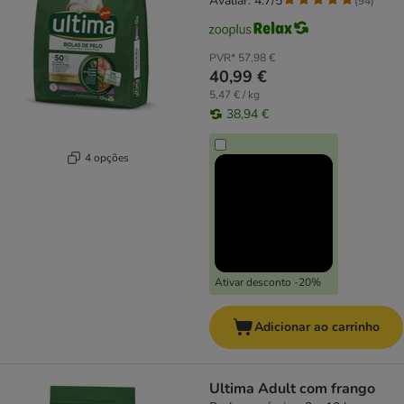
Avaliar: 4.7/5
(
94
)
PVR*
57,98 €
40,99 €
5,47 € / kg
38,94 €
4 opções
Ativar desconto -20%
Adicionar ao carrinho
Ultima Adult com frango