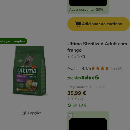
Ativar desconto -20%
Adicionar ao carrinho
eleção zooplus
Ultima Sterilized Adult com
frango
2 x 2,5 kg
Avaliar: 4.1/5
(
145
)
Preço individual
36,58 €
35,99 €
7,20 € / kg
34,19 €
4 opções