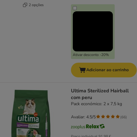
2 opções
Ativar desconto -20%
Adicionar ao carrinho
Ultima Sterilized Hairball
com peru
Pack económico: 2 x 7,5 kg
Avaliar: 4.5/5
(
66
)
Preço individual
91,98 €