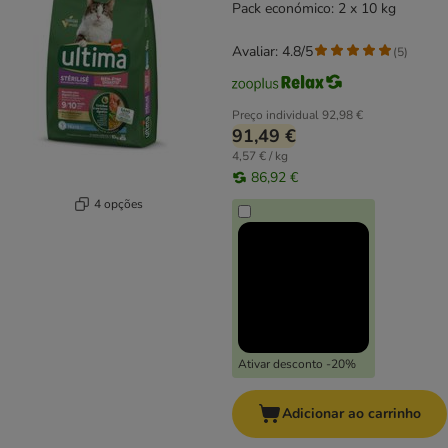
Pack económico: 2 x 10 kg
Avaliar: 4.8/5
(
5
)
Preço individual
92,98 €
91,49 €
4,57 € / kg
86,92 €
4 opções
Ativar desconto -20%
Adicionar ao carrinho