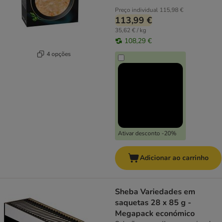
Preço individual
115,98 €
113,99 €
35,62 € / kg
108,29 €
4 opções
Ativar desconto -20%
Adicionar ao carrinho
Sheba Variedades em
saquetas 28 x 85 g -
Megapack económico