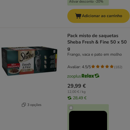
Ativar desconto -20%
Adicionar ao carrinho
Pack misto de saquetas
Sheba Fresh & Fine 50 x 50
g
Frango, vaca e pato em molho
Avaliar: 4.5/5
(
182
)
29,99 €
12,00 € / kg
28,49 €
3 opções