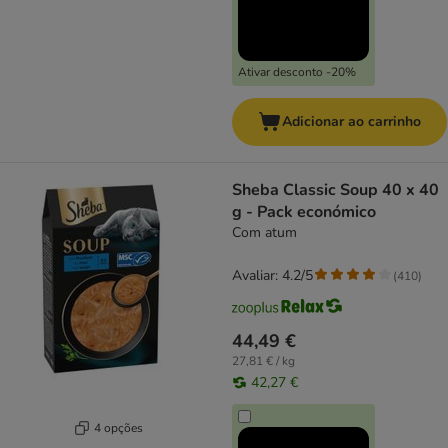
Ativar desconto -20%
Adicionar ao carrinho
Sheba Classic Soup 40 x 40
g - Pack económico
Com atum
Avaliar: 4.2/5
(
410
)
44,49 €
27,81 € / kg
42,27 €
4 opções