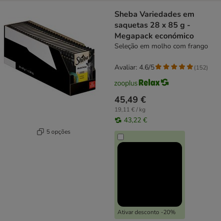
Sheba Variedades em
saquetas 28 x 85 g -
Megapack económico
Seleção em molho com frango
Avaliar: 4.6/5
(
152
)
45,49 €
19,11 € / kg
43,22 €
5 opções
Ativar desconto -20%