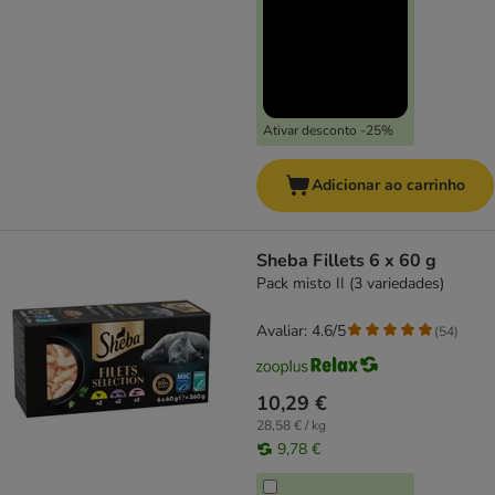
Ativar desconto -25%
Adicionar ao carrinho
Sheba Fillets 6 x 60 g
Pack misto II (3 variedades)
Avaliar: 4.6/5
(
54
)
10,29 €
28,58 € / kg
9,78 €