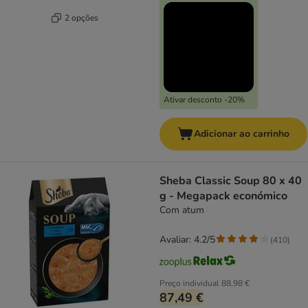
2 opções
Ativar desconto -20%
Adicionar ao carrinho
Sheba Classic Soup 80 x 40
g - Megapack económico
Com atum
Avaliar: 4.2/5
(
410
)
Preço individual
88,98 €
87,49 €