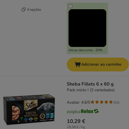
4 opções
Ativar desconto -20%
Adicionar ao carrinho
Sheba Fillets 6 x 60 g
Pack misto I (3 variedades)
Avaliar: 4.6/5
(
54
)
10,29 €
28,58 € / kg