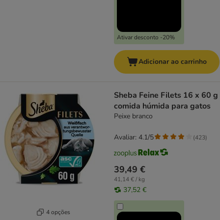
Ativar desconto -20%
Adicionar ao carrinho
Sheba Feine Filets 16 x 60 g
comida húmida para gatos
Peixe branco
Avaliar: 4.1/5
(
423
)
39,49 €
41,14 € / kg
37,52 €
4 opções