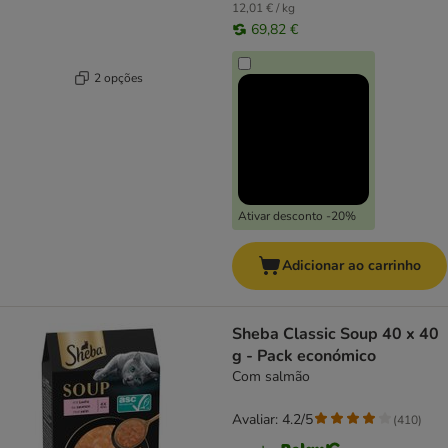
12,01 € / kg
69,82 €
2 opções
Ativar desconto -20%
Adicionar ao carrinho
Sheba Classic Soup 40 x 40
g - Pack económico
Com salmão
Avaliar: 4.2/5
(
410
)