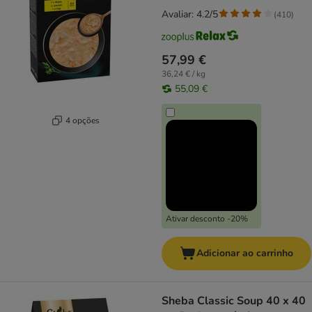
Avaliar: 4.2/5
(
410
)
57,99 €
36,24 € / kg
55,09 €
4 opções
Ativar desconto -20%
Adicionar ao carrinho
Sheba Classic Soup 40 x 40