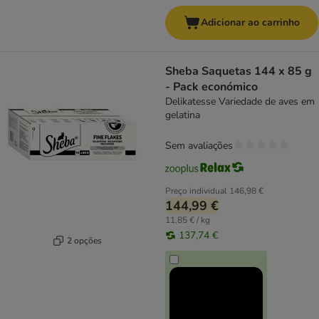
Adicionar ao carrinho
Sheba Saquetas 144 x 85 g
- Pack económico
Delikatesse Variedade de aves em
gelatina
Sem avaliações
Preço individual
146,98 €
144,99 €
11,85 € / kg
137,74 €
2 opções