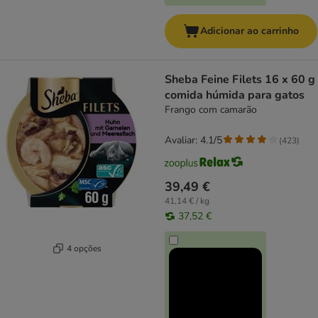
Adicionar ao carrinho
Sheba Feine Filets 16 x 60 g
comida húmida para gatos
Frango com camarão
Avaliar: 4.1/5
(
423
)
39,49 €
41,14 € / kg
37,52 €
4 opções