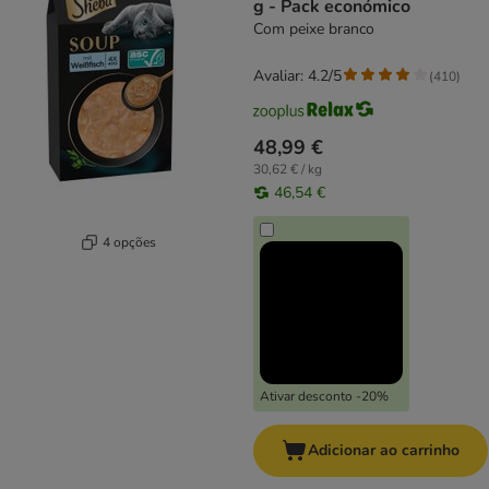
g - Pack económico
Com peixe branco
Avaliar: 4.2/5
(
410
)
48,99 €
30,62 € / kg
46,54 €
4 opções
Ativar desconto -20%
Adicionar ao carrinho