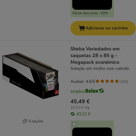
Ativar desconto -20%
Adicionar ao carrinho
Sheba Variedades em
saquetas 28 x 85 g -
Megapack económico
Seleção em molho com salmão
Avaliar: 4.6/5
(
152
)
45,49 €
19,11 € / kg
43,22 €
5 opções