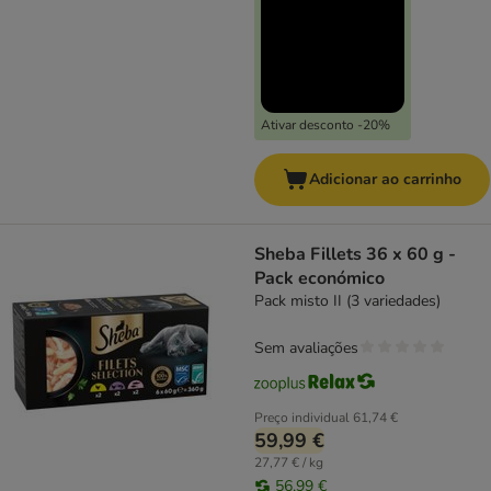
Ativar desconto -20%
Adicionar ao carrinho
Sheba Fillets 36 x 60 g -
Pack económico
Pack misto II (3 variedades)
Sem avaliações
Preço individual
61,74 €
59,99 €
27,77 € / kg
56,99 €