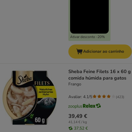
Ativar desconto -20%
Adicionar ao carrinho
Sheba Feine Filets 16 x 60 g
comida húmida para gatos
Frango
Avaliar: 4.1/5
(
423
)
39,49 €
41,14 € / kg
37,52 €