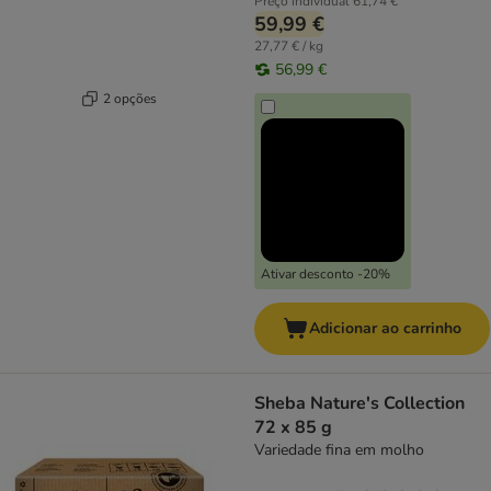
Preço individual
61,74 €
59,99 €
27,77 € / kg
56,99 €
2 opções
Ativar desconto -20%
Adicionar ao carrinho
Sheba Nature's Collection
72 x 85 g
Variedade fina em molho