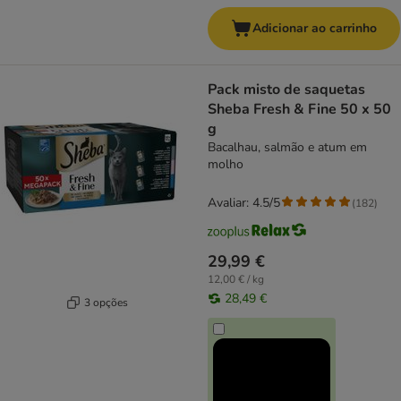
Adicionar ao carrinho
Pack misto de saquetas
Sheba Fresh & Fine 50 x 50
g
Bacalhau, salmão e atum em
molho
Avaliar: 4.5/5
(
182
)
29,99 €
12,00 € / kg
28,49 €
3 opções