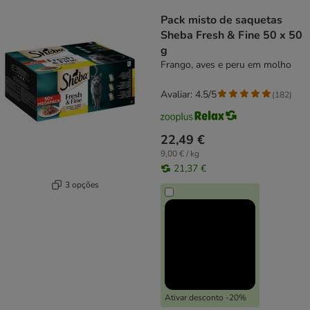
product items have been changed
Pack misto de saquetas
Sheba Fresh & Fine 50 x 50
g
Frango, aves e peru em molho
Avaliar: 4.5/5
(
182
)
22,49 €
9,00 € / kg
21,37 €
3 opções
Ativar desconto -20%