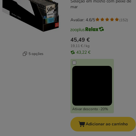
Seleção em molho com peixe de
mar
Avaliar: 4.6/5
(
152
)
45,49 €
19,11 € / kg
43,22 €
5 opções
Ativar desconto -20%
Adicionar ao carrinho