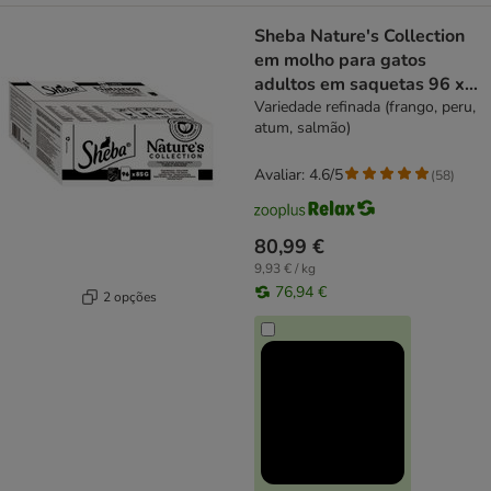
Sheba Nature's Collection
em molho para gatos
adultos em saquetas 96 x
85 g
Variedade refinada (frango, peru,
atum, salmão)
Avaliar: 4.6/5
(
58
)
80,99 €
9,93 € / kg
76,94 €
2 opções