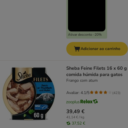
Ativar desconto -20%
Adicionar ao carrinho
Sheba Feine Filets 16 x 60 g
comida húmida para gatos
Frango com atum
Avaliar: 4.1/5
(
423
)
39,49 €
41,14 € / kg
37,52 €