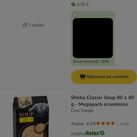
9,78 €
2 opções
Ativar desconto -20%
Adicionar ao carrinho
Sheba Classic Soup 80 x 40
g - Megapack económico
Com frango
Avaliar: 4.2/5
(
410
)