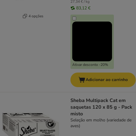
27,34 € / kg
83,12 €
4 opções
Ativar desconto -20%
Adicionar ao carrinho
Sheba Multipack Cat em
saquetas 120 x 85 g - Pack
misto
Seleção em molho (variedade de
aves)