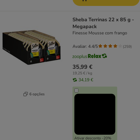
Sheba Terrinas 22 x 85 g -
Megapack
Finesse Mousse com frango
Avaliar: 4.4/5
(
259
)
35,99 €
19,25 € / kg
34,19 €
6 opções
Ativar desconto -20%