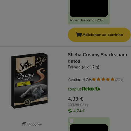
Ativar desconto -20%
Adicionar ao carrinho
Sheba Creamy Snacks para
gatos
Frango (4 x 12 g)
Avaliar: 4.7/5
(
231
)
4,99 €
103,96 € / kg
4,74 €
8 opções