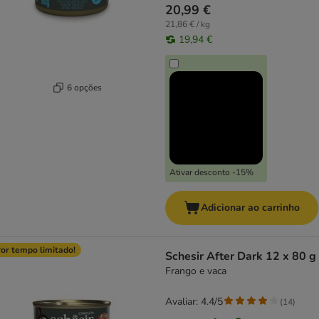
20,99 €
21,86 € / kg
19,94 €
6 opções
Ativar desconto -15%
Adicionar ao carrinho
or tempo limitado!
Schesir After Dark 12 x 80 g
Frango e vaca
Avaliar: 4.4/5
(
14
)