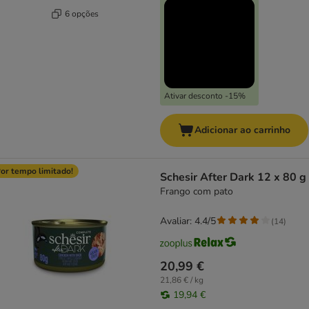
6 opções
Ativar desconto -15%
Adicionar ao carrinho
or tempo limitado!
Schesir After Dark 12 x 80 g
Frango com pato
Avaliar: 4.4/5
(
14
)
20,99 €
21,86 € / kg
19,94 €