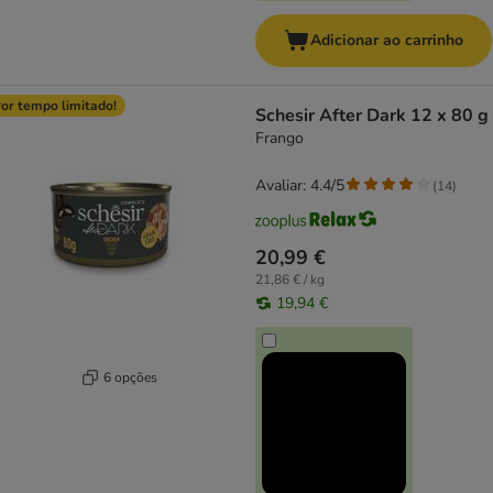
Adicionar ao carrinho
or tempo limitado!
Schesir After Dark 12 x 80 g
Frango
Avaliar: 4.4/5
(
14
)
20,99 €
21,86 € / kg
19,94 €
6 opções