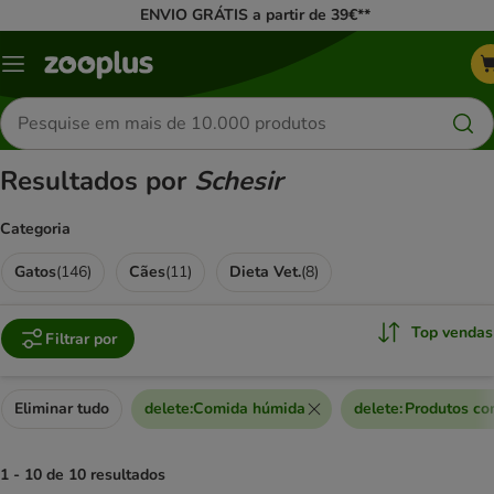
ENVIO GRÁTIS a partir de 39€**
Menu
Pesquisar
produtos
Resultados por
Schesir
Categoria
Gatos
(
146
)
Cães
(
11
)
Dieta Vet.
(
8
)
Top vendas
Filtrar por
Eliminar tudo
delete
:
Comida húmida
delete
:
Produtos co
1 - 10 de 10 resultados