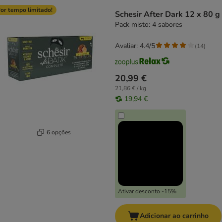
product items have been changed
or tempo limitado!
Schesir After Dark 12 x 80 g
Pack misto: 4 sabores
Avaliar: 4.4/5
(
14
)
20,99 €
21,86 € / kg
19,94 €
6 opções
Ativar desconto -15%
Adicionar ao carrinho