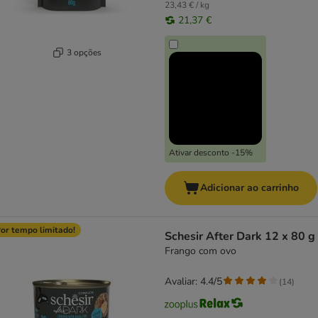
23,43 € / kg
21,37 €
3 opções
Ativar desconto -15%
Adicionar ao carrinho
or tempo limitado!
Schesir After Dark 12 x 80 g
Frango com ovo
Avaliar: 4.4/5
(
14
)