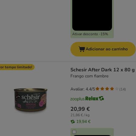
Ativar desconto -15%
Adicionar ao carrinho
or tempo limitado!
Schesir After Dark 12 x 80 g
Frango com fiambre
Avaliar: 4.4/5
(
14
)
20,99 €
21,86 € / kg
19,94 €