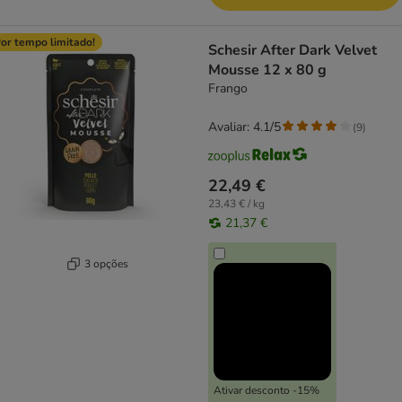
or tempo limitado!
Schesir After Dark Velvet
Mousse 12 x 80 g
Frango
Avaliar: 4.1/5
(
9
)
22,49 €
23,43 € / kg
21,37 €
3 opções
Ativar desconto -15%