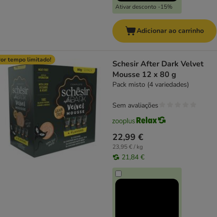
Ativar desconto -15%
Adicionar ao carrinho
or tempo limitado!
Schesir After Dark Velvet
Mousse 12 x 80 g
Pack misto (4 variedades)
Sem avaliações
22,99 €
23,95 € / kg
21,84 €