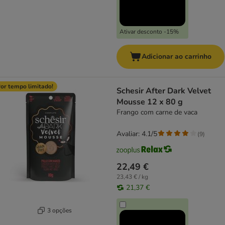
Ativar desconto -15%
Adicionar ao carrinho
or tempo limitado!
Schesir After Dark Velvet
Mousse 12 x 80 g
Frango com carne de vaca
Avaliar: 4.1/5
(
9
)
22,49 €
23,43 € / kg
21,37 €
3 opções