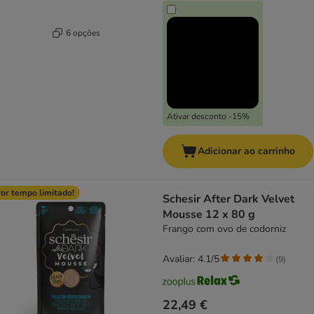
6 opções
Ativar desconto -15%
Adicionar ao carrinho
or tempo limitado!
Schesir After Dark Velvet
Mousse 12 x 80 g
Frango com ovo de codorniz
Avaliar: 4.1/5
(
9
)
22,49 €