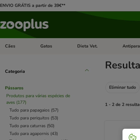
ENVIO GRÁTIS a partir de 39€**
Cães
Gatos
Dieta Vet.
Antipara
Abrir menu de categoria: Cães
Abrir menu de categoria: Gatos
Abrir menu 
Result
Categoria
Eliminar tudo
Pássaros
Produtos para várias espécies de
aves
(
177
)
1 - 2 de 2 result
Tudo para papagaios
(
57
)
Tudo para periquitos
(
53
)
product items ha
Tudo para caturras
(
50
)
Tudo para agapornis
(
43
)