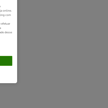
o
ja online.
ting com
 efetuar
a
dade desse