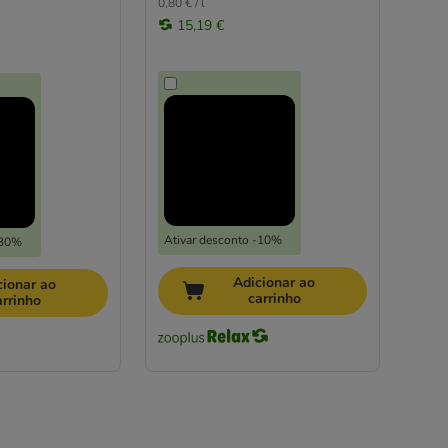
0,80 € / l
15,19 €
Ativar desconto -10%
-30%
Adicionar ao
cionar ao
carrinho
arrinho