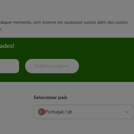
 qualquer momento, sem incorrer em quaisquer custos além dos custos
e
ades!
Subscreva agora!
Selecionar país
Portugal / pt