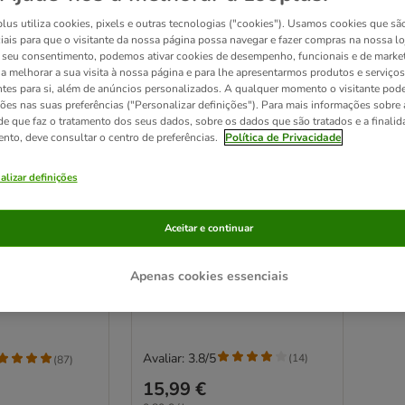
lus utiliza cookies, pixels e outras tecnologias ("cookies"). Usamos cookies que sã
iais para que o visitante da nossa página possa navegar e fazer compras na nossa lo
seu consentimento, podemos ativar cookies de desempenho, funcionais e de marke
a a melhorar a sua visita à nossa página e para lhe apresentarmos produtos e serviços
ntes para si, além de anúncios personalizados. A qualquer momento o visitante pode
ções nas suas preferências ("Personalizar definições"). Para mais informações sobre 
de que faz o tratamento dos seus dados, sobre os dados que são tratados e a finali
ento, deve consultar o centro de preferências.
Política de Privacidade
alizar definições
Cat's Best Universal pellets
 Prestige
Aceitar e continuar
absorventes ecológicos
andes
20 l (aprox. 11 kg)
Apenas cookies essenciais
Avaliar: 3.8/5
(
14
)
(
87
)
15,99 €