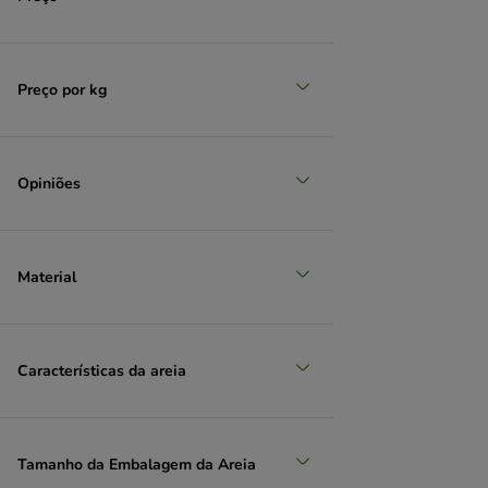
Gaiolas de madeira
(
2
)
Gaiolas de jardim
(
1
)
❤ Os favoritos
(
1
)
Preço por kg
Opiniões
Material
Características da areia
Tamanho da Embalagem da Areia