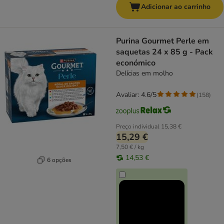
Adicionar ao carrinho
Purina Gourmet Perle em
saquetas 24 x 85 g - Pack
económico
Delícias em molho
Avaliar: 4.6/5
(
158
)
Preço individual
15,38 €
15,29 €
7,50 € / kg
14,53 €
6 opções