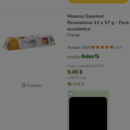
Mousse Gourmet
Revelations 12 x 57 g - Pack
económico
Frango
Avaliar: 4.6/5
(
387
)
Preço individual
9,57 €
9,49 €
13,87 € / kg
9,02 €
5 opções