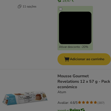
19,47 €
11 opções
Ativar desconto -20%
Adicionar ao carrinho
Mousse Gourmet
Revelations 12 x 57 g - Pack
económico
Atum
Avaliar: 4.6/5
(
387
)