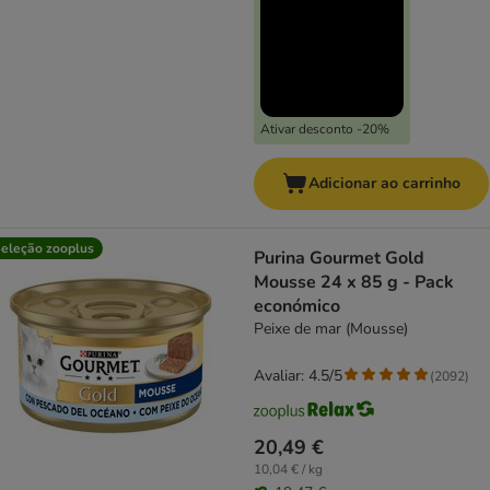
Ativar desconto -20%
Adicionar ao carrinho
eleção zooplus
Purina Gourmet Gold
Mousse 24 x 85 g - Pack
económico
Peixe de mar (Mousse)
Avaliar: 4.5/5
(
2092
)
20,49 €
10,04 € / kg