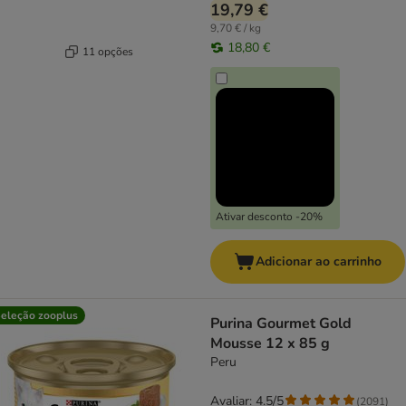
19,79 €
9,70 € / kg
18,80 €
11 opções
Ativar desconto -20%
Adicionar ao carrinho
eleção zooplus
Purina Gourmet Gold
Mousse 12 x 85 g
Peru
Avaliar: 4.5/5
(
2091
)