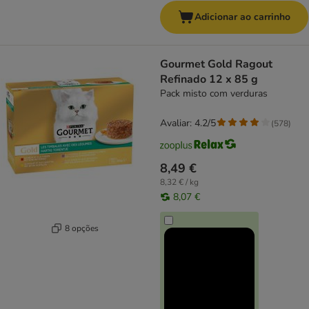
Adicionar ao carrinho
Gourmet Gold Ragout
Refinado 12 x 85 g
Pack misto com verduras
Avaliar: 4.2/5
(
578
)
8,49 €
8,32 € / kg
8,07 €
8 opções