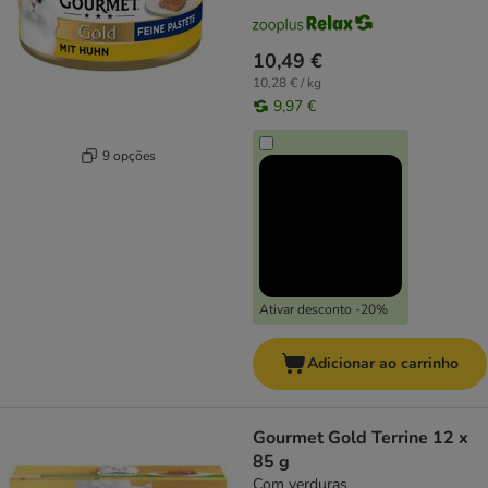
10,49 €
10,28 € / kg
9,97 €
9 opções
Ativar desconto -20%
Adicionar ao carrinho
Gourmet Gold Terrine 12 x
85 g
Com verduras