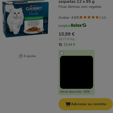
saquetas 12 x 85 g
Finas lâminas com vegetais
Avaliar: 4.6/5
(
158
)
10,99 €
10,77 € / kg
10,44 €
6 opções
Ativar desconto -20%
Adicionar ao carrinho