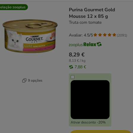
eleção zooplus
Purina Gourmet Gold
Mousse 12 x 85 g
Truta com tomate
Avaliar: 4.5/5
(
2091
)
8,29 €
8,13 € / kg
7,88 €
9 opções
Ativar desconto -20%