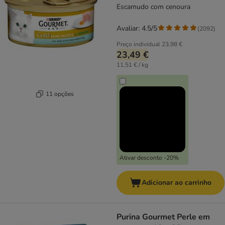
Escamudo com cenoura
Avaliar: 4.5/5
(
2092
)
Preço individual
23,98 €
23,49 €
11,51 € / kg
11 opções
Ativar desconto -20%
Adicionar ao carrinho
Purina Gourmet Perle em