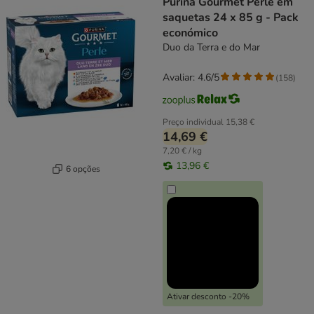
Purina Gourmet Perle em
saquetas 24 x 85 g - Pack
económico
Duo da Terra e do Mar
Avaliar: 4.6/5
(
158
)
Preço individual
15,38 €
14,69 €
7,20 € / kg
13,96 €
6 opções
Ativar desconto -20%