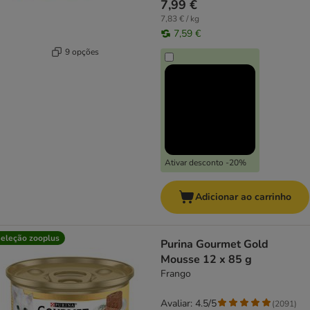
7,99 €
7,83 € / kg
7,59 €
9 opções
Ativar desconto -20%
Adicionar ao carrinho
eleção zooplus
Purina Gourmet Gold
Mousse 12 x 85 g
Frango
Avaliar: 4.5/5
(
2091
)