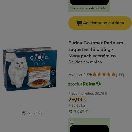
Ativar desconto -20%
Adicionar ao carrinho
Purina Gourmet Perle em
saquetas 48 x 85 g -
Megapack económico
Delícias em molho
Avaliar: 4.6/5
(
158
)
Preço individual
30,76 €
29,99 €
7,35 € / kg
28,49 €
5 opções