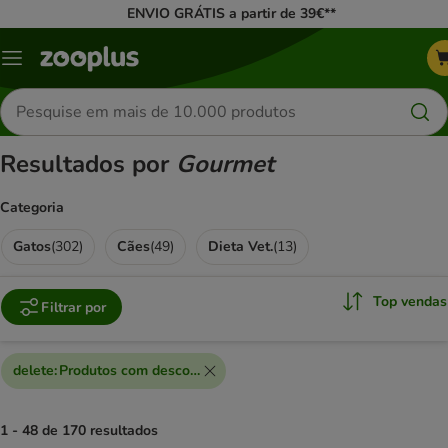
ENVIO GRÁTIS a partir de 39€**
Menu
Pesquisar
produtos
Resultados por
Gourmet
Categoria
Gatos
(
302
)
Cães
(
49
)
Dieta Vet.
(
13
)
Top vendas
Filtrar por
delete
:
Produtos com desconto extra
1 - 48 de 170 resultados