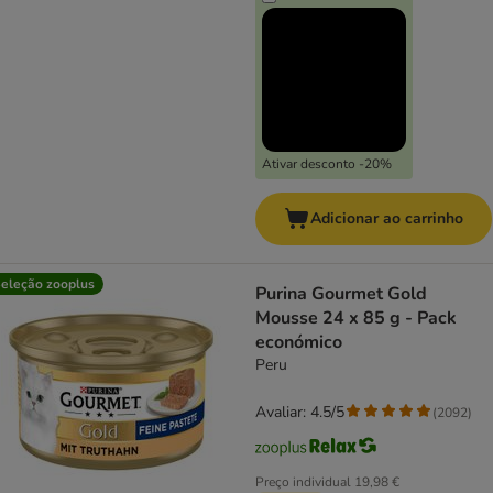
Ativar desconto -20%
Adicionar ao carrinho
eleção zooplus
Purina Gourmet Gold
Mousse 24 x 85 g - Pack
económico
Peru
Avaliar: 4.5/5
(
2092
)
Preço individual
19,98 €