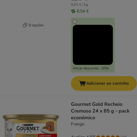
8,81 € / kg
8,54 €
8 opções
Ativar desconto -20%
Adicionar ao carrinho
Gourmet Gold Recheio
Cremoso 24 x 85 g - pack
económico
Frango