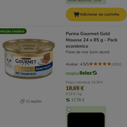
Ativar desconto -20%
Adicionar ao carrinho
eleção zooplus
Purina Gourmet Gold
Mousse 24 x 85 g - Pack
económico
Peixe de mar (com atum)
Avaliar: 4.5/5
(
2092
)
Preço individual
19,38 €
18,69 €
9,16 € / kg
17,76 €
11 opções