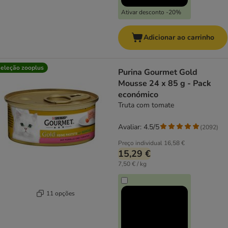
Ativar desconto -20%
Adicionar ao carrinho
eleção zooplus
Purina Gourmet Gold
Mousse 24 x 85 g - Pack
económico
Truta com tomate
Avaliar: 4.5/5
(
2092
)
Preço individual
16,58 €
15,29 €
7,50 € / kg
11 opções