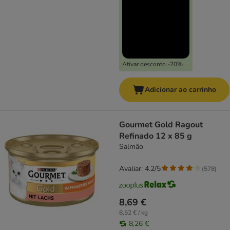
Ativar desconto -20%
Adicionar ao carrinho
Gourmet Gold Ragout
Refinado 12 x 85 g
Salmão
Avaliar: 4.2/5
(
578
)
8,69 €
8,52 € / kg
8,26 €