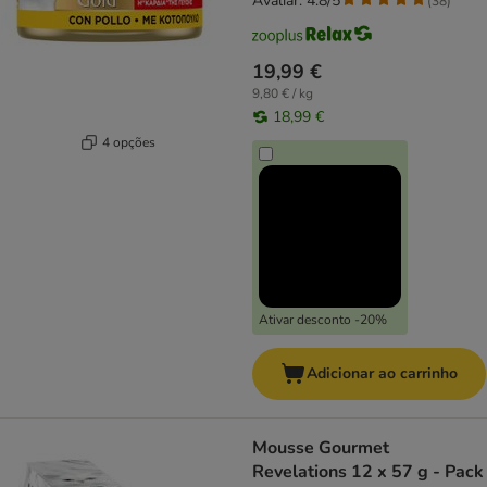
Avaliar: 4.8/5
(
38
)
19,99 €
9,80 € / kg
18,99 €
4 opções
Ativar desconto -20%
Adicionar ao carrinho
Mousse Gourmet
Revelations 12 x 57 g - Pack