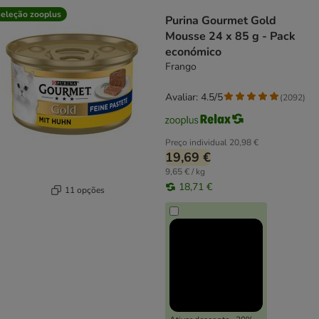
product items have been changed
eleção zooplus
Purina Gourmet Gold
Mousse 24 x 85 g - Pack
económico
Frango
Avaliar: 4.5/5
(
2092
)
Preço individual
20,98 €
19,69 €
9,65 € / kg
18,71 €
11 opções