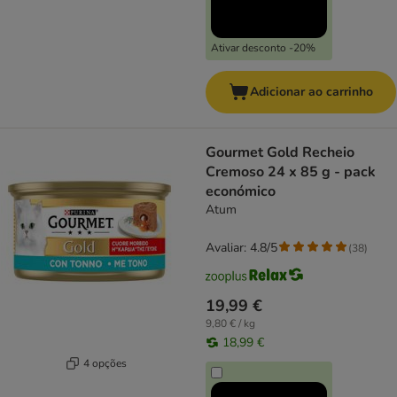
Ativar desconto -20%
Adicionar ao carrinho
Gourmet Gold Recheio
Cremoso 24 x 85 g - pack
económico
Atum
Avaliar: 4.8/5
(
38
)
19,99 €
9,80 € / kg
18,99 €
4 opções