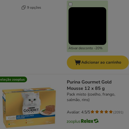
9 opções
Ativar desconto -20%
Adicionar ao carrinho
eleção zooplus
Purina Gourmet Gold
Mousse 12 x 85 g
Pack misto (coelho, frango,
salmão, rins)
Avaliar: 4.5/5
(
2091
)