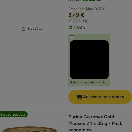
Preço individual
9,57 €
9,49 €
13,87 € / kg
9,02 €
5 opções
Ativar desconto -20%
Adicionar ao carrinho
eleção zooplus
Purina Gourmet Gold
Mousse 24 x 85 g - Pack
económico