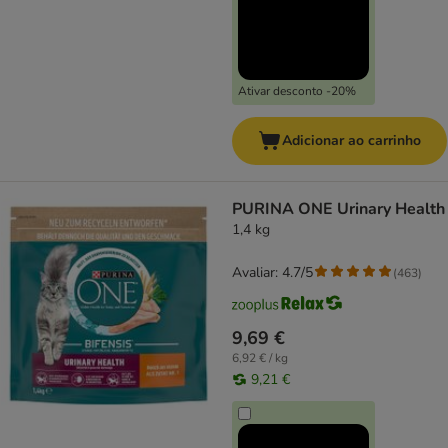
Ativar desconto -20%
Adicionar ao carrinho
PURINA ONE Urinary Health
1,4 kg
Avaliar: 4.7/5
(
463
)
9,69 €
6,92 € / kg
9,21 €