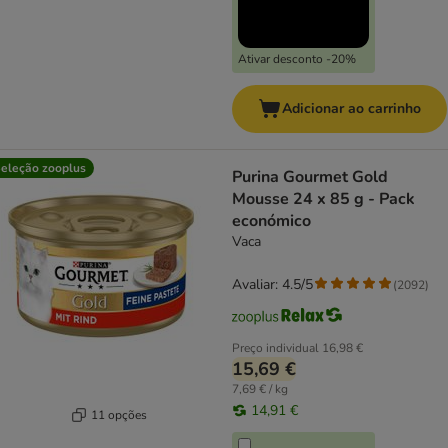
Ativar desconto -20%
Adicionar ao carrinho
eleção zooplus
Purina Gourmet Gold
Mousse 24 x 85 g - Pack
económico
Vaca
Avaliar: 4.5/5
(
2092
)
Preço individual
16,98 €
15,69 €
7,69 € / kg
14,91 €
11 opções