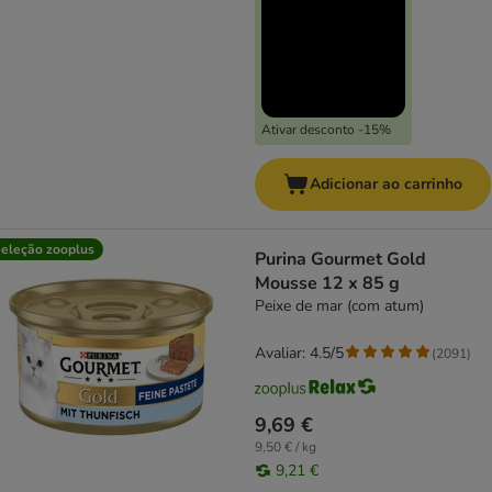
Ativar desconto -15%
Adicionar ao carrinho
eleção zooplus
Purina Gourmet Gold
Mousse 12 x 85 g
Peixe de mar (com atum)
Avaliar: 4.5/5
(
2091
)
9,69 €
9,50 € / kg
9,21 €