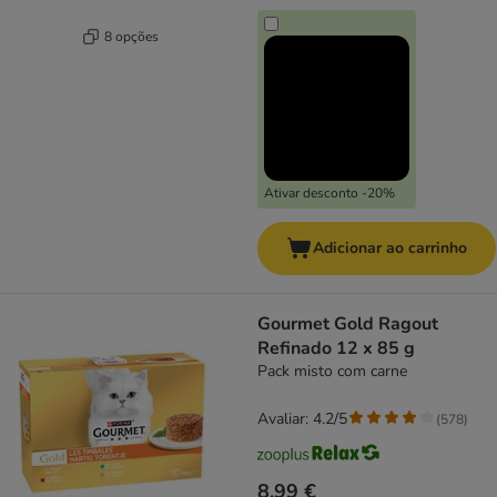
8 opções
Ativar desconto -20%
Adicionar ao carrinho
Gourmet Gold Ragout
Refinado 12 x 85 g
Pack misto com carne
Avaliar: 4.2/5
(
578
)
8,99 €