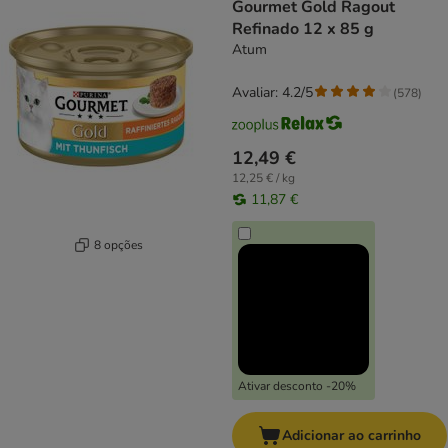
Gourmet Gold Ragout
Refinado 12 x 85 g
Atum
Avaliar: 4.2/5
(
578
)
12,49 €
12,25 € / kg
11,87 €
8 opções
Ativar desconto -20%
Adicionar ao carrinho