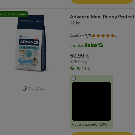
eleção zooplus
Advance Maxi Puppy Protect
12 kg
Avaliar: 5/5
(
6
)
50,99 €
4,25 € / kg
48,44 €
2 opções
Ativar desconto -10%