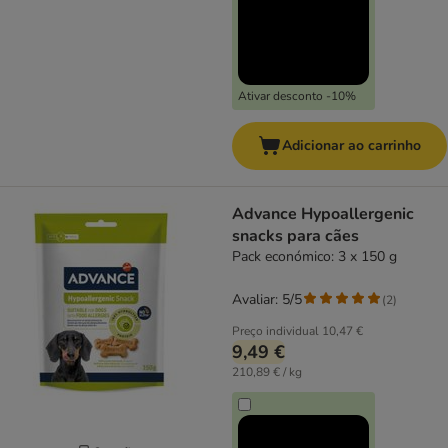
Ativar desconto -10%
Adicionar ao carrinho
Advance Hypoallergenic
snacks para cães
Pack económico: 3 x 150 g
Avaliar: 5/5
(
2
)
Preço individual
10,47 €
9,49 €
210,89 € / kg