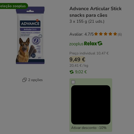
product items have been changed
eleção zooplus
Advance Articular Stick
snacks para cães
3 x 155 g (21 uds.)
Avaliar: 4.7/5
(
6
)
Preço individual
10,47 €
9,49 €
20,41 € / kg
9,02 €
2 opções
Ativar desconto -10%