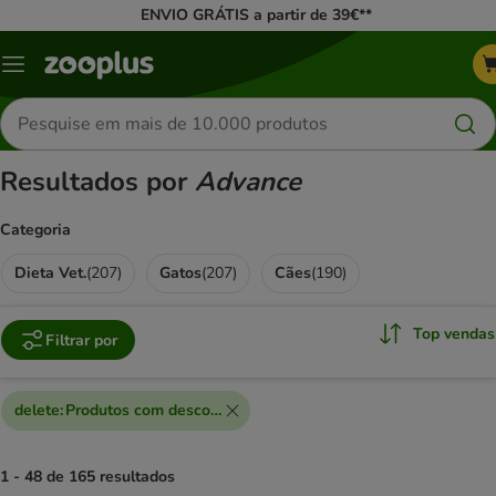
ENVIO GRÁTIS a partir de 39€**
Menu
Pesquisar
produtos
Resultados por
Advance
Categoria
Dieta Vet.
(
207
)
Gatos
(
207
)
Cães
(
190
)
Top vendas
Filtrar por
delete
:
Produtos com desconto extra
1 - 48 de 165 resultados