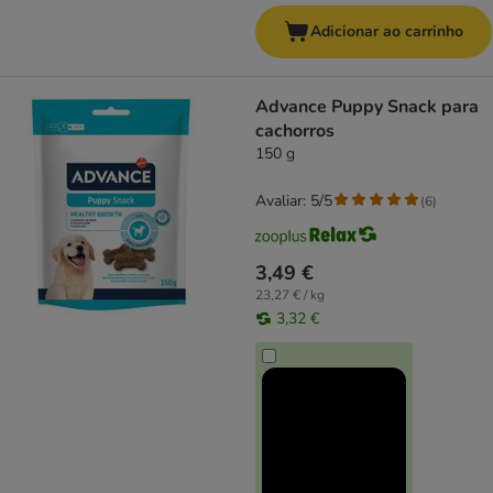
Adicionar ao carrinho
Advance Puppy Snack para
cachorros
150 g
Avaliar: 5/5
(
6
)
3,49 €
23,27 € / kg
3,32 €