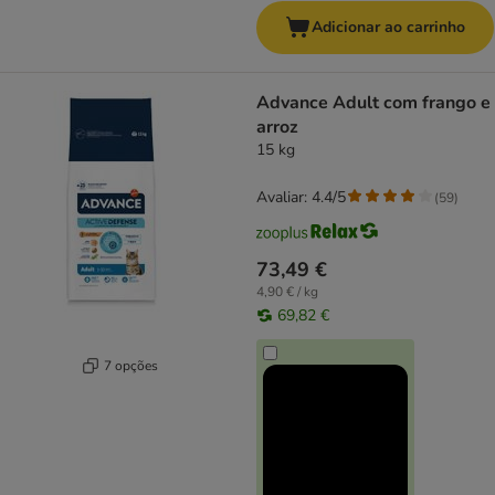
Adicionar ao carrinho
Advance Adult com frango e
arroz
15 kg
Avaliar: 4.4/5
(
59
)
73,49 €
4,90 € / kg
69,82 €
7 opções