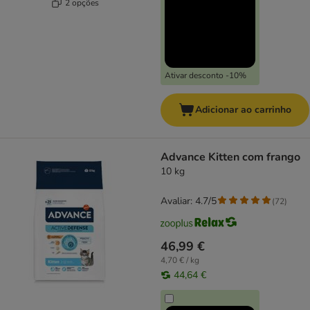
2 opções
Ativar desconto -10%
Adicionar ao carrinho
Advance Kitten com frango
10 kg
Avaliar: 4.7/5
(
72
)
46,99 €
4,70 € / kg
44,64 €