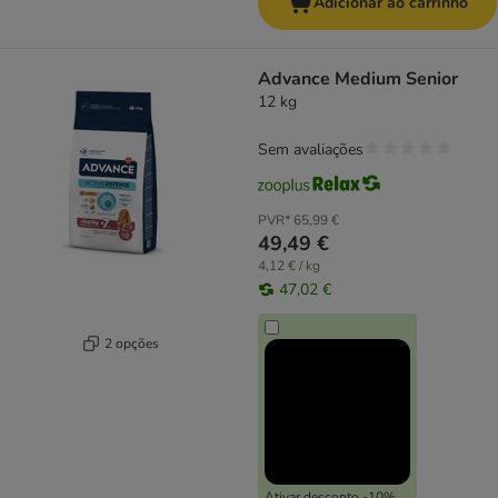
Adicionar ao carrinho
Advance Medium Senior
12 kg
Sem avaliações
PVR*
65,99 €
49,49 €
4,12 € / kg
47,02 €
2 opções
Ativar desconto -10%