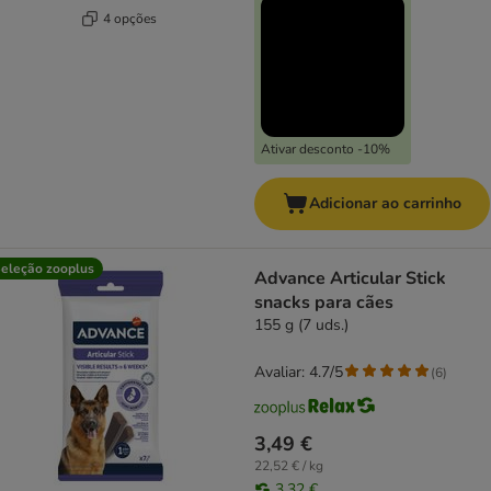
4 opções
Ativar desconto -10%
Adicionar ao carrinho
eleção zooplus
Advance Articular Stick
snacks para cães
155 g (7 uds.)
Avaliar: 4.7/5
(
6
)
3,49 €
22,52 € / kg
3,32 €