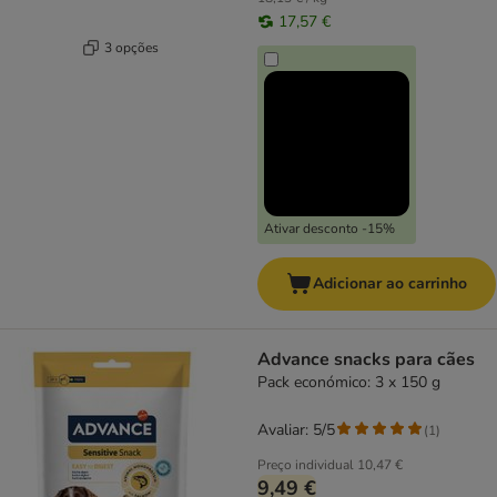
17,57 €
3 opções
Ativar desconto -15%
Adicionar ao carrinho
Advance snacks para cães
Pack económico: 3 x 150 g
Avaliar: 5/5
(
1
)
Preço individual
10,47 €
9,49 €