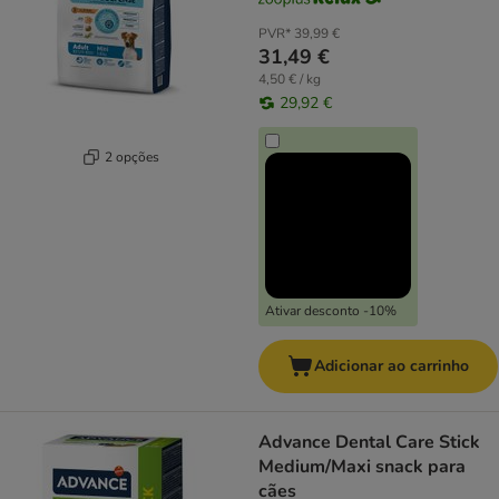
PVR*
39,99 €
31,49 €
4,50 € / kg
29,92 €
2 opções
Ativar desconto -10%
Adicionar ao carrinho
Advance Dental Care Stick
Medium/Maxi snack para
cães