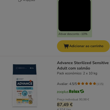
Ativar desconto -10%
Adicionar ao carrinho
Advance Sterilized Sensitive
Adult com salmão
Pack económico: 2 x 10 kg
Avaliar: 4.5/5
(
115
)
Preço individual
90,98 €
87,49 €
4,37 € / kg