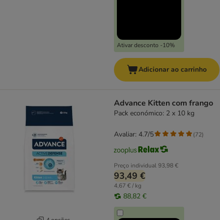
Ativar desconto -10%
Adicionar ao carrinho
Advance Kitten com frango
Pack económico: 2 x 10 kg
Avaliar: 4.7/5
(
72
)
Preço individual
93,98 €
93,49 €
4,67 € / kg
88,82 €
4 opções