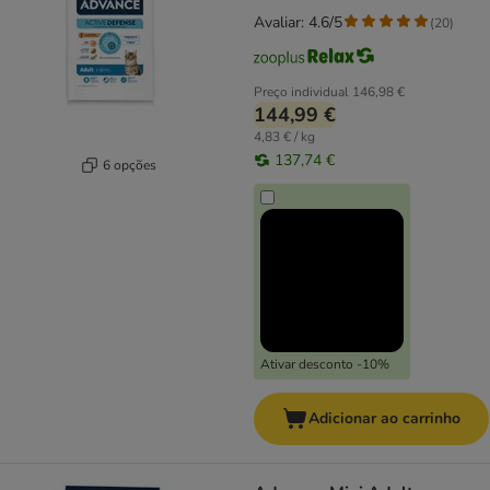
Avaliar: 4.6/5
(
20
)
Preço individual
146,98 €
144,99 €
4,83 € / kg
137,74 €
6 opções
Ativar desconto -10%
Adicionar ao carrinho