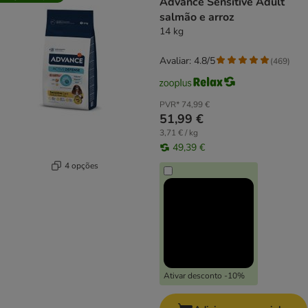
Advance Sensitive Adult
salmão e arroz
14 kg
Avaliar: 4.8/5
(
469
)
PVR*
74,99 €
51,99 €
3,71 € / kg
49,39 €
4 opções
Ativar desconto -10%