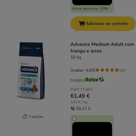
Ativar desconto -10%
Adicionar ao carrinho
Advance Medium Adult com
frango e arroz
18 kg
Avaliar: 4.6/5
(
65
)
PVR*
77,99 €
61,49 €
3,42 € / kg
58,42 €
7 opções