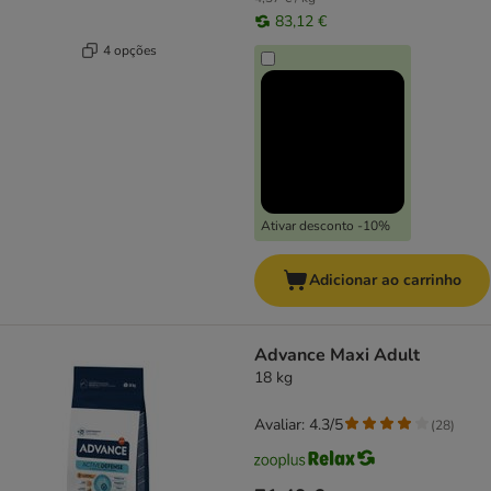
83,12 €
4 opções
Ativar desconto -10%
Adicionar ao carrinho
Advance Maxi Adult
18 kg
Avaliar: 4.3/5
(
28
)