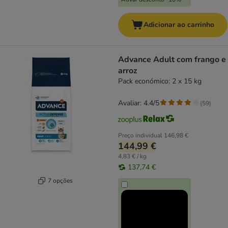
Adicionar ao carrinho
Advance Adult com frango e
arroz
Pack económico: 2 x 15 kg
Avaliar: 4.4/5
(
59
)
Preço individual
146,98 €
144,99 €
4,83 € / kg
137,74 €
7 opções