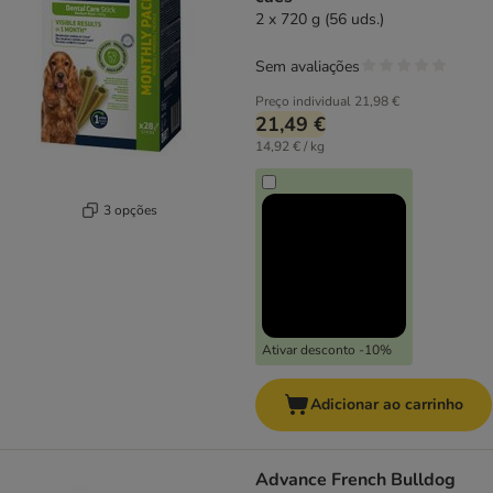
2 x 720 g (56 uds.)
Sem avaliações
Preço individual
21,98 €
21,49 €
14,92 € / kg
3 opções
Ativar desconto -10%
Adicionar ao carrinho
Advance French Bulldog