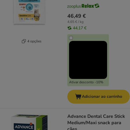
46,49 €
4,65 € / kg
44,17 €
4 opções
Ativar desconto -10%
Adicionar ao carrinho
Advance Dental Care Stick
Medium/Maxi snack para
cães