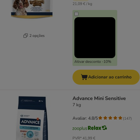
21,09 € / kg
2 opções
Ativar desconto -10%
Adicionar ao carrinho
Advance Mini Sensitive
7 kg
Avaliar: 4.8/5
(
147
)
PVR*
41,99 €