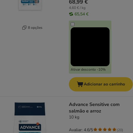
68,99 €
4,60 € / kg
65,54 €
8 opções
Ativar desconto -10%
Adicionar ao carrinho
Advance Sensitive com
salmão e arroz
10 kg
Avaliar: 4.6/5
(
20
)