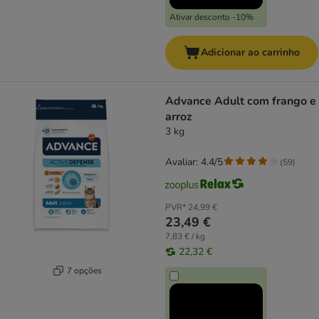
Ativar desconto -10%
Adicionar ao carrinho
Advance Adult com frango e
arroz
3 kg
Avaliar: 4.4/5
(
59
)
PVR*
24,99 €
23,49 €
7,83 € / kg
22,32 €
7 opções