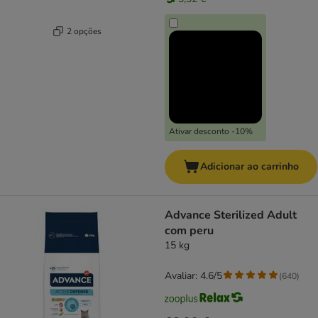
2 opções
Ativar desconto -10%
Adicionar ao carrinho
Advance Sterilized Adult
com peru
15 kg
Avaliar: 4.6/5
(
640
)