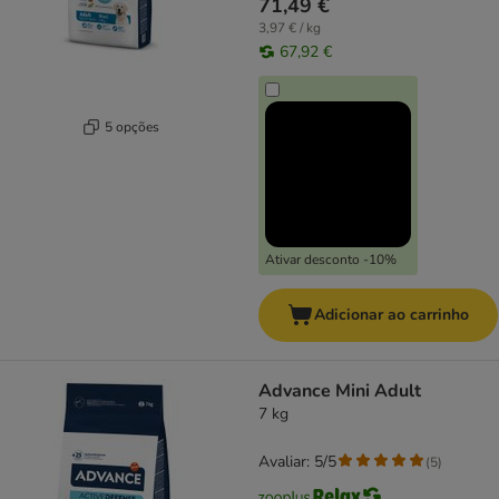
71,49 €
3,97 € / kg
67,92 €
5 opções
Ativar desconto -10%
Adicionar ao carrinho
Advance Mini Adult
7 kg
Avaliar: 5/5
(
5
)