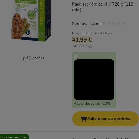
Pack económico: 4 x 720 g (112
uds.)
Sem avaliações
Preço individual
43,96 €
41,99 €
14,58 € / kg
3 opções
Ativar desconto -10%
Adicionar ao carrinho
eleção zooplus