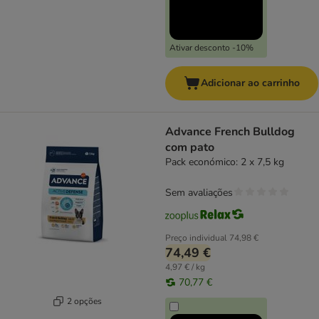
Ativar desconto -10%
Adicionar ao carrinho
Advance French Bulldog
com pato
Pack económico: 2 x 7,5 kg
Sem avaliações
Preço individual
74,98 €
74,49 €
4,97 € / kg
70,77 €
2 opções