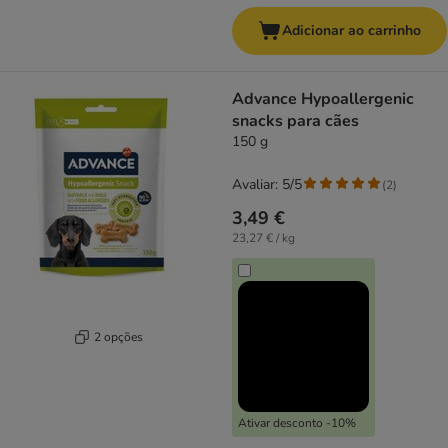
Adicionar ao carrinho
Advance Hypoallergenic
snacks para cães
150 g
Avaliar: 5/5
(
2
)
3,49 €
23,27 € / kg
2 opções
Ativar desconto -10%