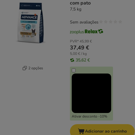
com pato
7,5 kg
Sem avaliações
PVR*
45,99 €
37,49 €
5,00 € / kg
35,62 €
2 opções
Ativar desconto -10%
Adicionar ao carrinho