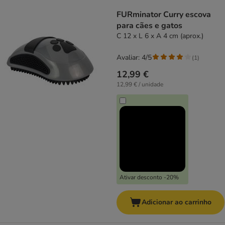
product items have been changed
FURminator Curry escova
para cães e gatos
C 12 x L 6 x A 4 cm (aprox.)
Avaliar: 4/5
(
1
)
12,99 €
12,99 € / unidade
Ativar desconto -20%
Adicionar ao carrinho