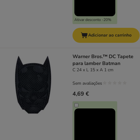
Ativar desconto -20%
Adicionar ao carrinho
Warner Bros.™ DC Tapete
para lamber Batman
C 24 x L 15 x A 1 cm
Sem avaliações
4,69 €