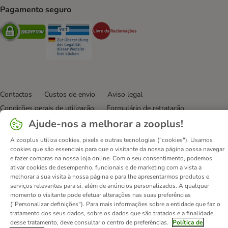
Pagamento seguro
Security
Security
Security
Contactos
Custos de envio
Aviso legal
Condições gerais de utilização
Formulário de retratação
Métodos de pagamento
Quem somos
DSA
Emprego
Ajude-nos a melhorar a zooplus!
Política de privacidade
Website Corporativo
A zooplus utiliza cookies, pixels e outras tecnologias ("cookies"). Usamos
Declaração de acessibilidade
cookies que são essenciais para que o visitante da nossa página possa navegar
e fazer compras na nossa loja online. Com o seu consentimento, podemos
ativar cookies de desempenho, funcionais e de marketing com a vista a
© zooplus SE
2026
melhorar a sua visita à nossa página e para lhe apresentarmos produtos e
serviços relevantes para si, além de anúncios personalizados. A qualquer
momento o visitante pode efetuar alterações nas suas preferências
("Personalizar definições"). Para mais informações sobre a entidade que faz o
tratamento dos seus dados, sobre os dados que são tratados e a finalidade
desse tratamento, deve consultar o centro de preferências.
Política de