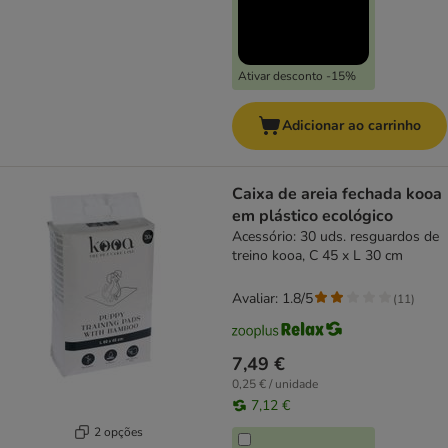
Ativar desconto -15%
Adicionar ao carrinho
Caixa de areia fechada kooa
em plástico ecológico
Acessório: 30 uds. resguardos de
treino kooa, C 45 x L 30 cm
Avaliar: 1.8/5
(
11
)
7,49 €
0,25 € / unidade
7,12 €
2 opções