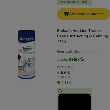
Ativar desconto -15%
Adicionar ao carrinho
Biokat's Vet Line Trainer
Pearls Attracting & Calming
700 g
Sem avaliações
PVR*
7,89 €
7,69 €
10,99 € / kg
7,31 €