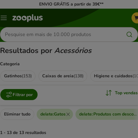
ENVIO GRÁTIS a partir de 39€**
Menu
Pesquisar
produtos
Resultados por
Acessórios
Categoria
Gatinhos
(
153
)
Caixas de areia
(
138
)
Higiene e cuidados
(
1
Top vendas
Filtrar por
Eliminar tudo
delete
:
Gatos
delete
:
Produtos com descont
1 - 13 de 13 resultados