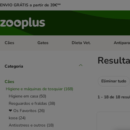
ENVIO GRÁTIS a partir de 39€**
Cães
Gatos
Dieta Vet.
Antipara
Abrir menu de categoria: Cães
Abrir menu de categoria: Gatos
Abrir menu 
Result
Categoria
Eliminar tudo
Cães
Higiene e máquinas de tosquiar
(
168
)
Higiene em casa
(
50
)
1 - 18 de 18 resu
Resguardos e fraldas
(
38
)
❤ Os Favoritos
(
26
)
product items ha
kooa
(
24
)
Antisstress e outros
(
18
)