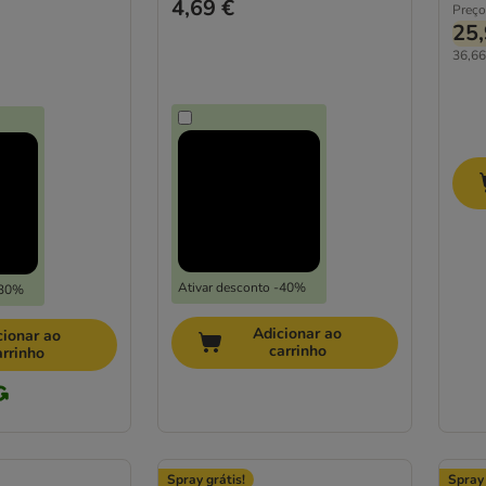
4,69 €
Preço
25,
36,66 
Ativar desconto -40%
-30%
Adicionar ao
cionar ao
carrinho
arrinho
Spray grátis!
Spray 