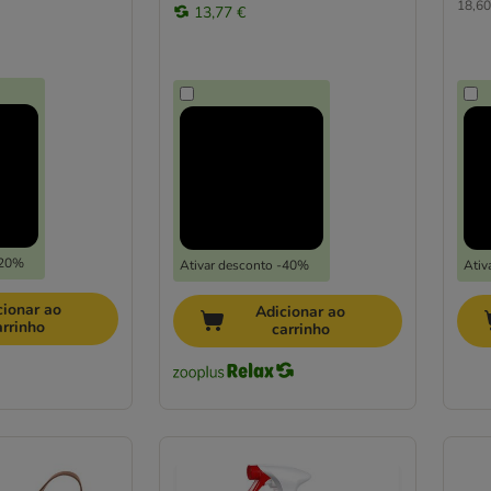
18,60 
13,77 €
-20%
Ativar desconto -40%
Ativ
cionar ao
Adicionar ao
arrinho
carrinho