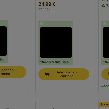
24,99 €
7
17,62 € / l
-5%
Ativar desconto -15%
Ativ
cionar ao
Adicionar ao
arrinho
carrinho
Spray 