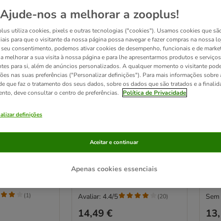
Ajude-nos a melhorar a zooplus!
lus utiliza cookies, pixels e outras tecnologias ("cookies"). Usamos cookies que sã
iais para que o visitante da nossa página possa navegar e fazer compras na nossa lo
seu consentimento, podemos ativar cookies de desempenho, funcionais e de marke
a a melhorar a sua visita à nossa página e para lhe apresentarmos produtos e serviços
ntes para si, além de anúncios personalizados. A qualquer momento o visitante pode
ções nas suas preferências ("Personalizar definições"). Para mais informações sobre 
de que faz o tratamento dos seus dados, sobre os dados que são tratados e a finali
ento, deve consultar o centro de preferências.
Política de Privacidade
3 opções
2
alizar definições
urry escova
kooa Resguardos de treino
Natu
atos
com bambu para cachorros
In p
 cm (aprox.)
Aceitar e continuar
Tam. L: C 60 x L 45 cm, 30
rem
unidades
709 
Apenas cookies essenciais
(
1
)
Avaliar: 4.4/5
Sem 
(
20
)
14,49 €
13,