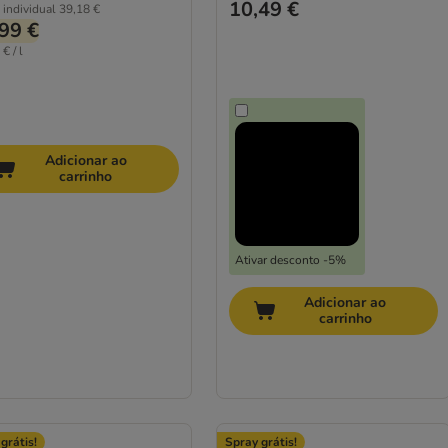
10,49 €
 individual
39,18 €
99 €
€ / l
Adicionar ao
carrinho
Ativar desconto -5%
Adicionar ao
carrinho
grátis!
Spray grátis!