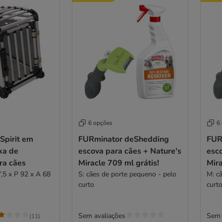
6 opções
6
Spirit em
FURminator deShedding
FUR
xa de
escova para cães + Nature's
esco
ra cães
Miracle 709 ml grátis!
Mira
,5 x P 92 x A 68
S: cães de porte pequeno - pelo
M: c
curto
curt
Sem avaliações
Sem 
(
11
)