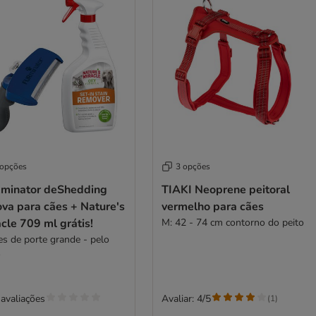
 opções
3 opções
minator deShedding
TIAKI Neoprene peitoral
va para cães + Nature's
vermelho para cães
cle 709 ml grátis!
M: 42 - 74 cm contorno do peito
es de porte grande - pelo
o
avaliações
Avaliar: 4/5
(
1
)