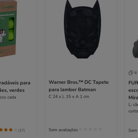
6
Warner Bros.™ DC Tapete
radáveis para
FUR
para lamber Batman
ães, verdes
esco
C 24 x L 15 x A 1 cm
acos cada
Mira
L: cã
curt
Sem avaliações
Sem 
(
27
)