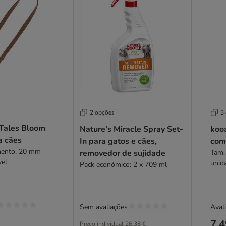
2 opções
3
Tales Bloom
Nature's Miracle Spray Set-
koo
a cães
In para gatos e cães,
com
mento, 20 mm
removedor de sujidade
Tam.
vel
unid
Pack económico: 2 x 709 ml
Sem avaliações
Avali
7,4
Preço individual
26,38 €