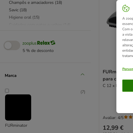
Champôs e amaciadores
(
18
)
Savic
(
18
)
Higiene oral
(
15
)
A zoop
essenc
Cuidados com patas e unhas
(
14
)
Com o 
Escovas e pentes
(
14
)
a vist
FURminator
(
8
)
releva
altera
Máquinas de tosquiar
(
8
)
5 % de desconto
entida
Proteção contra pulgas e carraças
(
7
)
tratam
Toalhas e toalhitas
(
7
)
Higiene para o passeio
(
7
)
Person
FURminator C
Marca
Limpeza e removedores de maus
para cães e g
cheiros
(
4
)
C 12 x L 6 x A 4
Aparadores e tesouras
(
3
)
(
7
)
Sacos
(
2
)
Pet Head
(
2
)
Cuidados para ouvidos e olhos
(
1
)
Avaliar: 4/5
Dispensadores de sacos
(
1
)
FURminator
12,99 €
Transporte de cães
(
117
)