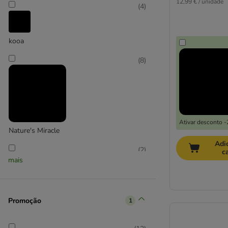
12,99 € / unidade
(
4
)
Acessórios Auto
(
37
)
Transportadoras
(
19
)
Cintos de segurança para cães
(
17
)
kooa
Mochilas e sacos
(
15
)
Rampas para cães e escadas
(
13
)
(
8
)
Capas protetoras para carros e
mantas
(
9
)
Camas de viagem
(
5
)
Grades de proteção auto
(
4
)
ADAPTIL
(
3
)
Ativar desconto 
Nature's Miracle
Comedouros de viagem
(
3
)
Adi
Caixas dobráveis
(
2
)
(
2
)
c
Carrinhos e trolleys
(
2
)
mais
Atrelados
(
1
)
Jaulas em metal
(
1
)
✈ Homologados avião (IATA)
(
1
)
Promoção
1
Nomad Tales
Cachorros e cães jovens
(
97
)