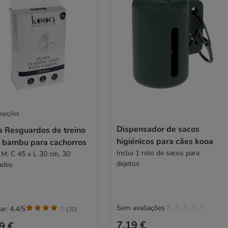
 opções
Dispensador de sacos
a Resguardos de treino
higiénicos para cães kooa
 bambu para cachorros
Inclui 1 rolo de sacos para
 M: C 45 x L 30 cm, 30
dejetos
ades
Sem avaliações
ar: 4.4/5
(
20
)
7,19 €
9 €