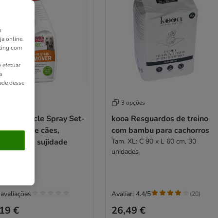
o
ja online.
ting com
 efetuar
a
dade desse
 opções
3 opções
re's Miracle Spray Set-
kooa Resguardos de treino
ara gatos e cães,
com bambu para cachorros
ovedor de sujidade
Tam. XL: C 90 x L 60 cm, 30
unidades
ml
avaliações
Avaliar: 4.4/5
(
20
)
19 €
26,49 €