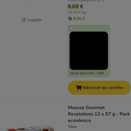
Preço individual
9,57 €
8,69 €
12,70 € / kg
8,26 €
5 opções
Ativar desconto -20%
Adicionar ao carrinho
Mousse Gourmet
Revelations 12 x 57 g - Pack
económico
Vaca