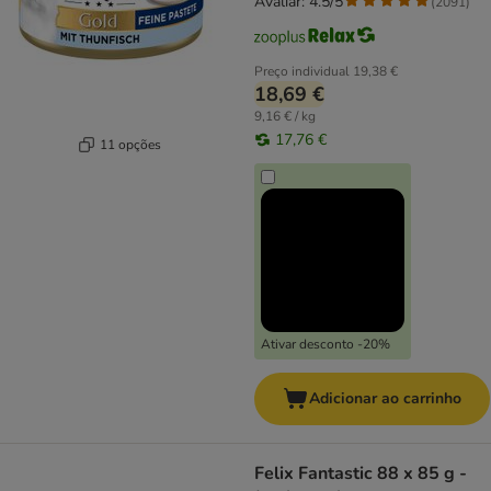
Avaliar: 4.5/5
(
2091
)
Preço individual
19,38 €
18,69 €
9,16 € / kg
17,76 €
11 opções
Ativar desconto -20%
Adicionar ao carrinho
Felix Fantastic 88 x 85 g -