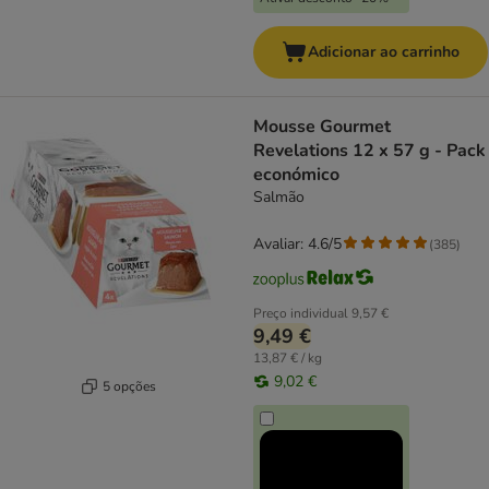
Adicionar ao carrinho
Mousse Gourmet
Revelations 12 x 57 g - Pack
económico
Salmão
Avaliar: 4.6/5
(
385
)
Preço individual
9,57 €
9,49 €
13,87 € / kg
9,02 €
5 opções