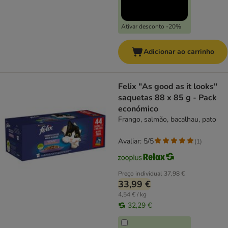
Ativar desconto -20%
Adicionar ao carrinho
Felix "As good as it looks"
saquetas 88 x 85 g - Pack
económico
Frango, salmão, bacalhau, pato
Avaliar: 5/5
(
1
)
Preço individual
37,98 €
33,99 €
4,54 € / kg
32,29 €