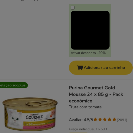
Ativar desconto -20%
Adicionar ao carrinho
eleção zooplus
Purina Gourmet Gold
Mousse 24 x 85 g - Pack
económico
Truta com tomate
Avaliar: 4.5/5
(
2091
)
Preço individual
16,58 €