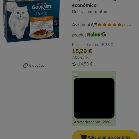
económico
Delícias em molho
Avaliar: 4.6/5
(
156
)
Preço individual
15,38 €
15,29 €
7,50 € / kg
14,53 €
6 opções
Ativar desconto -20%
Adicionar ao carrinho