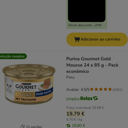
Ativar desconto -20%
Adicionar ao carrinho
eleção zooplus
Purina Gourmet Gold
Mousse 24 x 85 g - Pack
económico
Peru
Avaliar: 4.5/5
(
2091
)
Preço individual
19,98 €
19,79 €
9,70 € / kg
18,80 €
11 opções