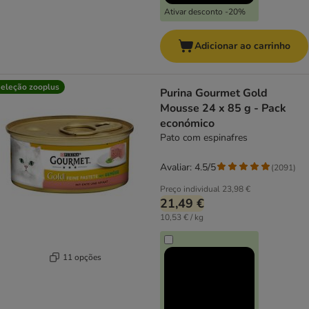
Ativar desconto -20%
Adicionar ao carrinho
eleção zooplus
Purina Gourmet Gold
Mousse 24 x 85 g - Pack
económico
Pato com espinafres
Avaliar: 4.5/5
(
2091
)
Preço individual
23,98 €
21,49 €
10,53 € / kg
11 opções