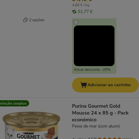
4,86 € / kg
51,77 €
2 opções
Ativar desconto -20%
Adicionar ao carrinho
eleção zooplus
Purina Gourmet Gold
Mousse 24 x 85 g - Pack
económico
Peixe de mar (com atum)