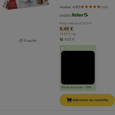
Avaliar: 4.6/5
(
385
)
Preço individual
9,57 €
9,49 €
13,87 € / kg
9,02 €
5 opções
Ativar desconto -20%
Adicionar ao carrinho