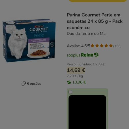
Purina Gourmet Perle em
saquetas 24 x 85 g - Pack
económico
Duo da Terra e do Mar
Avaliar: 4.6/5
(
156
)
Preço individual
15,38 €
14,69 €
7,20 € / kg
13,96 €
6 opções