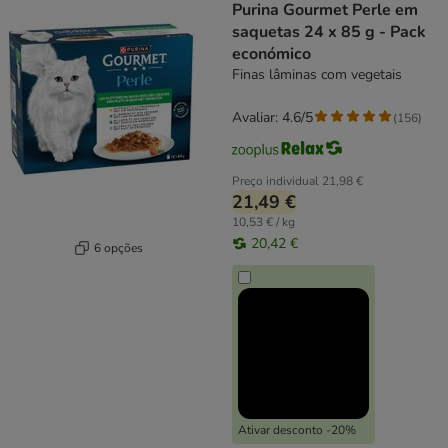
Purina Gourmet Perle em
saquetas 24 x 85 g - Pack
económico
Finas lâminas com vegetais
Avaliar: 4.6/5
(
156
)
Preço individual
21,98 €
21,49 €
10,53 € / kg
20,42 €
6 opções
Ativar desconto -20%