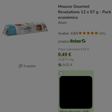
Mousse Gourmet
Revelations 12 x 57 g - Pack
económico
Atum
Avaliar: 4.6/5
(
385
)
Preço individual
9,57 €
9,49 €
13,87 € / kg
9,02 €
5 opções
Ativar desconto -20%