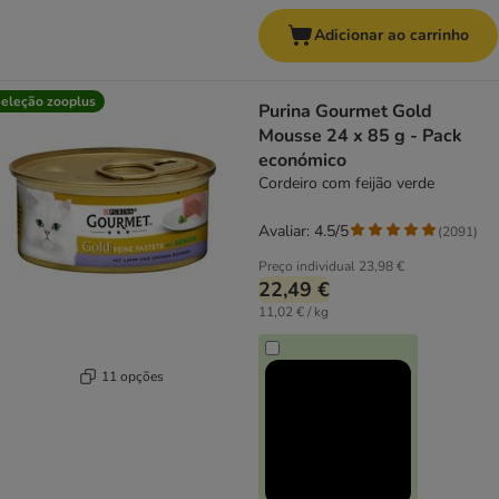
Adicionar ao carrinho
eleção zooplus
Purina Gourmet Gold
Mousse 24 x 85 g - Pack
económico
Cordeiro com feijão verde
Avaliar: 4.5/5
(
2091
)
Preço individual
23,98 €
22,49 €
11,02 € / kg
11 opções