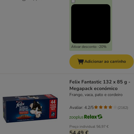
Ativar desconto -20%
Adicionar ao carrinho
Felix Fantastic 132 x 85 g -
Megapack económico
Frango, vaca, pato e cordeiro
Avaliar: 4.2/5
(
2162
)
Preço individual
56,97 €
54,49 €