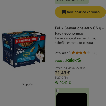
Ativar desconto -20%
Adicionar ao carrinho
Felix Sensations 48 x 85 g -
Pack económico
Peixe em gelatina: sardinha,
salmão, escamudo e truta
Avaliar: 4/5
(
230
)
Preço individual
22,98 €
21,49 €
5,27 € / kg
20,42 €
3 opções