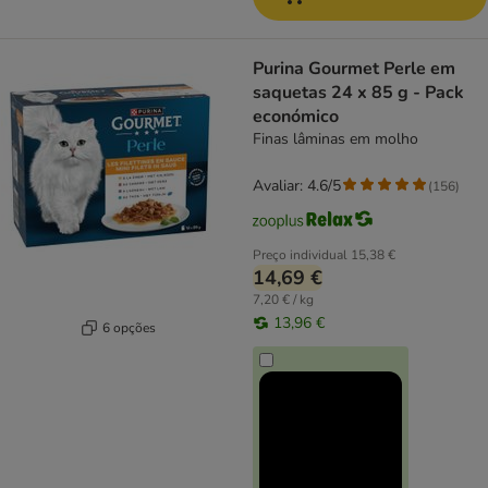
Purina Gourmet Perle em
saquetas 24 x 85 g - Pack
económico
Finas lâminas em molho
Avaliar: 4.6/5
(
156
)
Preço individual
15,38 €
14,69 €
7,20 € / kg
13,96 €
6 opções