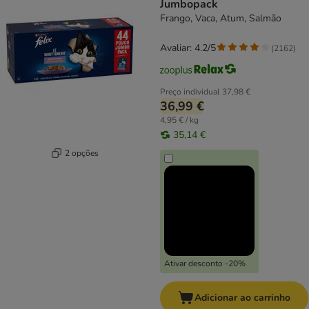
Jumbopack
Frango, Vaca, Atum, Salmão
Avaliar: 4.2/5
(
2162
)
Preço individual
37,98 €
36,99 €
4,95 € / kg
35,14 €
2 opções
Ativar desconto -20%
Adicionar ao carrinho