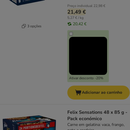
Preço individual
22,98 €
21,49 €
5,27 € / kg
20,42 €
3 opções
Ativar desconto -20%
Adicionar ao carrinho
Felix Sensations 48 x 85 g -
Pack económico
Carne em gelatina: vaca, frango,