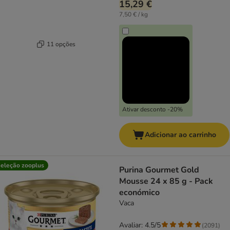
15,29 €
7,50 € / kg
11 opções
Ativar desconto -20%
Adicionar ao carrinho
eleção zooplus
Purina Gourmet Gold
Mousse 24 x 85 g - Pack
económico
Vaca
Avaliar: 4.5/5
(
2091
)