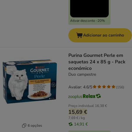
Ativar desconto -20%
Adicionar ao carrinho
Purina Gourmet Perle em
saquetas 24 x 85 g - Pack
económico
Duo campestre
Avaliar: 4.6/5
(
156
)
Preço individual
16,38 €
15,69 €
7,69 € / kg
14,91 €
6 opções