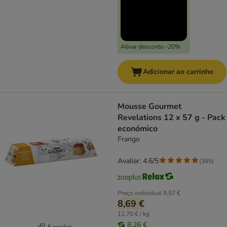
Ativar desconto -20%
Adicionar ao carrinho
Mousse Gourmet
Revelations 12 x 57 g - Pack
económico
Frango
Avaliar: 4.6/5
(
385
)
Preço individual
9,57 €
8,69 €
12,70 € / kg
8,26 €
5 opções