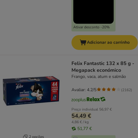
Ativar desconto -20%
Adicionar ao carrinho
Felix Fantastic 132 x 85 g -
Megapack económico
Frango, vaca, atum e salmão
Avaliar: 4.2/5
(
2162
)
Preço individual
56,97 €
54,49 €
4,86 € / kg
51,77 €
2 opções