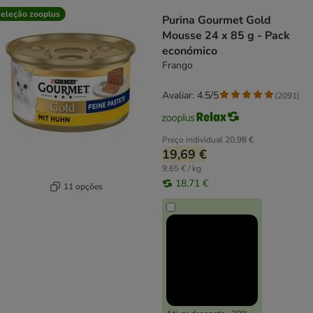
product items have been changed
eleção zooplus
Purina Gourmet Gold
Mousse 24 x 85 g - Pack
económico
Frango
Avaliar: 4.5/5
(
2091
)
Preço individual
20,98 €
19,69 €
9,65 € / kg
18,71 €
11 opções