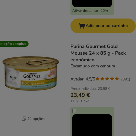
Ativar desconto -20%
Adicionar ao carrinho
eleção zooplus
Purina Gourmet Gold
Mousse 24 x 85 g - Pack
económico
Escamudo com cenoura
Avaliar: 4.5/5
(
2091
)
Preço individual
23,98 €
23,49 €
11,51 € / kg
11 opções