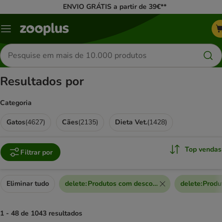
ENVIO GRÁTIS a partir de 39€**
Menu
Pesquisar
produtos
Resultados por
Categoria
Gatos
(
4627
)
Cães
(
2135
)
Dieta Vet.
(
1428
)
Top vendas
Filtrar por
Eliminar tudo
delete
:
Produtos com desconto extra
delete
:
Produ
1 - 48 de 1043 resultados