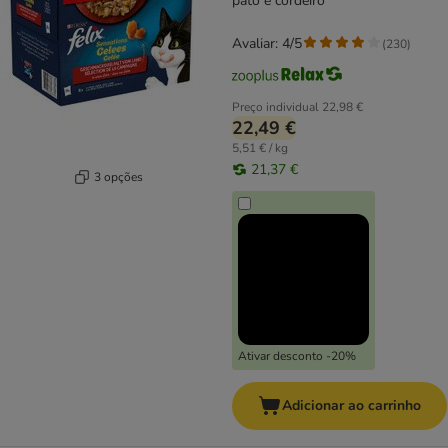
pato e cordeiro
Avaliar: 4/5
(
230
)
Preço individual
22,98 €
22,49 €
5,51 € / kg
21,37 €
3 opções
Ativar desconto -20%
Adicionar ao carrinho