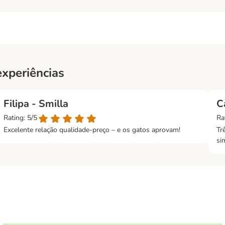
experiências
Filipa - Smilla
C
Rating: 5/5
Ra
Excelente relação qualidade-preço – e os gatos aprovam!
Tr
si