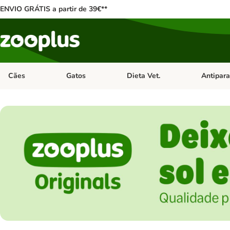
ENVIO GRÁTIS a partir de 39€**
Cães
Gatos
Dieta Vet.
Antipara
Abrir menu de categoria: Cães
Abrir menu de categoria: Gatos
Abrir menu 