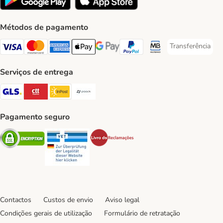
Métodos de pagamento
Transferência
Transferência P
Visa Payment Method
Mastercard Payment Method
American Express Payment Method
Apple Pay Payment Method
Google Pay Payment Method
PayPal Payment Method
Multibanco Payment Met
Serviços de entrega
GLS Shipping Method
CTTExpress Shipping Method
InPost Shipping Method
Paack Shipping Method
Pagamento seguro
Security
Security
Security
Contactos
Custos de envio
Aviso legal
Condições gerais de utilização
Formulário de retratação