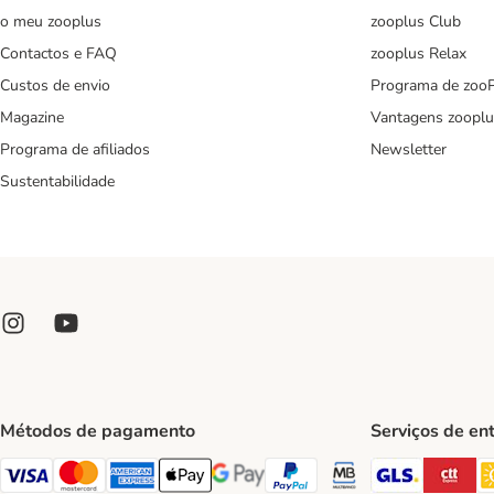
o meu zooplus
zooplus Club
Contactos e FAQ
zooplus Relax
Custos de envio
Programa de zoo
Magazine
Vantagens zooplu
Programa de afiliados
Newsletter
Sustentabilidade
Métodos de pagamento
Serviços de en
GLS Ship
CT
Visa Payment Method
Mastercard Payment Method
American Express Payment Method
Apple Pay Payment Method
Google Pay Payment Method
PayPal Payment Method
Multibanco Payment Met