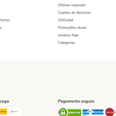
Ofertas especiais
Cupões de desconto
Pontos
ZOOutlet
s
Promoções atuais
zooplus App
Categorias
trega
Pagamento seguro
ping Method
TExpress Shipping Method
InPost Shipping Method
Paack Shipping Method
Security
Securit
hod