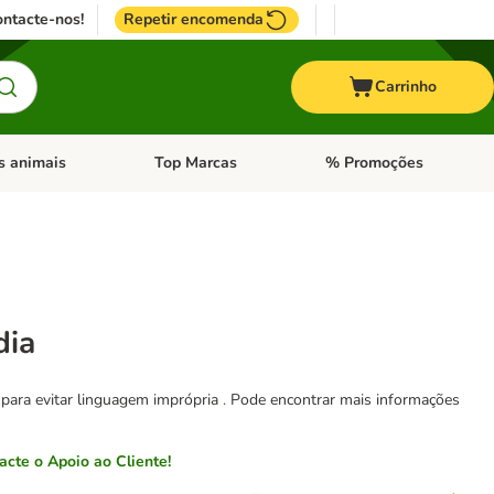
ntacte-nos!
Repetir encomenda
Carrinho
s animais
Top Marcas
% Promoções
ores
nu de categoria: Pássaros
Abrir menu de categoria: Outros animais
Abrir menu de categoria: T
dia
 para evitar linguagem imprópria
.
Pode encontrar mais informações
cte o Apoio ao Cliente!