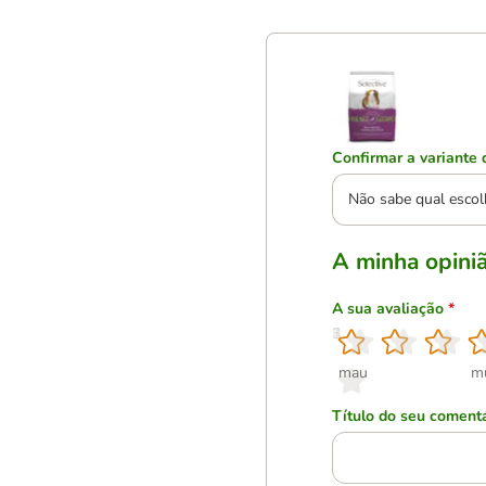
Confirmar a variante 
Não sabe qual escol
A minha opini
A sua avaliação
*
1
2
3
4
5
mau
m
Título do seu coment