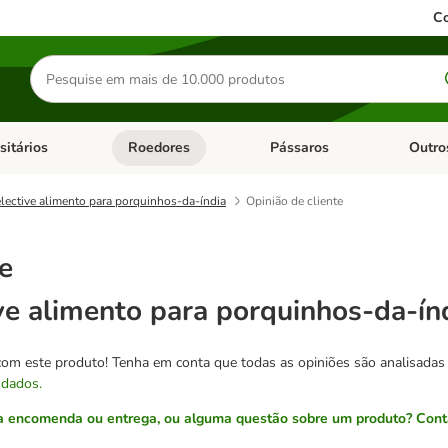
Co
Pesquisar
produtos
sitários
Roedores
Pássaros
Outro
de categoria: Dieta Vet.
Abrir menu de categoria: Antiparasitários
Abrir menu de categoria: Roed
Abrir me
lective alimento para porquinhos-da-índia
Opinião de cliente
e
ve alimento para porquinhos-da-ín
com este produto! Tenha em conta que todas as opiniões são analisadas
 dados.
 encomenda ou entrega, ou alguma questão sobre um produto? Conta