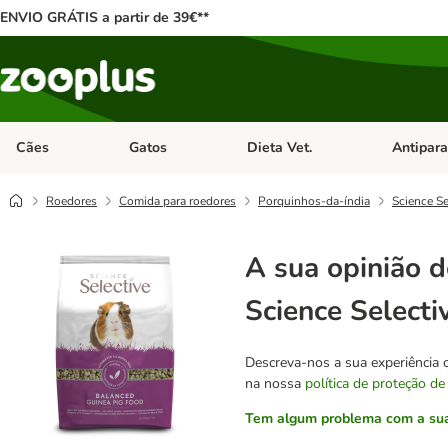
ENVIO GRÁTIS a partir de 39€**
Cães
Gatos
Dieta Vet.
Antipara
Abrir menu de categoria: Cães
Abrir menu de categoria: Gatos
Abrir menu 
Roedores
Comida para roedores
Porquinhos-da-índia
Science Se
A sua opinião d
Science Selecti
Descreva-nos a sua experiência 
na nossa
política de proteção de
Tem algum problema com a sua