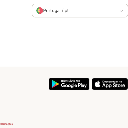
Portugal / pt
y
Security