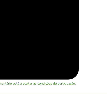
entário está a aceitar as
condições de participação
.