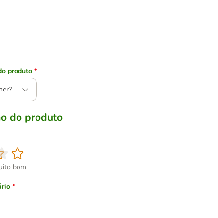
do produto
*
her?
ão do produto
uito bom
ário
*