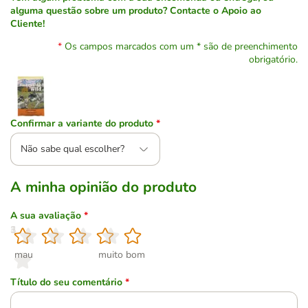
alguma questão sobre um produto? Contacte o Apoio ao
Cliente!
Os campos marcados com um * são de preenchimento
obrigatório.
Confirmar a variante do produto
*
Não sabe qual escolher?
A minha opinião do produto
A sua avaliação
*
1
2
3
4
5
mau
muito bom
Título do seu comentário
*