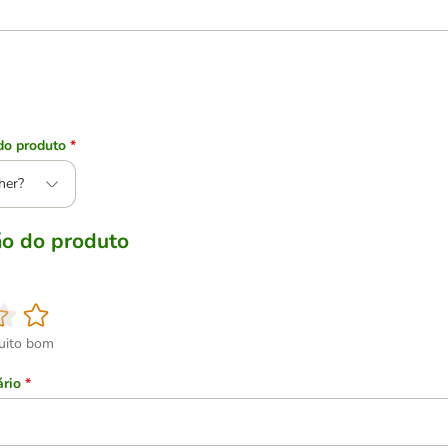
do produto
*
her?
ão do produto
uito bom
ário
*