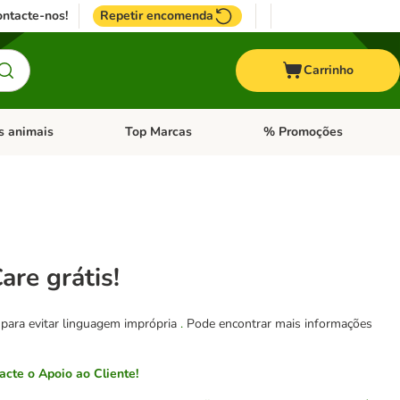
ntacte-nos!
Repetir encomenda
Carrinho
s animais
Top Marcas
% Promoções
ores
nu de categoria: Pássaros
Abrir menu de categoria: Outros animais
Abrir menu de categoria: T
re grátis!
 para evitar linguagem imprópria
.
Pode encontrar mais informações
cte o Apoio ao Cliente!