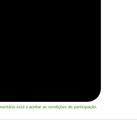
entário está a aceitar as
condições de participação
.