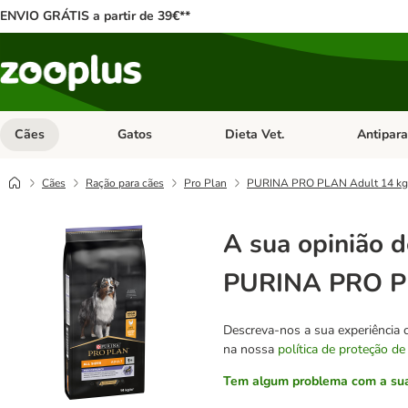
ENVIO GRÁTIS a partir de 39€**
Cães
Gatos
Dieta Vet.
Antipara
Abrir menu de categoria: Cães
Abrir menu de categoria: Gatos
Abrir menu 
Cães
Ração para cães
Pro Plan
PURINA PRO PLAN Adult 14 kg + 
A sua opinião d
PURINA PRO PLA
Descreva-nos a sua experiência 
na nossa
política de proteção de
Tem algum problema com a sua