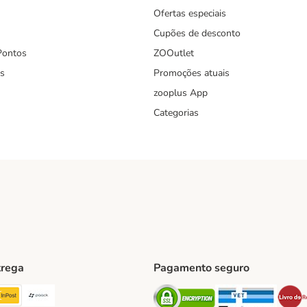
Ofertas especiais
Cupões de desconto
Pontos
ZOOutlet
s
Promoções atuais
zooplus App
Categorias
trega
Pagamento seguro
ping Method
TExpress Shipping Method
InPost Shipping Method
Paack Shipping Method
Security
Securit
hod