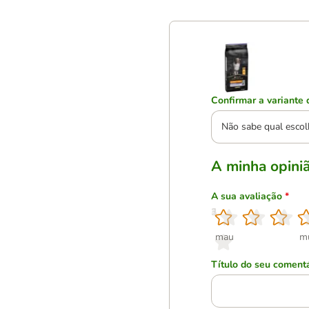
Confirmar a variante 
Não sabe qual escol
A minha opini
A sua avaliação
*
1
2
3
4
5
mau
m
Título do seu coment