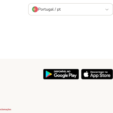
Portugal / pt
y
Security