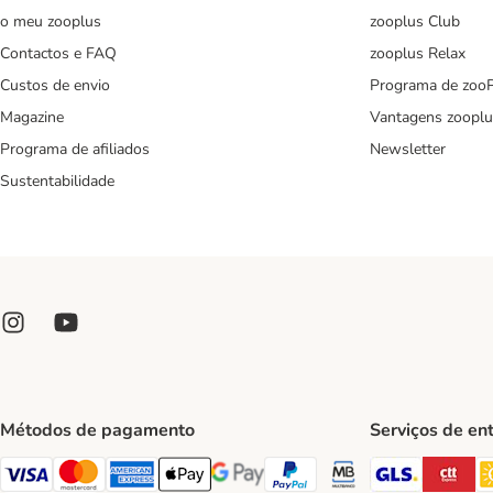
o meu zooplus
zooplus Club
Contactos e FAQ
zooplus Relax
Custos de envio
Programa de zoo
Magazine
Vantagens zooplu
Programa de afiliados
Newsletter
Sustentabilidade
Métodos de pagamento
Serviços de en
GLS Ship
CT
Visa Payment Method
Mastercard Payment Method
American Express Payment Method
Apple Pay Payment Method
Google Pay Payment Method
PayPal Payment Method
Multibanco Payment Met