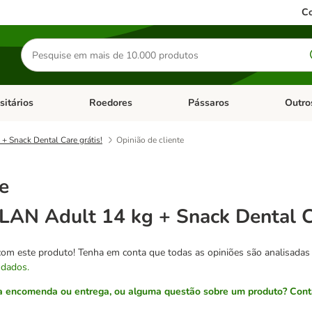
Co
Pesquisar
produtos
sitários
Roedores
Pássaros
Outro
de categoria: Dieta Vet.
Abrir menu de categoria: Antiparasitários
Abrir menu de categoria: Roed
Abrir me
Snack Dental Care grátis!
Opinião de cliente
e
N Adult 14 kg + Snack Dental Ca
com este produto! Tenha em conta que todas as opiniões são analisadas
 dados.
 encomenda ou entrega, ou alguma questão sobre um produto? Conta