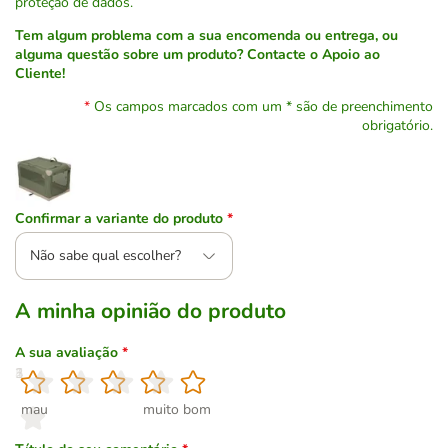
proteção de dados.
Tem algum problema com a sua encomenda ou entrega, ou
alguma questão sobre um produto? Contacte o Apoio ao
Cliente!
Os campos marcados com um * são de preenchimento
obrigatório.
Confirmar a variante do produto
*
Não sabe qual escolher?
A minha opinião do produto
A sua avaliação
*
1
2
3
4
5
mau
muito bom