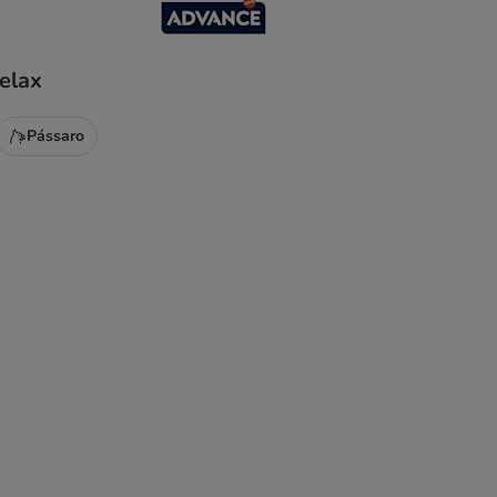
elax
Pássaro