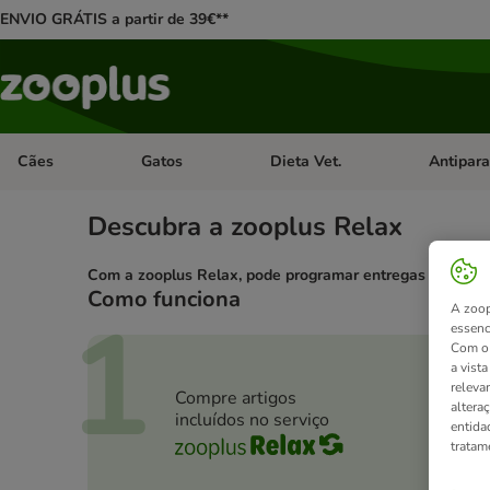
ENVIO GRÁTIS a partir de 39€**
Cães
Gatos
Dieta Vet.
Antipara
Abrir menu de categoria: Cães
Abrir menu de categoria: Gatos
Abrir menu 
Descubra a zooplus Relax
Com a zooplus Relax, pode programar entregas regulares
Como funciona
1
A zoop
essenc
Com o 
a vist
releva
Compre artigos
altera
incluídos no serviço
entida
tratam