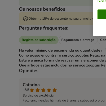
Person
Os nossos benefícios
Obtenha 15% de desconto na sua primeira encomend
Perguntas frequentes:
Registo de subscrição
Pagamento e entrega
Con
Há valor mínimo de encomenda ou quantidade m
Como posso encontrar o serviço zooplus Relax n
Esta é a única forma de realizar uma encomenda 
Que artigos estão incluídos no serviço zooplus Re
Opiniões
Catarina
: 5/5
Serviço de excelência
Faço encomendas há mais de 3 anos e subscrevi o progra