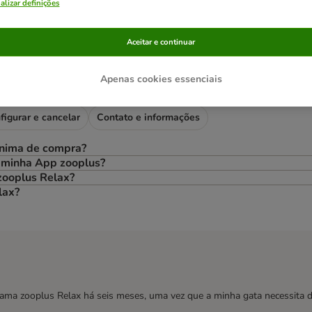
alizar definições
Aceitar e continuar
a e 5% de desconto em todas as seguintes
Apenas cookies essenciais
figurar e cancelar
Contato e informações
ínima de compra?
a minha App zooplus?
zooplus Relax?
lax?
ma zooplus Relax há seis meses, uma vez que a minha gata necessita d