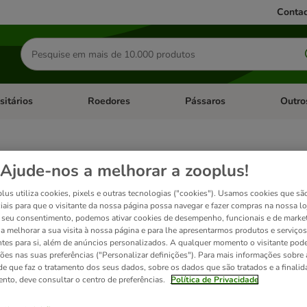
Contac
Pesquisar
produtos
sitários
Roedores
Pássaros
Outro
de categoria: Dieta Vet.
Abrir menu de categoria: Antiparasitários
Abrir menu de categoria: Roed
Abrir me
Ajude-nos a melhorar a zooplus!
 dos seus produtos preferidos. Poupe tempo, dinheiro e evite preoc
lus utiliza cookies, pixels e outras tecnologias ("cookies"). Usamos cookies que sã
iais para que o visitante da nossa página possa navegar e fazer compras na nossa lo
seu consentimento, podemos ativar cookies de desempenho, funcionais e de marke
a a melhorar a sua visita à nossa página e para lhe apresentarmos produtos e serviços
ntes para si, além de anúncios personalizados. A qualquer momento o visitante pode
ções nas suas preferências ("Personalizar definições"). Para mais informações sobre 
de que faz o tratamento dos seus dados, sobre os dados que são tratados e a finali
ento, deve consultar o centro de preferências.
Política de Privacidade