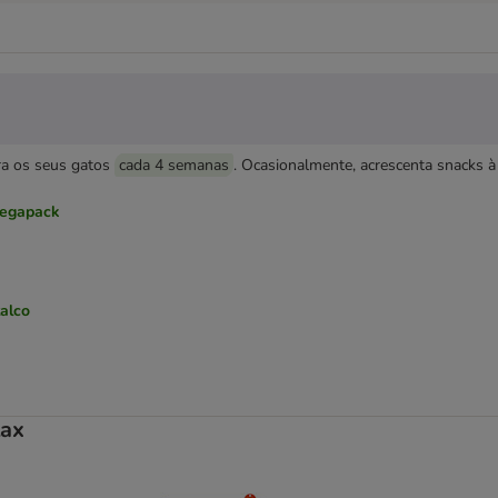
ara os seus gatos
cada 4 semanas
. Ocasionalmente, acrescenta snacks 
 Megapack
alco
lax