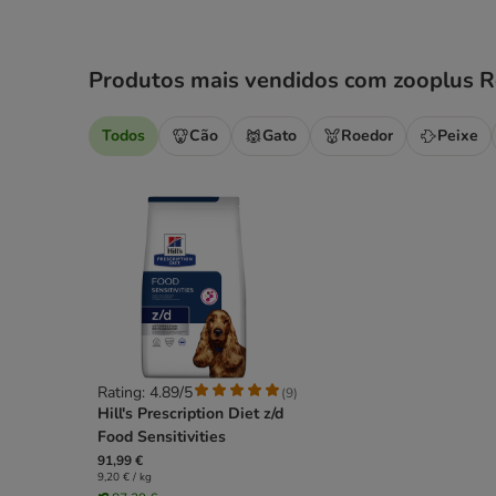
Produtos mais vendidos com zooplus R
Todos
Cão
Gato
Roedor
Peixe
Rating: 4.89/5
(
9
)
Hill's Prescription Diet z/d
Food Sensitivities
91,99 €
9,20 € / kg